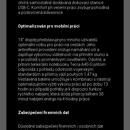
otvírá samostatně dodávaná dokovací stanice
USB-C. Komfort při večerní práci zvyšuje pohodlná
a podsvícená klávesnice.
Optimalizován pro mobilní práci
14“ displej představuje pro mnoho uživatelů
optimální volbu pro práci na cestách. Jeho
antireflexní provedení snižuje namáhání očí a
zajišťuje výbornou viditelnost i na přímém slunci a
v prostředí s proměnlivým osvětlením. Odolné, a
přitom tenké tělo notebooku Tecra A40-G přitom
odpovídá z pohledu odolnosti vojenským
standardům a přístroj váží pouhých 1,47 kg.
Vestavěná baterie umožňuje v kombinaci s nástroji
optimalizujícími vyžití výkonu práci až po dobu 13
hodin a v případě potřeby je k dispozici funkce
rychlého nabíjení, která dodá přístroji během 30
minut nabíjení energii na 4 hodiny práce.
Zabezpečení firemních dat
Důsledné zabezpečení firemních i osobních dat