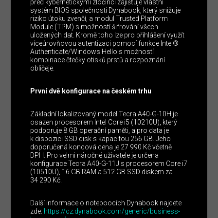
před kybernetickými zločinci zajišťuje vlastní
systém BIOS společnosti Dynabook, který snižuje
riziko útoku zvenčí, a modul Trusted Platform
Module (TPM) s možností šifrování všech
uložených dat. Kromě toho lze pro přihlášení využít
víceúrovňovou autentizaci pomocí funkce Intel®
Authenticate/Windows Hello s možností
kombinace čtečky otisků prstů a rozpoznání
obličeje.
První dvě konfigurace na českém trhu
Základní lokalizovaný model Tecra A40-G-10H je
osazen procesorem Intel Core i5 (10210U), který
podporuje 8 GB operační paměti, a pro data je
k dispozici SSD disk s kapacitou 256 GB. Jeho
doporučená koncová cena je 27 990 Kč včetně
DPH. Pro velmi náročné uživatele je určena
konfigurace Tecra A40-G-11J s procesorem Core i7
(10510U), 16 GB RAM a 512 GB SSD diskem za
34 290 Kč.
Další informace o noteboocích Dynabook najdete
zde:
https://cz.dynabook.com/generic/business-