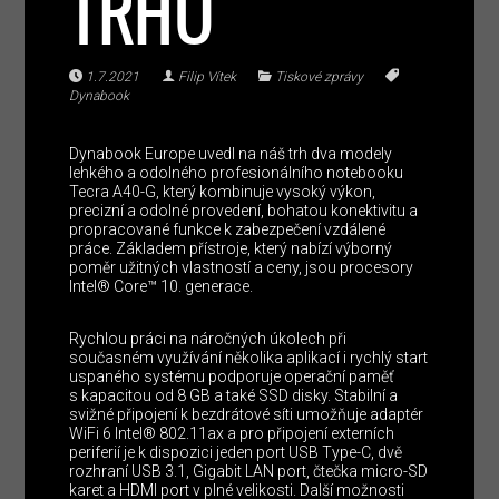
TRHU
1.7.2021
Filip Vítek
Tiskové zprávy
Dynabook
Dynabook Europe uvedl na náš trh dva modely
lehkého a odolného profesionálního notebooku
Tecra A40-G, který kombinuje vysoký výkon,
precizní a odolné provedení, bohatou konektivitu a
propracované funkce k zabezpečení vzdálené
práce. Základem přístroje, který nabízí výborný
poměr užitných vlastností a ceny, jsou procesory
Intel® Core™ 10. generace.
Rychlou práci na náročných úkolech při
současném využívání několika aplikací i rychlý start
uspaného systému podporuje operační paměť
s kapacitou od 8 GB a také SSD disky. Stabilní a
svižné připojení k bezdrátové síti umožňuje adaptér
WiFi 6 Intel® 802.11ax a pro připojení externích
periferií je k dispozici jeden port USB Type-C, dvě
rozhraní USB 3.1, Gigabit LAN port, čtečka micro-SD
karet a HDMI port v plné velikosti. Další možnosti