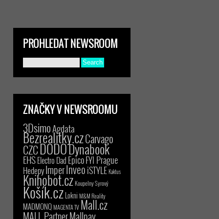
PROHLEDAT NEWSROOM
ZNAČKY V NEWSROOMU
3Dsimo
Agdata
Bezrealitky.cz
Carvago
DODO
Dynabook
CZC
EHS
Epico
FYI Prague
Electro Dad
Inveo
Imper
iSTYLE
Hedepy
Kaktus
Knihobot.cz
Koupelny Syrový
Košík.cz
Lokni
M&M Reality
Mall.cz
MADMONQ
MAGENTA TV
MALL Partner
Mallpay