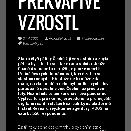
PŘEKVAPIVĚ
VZROSTL
27.4.2021
František Brož
Tiskové zprávy
Bezrealitky.cz
Skoro čtyři pětiny Čechů žijí ve vlastním a zbylá
pětina by si tento sen také ráda splnila. Jenže
finanční situace to umožňuje pouze necelé
třetině českých domácností, které zatím ve
vlastním nebydlí. Přestože se to může zdát
málo, na vlastní dům nebo byt podle svých slov
paradoxně dosáhne více Čechů než před třemi
lety. Nezměnila to ani koronavirová pandemie.
Vyplývá to z průzkumu, provedeného pro největší
digitální realitní službu Bezrealitky na platformě
Instant Research výzkumné agentury IPSOS na
vzorku 550 respondentů.
Za tři roky se na českém trhu s bydlením stalo