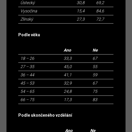
Ústecký
30,8
69,2
Vysočina
15,4
84,6
Zlínský
27,3
72,7
Podle věku
Ano
Ne
18 – 26
33,3
67
27 – 35
45,0
55
36 – 44
41,1
59
45 – 53
32,9
67
54 – 65
24,8
75
66 – 75
17,3
83
Podle ukončeného vzdělání
Ano
Ne