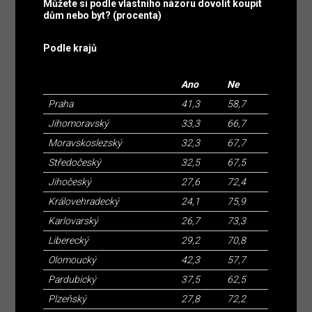
Můžete si podle vlastního názoru dovolit koupit
dům nebo byt? (procenta)
Podle krajů
Ano
Ne
Praha
41,3
58,7
Jihomoravský
33,3
66,7
Moravskoslezský
32,3
67,7
Středočeský
32,5
67,5
Jihočeský
27,6
72,4
Královehradecký
24,1
75,9
Karlovarský
26,7
73,3
Liberecký
29,2
70,8
Olomoucký
42,3
57,7
Pardubický
37,5
62,5
Plzeňský
27,8
72,2