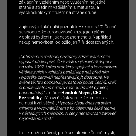
základním vzděláním nebo vyučením na jedné
straně a středním vzděláním s maturitou a
vysokoškolským titulem na straně druhé.
Zajímavý je také další poznatek – skoro 57 % Čechů
se shoduje, že koronavirová krize jejich plány
v oblasti bydlení nijak nepoznamenala. Například
nákup nemovitosti odložilo jen 7 % dotazovaných.
„Optimismus rostoucí navzdory zdražování může
vypadat překvapivě. Češi však mají největší úspory
od roku 1997, i přes problémy spojené s koronavirem
většina z nich vychází s penězi lépe než před ním.
Hypotéky zároveň nepřestávají být dostupné. Ve
světle těchto poznatků je rostoucí počet Čechů, kteří
si podle vlastního názoru mohou dovolit bydlení,
pochopitelný,“
zmiňuje
Hendrik Meyer, CEO
Bezrealitky
. Zároveň však varuje, že tento stav
nemusí trvat věčně.
„Hypotéky jsou dnes na svém
minimu a vyrovnání firem s kovidem nás čeká teprve
v následujících měsících. A ceny nemovitostí zároveň
nepřestanou růst.“
I to je možná důvod, proč si stále více Čechů myslí,