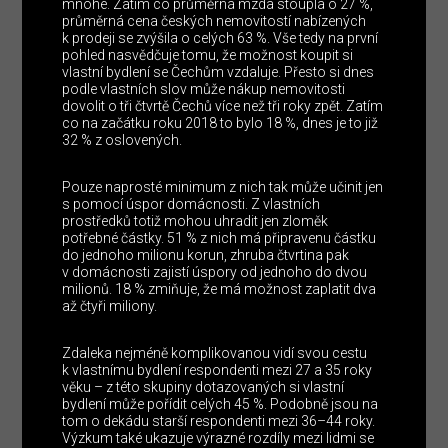
mnohé. Zatím co průměrná mzda stoupla o 27 %,
průměrná cena českých nemovitostí nabízených
k prodeji se zvýšila o celých 63 %. Vše tedy na první
pohled nasvědčuje tomu, že možnost koupit si
vlastní bydlení se Čechům vzdaluje. Přesto si dnes
podle vlastních slov může nákup nemovitosti
dovolit o tři čtvrtě Čechů více než tři roky zpět. Zatím
co na začátku roku 2018 to bylo 18 %, dnes je to již
32 % z oslovených.
Pouze naprosté minimum z nich tak může učinit jen
s pomocí úspor domácnosti. Z vlastních
prostředků totiž mohou uhradit jen zloměk
potřebné částky. 51 % z nich má připravenu částku
do jednoho milionu korun, zhruba čtvrtina pak
v domácnosti zajistí úspory od jednoho do dvou
milionů. 18 % zmiňuje, že má možnost zaplatit dva
až čtyři miliony.
Zdaleka nejméně komplikovanou vidí svou cestu
k vlastnímu bydlení respondenti mezi 27 a 35 roky
věku – z této skupiny dotazovaných si vlastní
bydlení může pořídit celých 45 %. Podobně jsou na
tom o dekádu starší respondenti mezi 36–44 roky.
Výzkum také ukazuje výrazné rozdíly mezi lidmi se