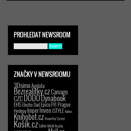
PROHLEDAT NEWSROOM
ZNAČKY V NEWSROOMU
3Dsimo
Agdata
Bezrealitky.cz
Carvago
DODO
Dynabook
CZC
EHS
Epico
FYI Prague
Electro Dad
Inveo
Imper
iSTYLE
Hedepy
Kaktus
Knihobot.cz
Koupelny Syrový
Košík.cz
Lokni
M&M Reality