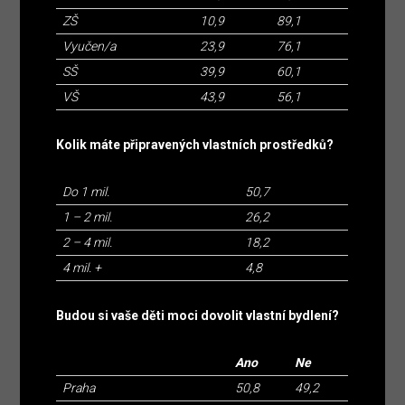
ZŠ
10,9
89,1
Vyučen/a
23,9
76,1
SŠ
39,9
60,1
VŠ
43,9
56,1
Kolik máte připravených vlastních prostředků?
Do 1 mil.
50,7
1 – 2 mil.
26,2
2 – 4 mil.
18,2
4 mil. +
4,8
Budou si vaše děti moci dovolit vlastní bydlení?
Ano
Ne
Praha
50,8
49,2