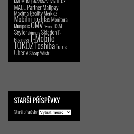
Mall.cz
MADMONQ
MAGENTA TV
MALL Partner
Mallpay
Maxima Reality
Merk.cz
Mobilní rozhlas
Monitora
OMV
RSM
Munipolis
Ownest
Seyfor
Skladon
T-
skinners
T-Mobile
Business
TOKOZ
Toshiba
Turris
Uber
V-Sharp
Ydistri
STARŠÍ PŘÍSPĚVKY
Starší příspěvky