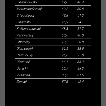
Jihomoravský
59,6
40,4
Moravskoslezský
69,2
30,8
Středočeský
48,8
51,3
Jihočeský
75,9
24,1
Královehradecký
48,3
51,7
Karlovarský
60,0
40,0
Liberecký
79,2
20,8
Olomoucký
61,5
38,5
Pardubický
75,0
25,0
Plzeňský
66,7
33,3
Ústecký
66,7
33,3
Vysočina
38,5
61,5
Zlínský
57,6
42,4