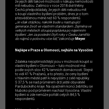
že jejich děti takové možnosti v nákupu nemovitosti
mít nebudou. Zatímco v roce 2018 dvě třetiny
Čechů předpokládaly, že jejich děti nebudou mít
s koupí vlastního bydlení problém, dnes je o tom
přesvědčenou méně než 60 % respondentů.
„Je však otázkou, nakolik bude u nastupující
generace život ve vlastním standardem. Zejména ve
velkých městech stoupá poptávka po nájemním
bydlení. Jen za poslední čtyři roky v Česku zamířilo
do nájmů o polovinu více lidí,“
zakončuje
Meyer
.
Nejlépe v Praze a Olomouci, nejhůře na Vysočině
Zdaleka nejoptimističtější jsou v možnosti koupit si
vlastní bydlení v Olomouci – tuto možnost má
podle svých slov 42 % tamních domácností. Stejně
to vidí 41 % Pražanů, a to přesto, že ceny bydlení
v hlavním městě patří k nejvyšším z celé republiky.
S 37,5 % se nad průměrem drží ještě obyvatelé
Pardubického kraje. Na opačném konci žebříčku se
hluboko pod průměrem nachází Vysočina. Vlastní
bydlení si zde nemůže pořídit celých 84,5 %
respondentů.