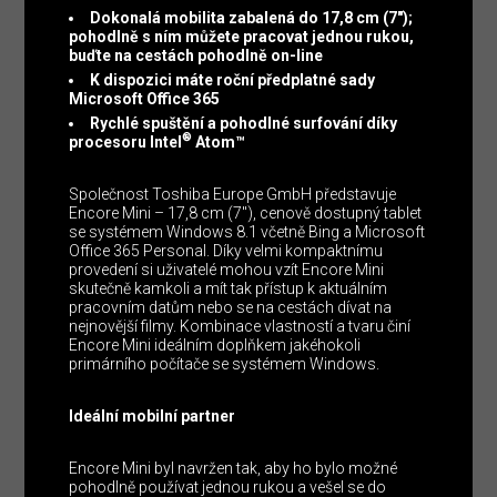
Dokonalá mobilita zabalená do 17,8 cm (7″);
pohodlně s ním můžete pracovat jednou rukou,
buďte na cestách pohodlně on-line
K dispozici máte roční předplatné sady
Microsoft Office 365
Rychlé spuštění a pohodlné surfování díky
®
procesoru Intel
Atom™
Společnost Toshiba Europe GmbH představuje
Encore Mini – 17,8 cm (7″), cenově dostupný tablet
se systémem Windows 8.1 včetně Bing a Microsoft
Office 365 Personal. Díky velmi kompaktnímu
provedení si uživatelé mohou vzít Encore Mini
skutečně kamkoli a mít tak přístup k aktuálním
pracovním datům nebo se na cestách dívat na
nejnovější filmy. Kombinace vlastností a tvaru činí
Encore Mini ideálním doplňkem jakéhokoli
primárního počítače se systémem Windows.
Ideální mobilní partner
Encore Mini byl navržen tak, aby ho bylo možné
pohodlně používat jednou rukou a vešel se do