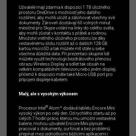
Uživatelé mají zdarma k dispozici 1 TB úložného
prostoru OneDrive s možností jeho dalšího
rozšíření, aby mohli uložit a zálohovat všechny své
dokumenty. Zároveň dostávají 60 volných minut
měsíčně pro Skype volání na linky do celého světa,
aby mohli zůstat v kontaktu s přáteli a rodinou.
Množství vnitřního úložného prostoru lze díky
vestavěnému slotu rozšířit až o dalších 128 GB
kartou microSD a tak můžete mít stále u sebe
všechna důležitá data. Při prezentaci skupině lidí
můžete využít technologii bezdrátového přenosu
obrazu Wireless Display a sdílet tak obsah na
velkém kompatibilním televizoru nebo jiném displeji,
přičemž k dispozici máte také Micro-USB port pro
připojení displeje kabelem.
Malý, ale s vysokým výkonem
®
Procesor Intel
Atom™ dodává tabletu Encore Mini
vysoký výkon po celý den. Od rychlého startu až po
celých 7 hodin práce, kterou mu umožní vestavěná
baterie, mohou uživatelé Encore Mini plynule
pracovat s dokumenty, surfovat a bez problémů
přepínat mezi jednotlivými běžícími aplikacemi i