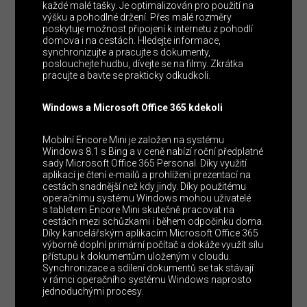
každé malé tašky. Je optimalizován pro použití na
výšku a pohodlné držení. Přes malé rozměry
poskytuje možnost připojení k internetu z pohodlí
domova i na cestách. Hledejte informace,
synchronizujte a pracujte s dokumenty,
poslouchejte hudbu, dívejte se na filmy. Zkrátka
pracujte a bavte se prakticky odkudkoli.
Windows a Microsoft Office 365 kdekoli
Mobilní Encore Mini je založen na systému
Windows 8.1 s Bing a v ceně nabízí roční předplatné
sady Microsoft Office 365 Personal. Díky využití
aplikací je čtení e-mailů a prohlížení prezentací na
cestách snadnější než kdy jindy. Díky použitému
operačnímu systému Windows mohou uživatelé
s tabletem Encore Mini skutečně pracovat na
cestách mezi schůzkami i během odpočinku doma.
Díky kancelářským aplikacím Microsoft Office 365
výborně doplní primární počítač a dokáže využít sílu
přístupu k dokumentům uloženým v cloudu.
Synchronizace a sdílení dokumentů se tak stávají
v rámci operačního systému Windows naprosto
jednoduchými procesy.