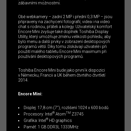
zábavními možnostmi.
Obě webkamery – zadní 2 MP i přední 0,3 MP – jsou
připraveny na zachycení fotografií, videa i na video
chat s rodinou, přáteli a kolegy. Uživatelský komfort
Encore Mini zvyšuje také doplněk Toshiba Display
Utility, který umožňuje změnu velikosti pohledu, aby
bylo menu a další prvky v zobrazení desktopových
programů větší. Díky tomu získávají uživatelé i při
použití malého tabletu Encore Mini maximum při
používání desktopových programů.
Toshiba Encore Mini bude jako první k dispozici
v Německu, Francii a UK během čtvrtého čtvrtletí
2014.
Encore Mini:
Displej: 17,8 cm (7“), rozlišení 1024 x 600 bodů
®
TM
Procesory: Intel
Atom
Z3745
®
Grafika: Intel
HD graphics
Paměť: 1 GB DDR3L 1333MHz