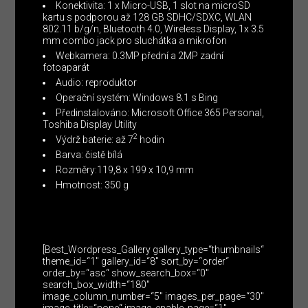
Konektivita: 1 x Micro-USB, 1 slot na microSD
kartu s podporou až 128 GB SDHC/SDXC, WLAN
802.11 b/g/n, Bluetooth 4.0, Wireless Display, 1x 3.5
mm combo jack pro sluchátka a mikrofon
Webkamera: 0.3MP přední a 2MP zadní
fotoaparát
Audio: reproduktor
Operační systém: Windows 8.1 s Bing
Předinstalováno: Microsoft Office 365 Personal,
Toshiba Display Utility
2
Výdrž baterie: až 7
hodin
Barva: čistě bílá
Rozměry:119,8 x 199 x 10,9 mm
Hmotnost: 350 g
[Best_Wordpress_Gallery gallery_type=“thumbnails“
theme_id=“1″ gallery_id=“8″ sort_by=“order“
order_by=“asc“ show_search_box=“0″
search_box_width=“180″
image_column_number=“5″ images_per_page=“30″
image_title=“none“ image_enable_page=“1″