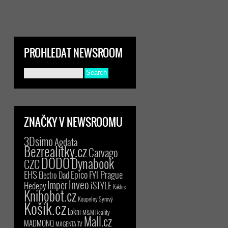
PROHLEDAT NEWSROOM
ZNAČKY V NEWSROOMU
3Dsimo
Agdata
Bezrealitky.cz
Carvago
DODO
Dynabook
CZC
EHS
Epico
FYI Prague
Electro Dad
Inveo
Imper
iSTYLE
Hedepy
Kaktus
Knihobot.cz
Koupelny Syrový
Košík.cz
Lokni
M&M Reality
Mall.cz
MADMONQ
MAGENTA TV