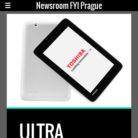
Newsroom FYI Prague
ULTRA