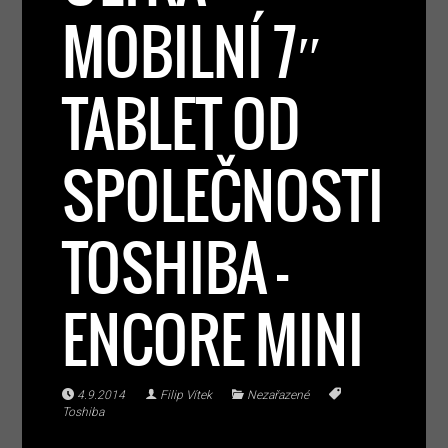
MOBILNÍ 7″
TABLET OD
SPOLEČNOSTI
TOSHIBA –
ENCORE MINI
4.9.2014
Filip Vítek
Nezařazené
Toshiba