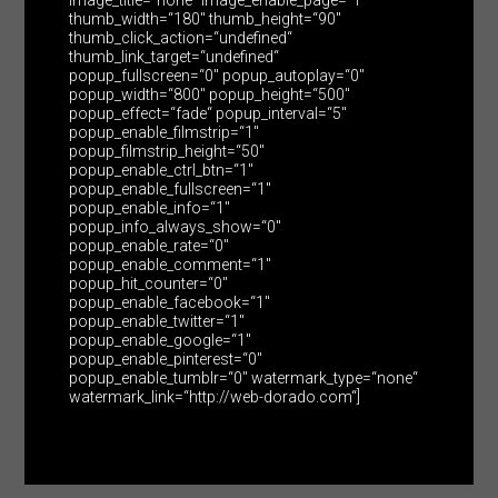
thumb_width=“180″ thumb_height=“90″
thumb_click_action=“undefined“
thumb_link_target=“undefined“
popup_fullscreen=“0″ popup_autoplay=“0″
popup_width=“800″ popup_height=“500″
popup_effect=“fade“ popup_interval=“5″
popup_enable_filmstrip=“1″
popup_filmstrip_height=“50″
popup_enable_ctrl_btn=“1″
popup_enable_fullscreen=“1″
popup_enable_info=“1″
popup_info_always_show=“0″
popup_enable_rate=“0″
popup_enable_comment=“1″
popup_hit_counter=“0″
popup_enable_facebook=“1″
popup_enable_twitter=“1″
popup_enable_google=“1″
popup_enable_pinterest=“0″
popup_enable_tumblr=“0″ watermark_type=“none“
watermark_link=“http://web-dorado.com“]