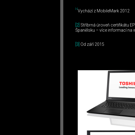
[1]
Vychází z MobileMark 2012
[2]
Stříbrná úroveň certifikátu E
Španělsku – více informací na 
[3]
Od září 2015