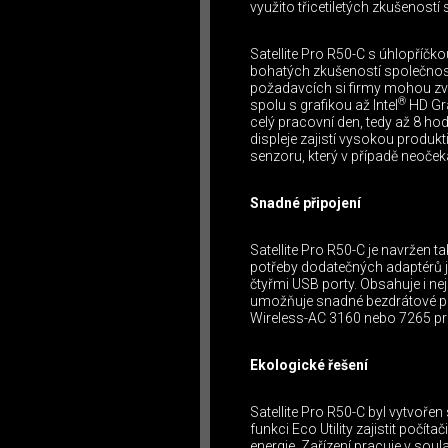
využito třicetiletých zkušenost
Satellite Pro R50-C s úhlopříčk
bohatých zkušeností společnost
požadavcích si firmy mohou zvo
®
spolu s grafikou až Intel
HD Gra
celý pracovní den, tedy až 8 hod
displeje zajistí vysokou produkt
senzoru, který v případě neoče
Snadné připojení
Satellite Pro R50-C je navržen ta
potřeby dodatečných adaptérů j
čtyřmi USB porty. Obsahuje i nej
umožňuje snadné bezdrátové při
Wireless-AC 3160 nebo 7265 pro 
Ekologické řešení
Satellite Pro R50-C byl vytvoře
funkci Eco Utility zajistit poč
energie. Zařízení pracuje v sou