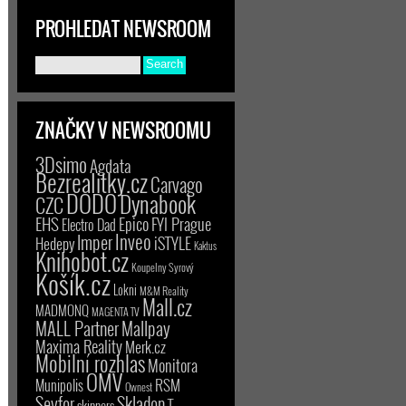
PROHLEDAT NEWSROOM
ZNAČKY V NEWSROOMU
3Dsimo
Agdata
Bezrealitky.cz
Carvago
DODO
Dynabook
CZC
EHS
Epico
FYI Prague
Electro Dad
Inveo
Imper
iSTYLE
Hedepy
Kaktus
Knihobot.cz
Koupelny Syrový
Košík.cz
Lokni
M&M Reality
Mall.cz
MADMONQ
MAGENTA TV
MALL Partner
Mallpay
Maxima Reality
Merk.cz
Mobilní rozhlas
Monitora
OMV
RSM
Munipolis
Ownest
Seyfor
Skladon
T-
skinners