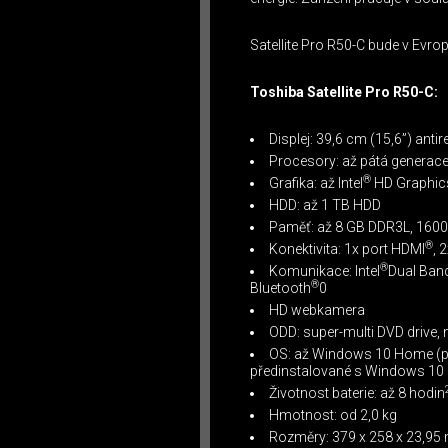
Satellite Pro R50-C bude v Evrop
Toshiba Satellite Pro R50-C:
Displej: 39,6 cm (15,6”) anti
Procesory: až pátá generace 
®
Grafika: až Intel
HD Graphic
HDD: až 1 TB HDD
Paměť: až 8 GB DDR3L, 160
®
Konektivita: 1x port HDMI
, 
®
Komunikace: Intel
Dual Band
®
Bluetooth
0
HD webkamera
ODD: super-multi DVD drive,
OS: až Windows 10 Home (p
předinstalované s Windows 10 
Životnost baterie: až 8 hodin
Hmotnost: od 2,0 kg
Rozměry: 379 x 258 x 23,9