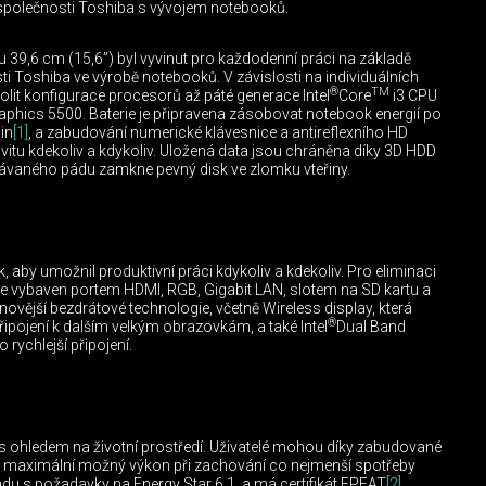
í společnosti Toshiba s vývojem notebooků.
ou 39,6 cm (15,6”) byl vyvinut pro každodenní práci na základě
i Toshiba ve výrobě notebooků. V závislosti na individuálních
®
TM
lit konfigurace procesorů až páté generace Intel
Core
i3 CPU
phics 5500. Baterie je připravena zásobovat notebook energií po
in
[1]
, a zabudování numerické klávesnice a antireflexního HD
ivitu kdekoliv a kdykoliv. Uložená data jsou chráněna díky 3D HDD
kávaného pádu zamkne pevný disk ve zlomku vteřiny.
k, aby umožnil produktivní práci kdykoliv a kdekoliv. Pro eliminaci
e vybaven portem HDMI, RGB, Gigabit LAN, slotem na SD kartu a
novější bezdrátové technologie, včetně Wireless display, která
®
pojení k dalším velkým obrazovkám, a také Intel
Dual Band
rychlejší připojení.
n s ohledem na životní prostředí. Uživatelé mohou díky zabudované
ítači maximální možný výkon při zachování co nejmenší spotřeby
ladu s požadavky na Energy Star 6.1. a má certifikát EPEAT
[2]
.