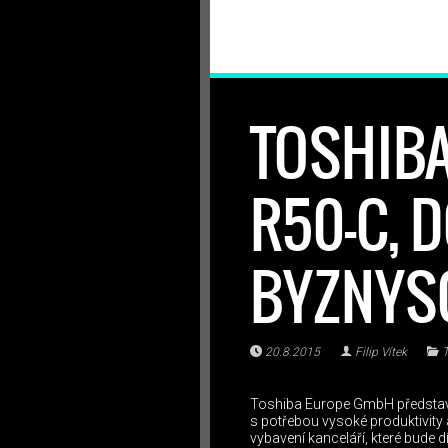
TOSHIBA
R50-C, 
BYZNYS
20.8.2015
Filip Vítek
T
Toshiba Europe GmbH představuj
s potřebou vysoké produktivity 
vybavení kanceláří, které bude 