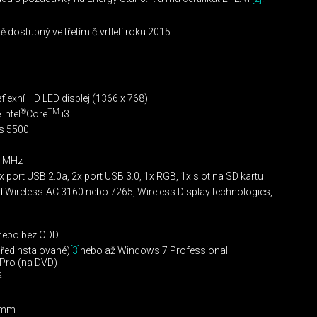
ě dostupný ve třetím čtvrtletí roku 2015.
reflexní HD LED displej (1366 x 768)
®
TM
Intel
Core
i3
s 5500
0 MHz
2x port USB 2.0a, 2x port USB 3.0, 1x RGB, 1x slot na SD kartu
 Wireless-AC 3160 nebo 7265, Wireless Display technologies,
 nebo bez ODD
ředinstalované)
[3]
nebo až Windows 7 Professional
Pro (na DVD)
2
5 mm