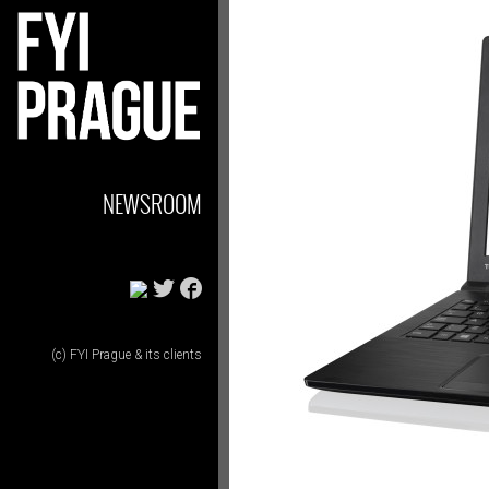
NEWSROOM
(c) FYI Prague & its clients