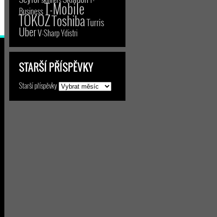
T-Mobile
Business
TOKOZ
Toshiba
Turris
Uber
V-Sharp
Ydistri
STARŠÍ PŘÍSPĚVKY
Starší příspěvky