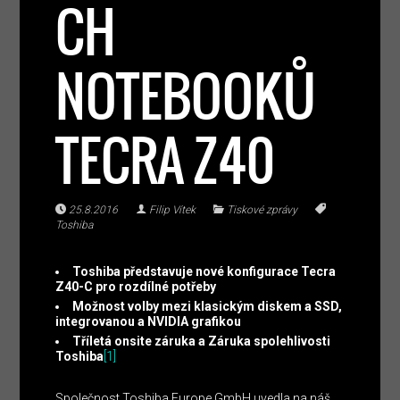
CH
NOTEBOOKŮ
TECRA Z40
25.8.2016
Filip Vítek
Tiskové zprávy
Toshiba
Toshiba představuje nové konfigurace Tecra
Z40-C pro rozdílné potřeby
Možnost volby mezi klasickým diskem a SSD,
integrovanou a NVIDIA grafikou
Tříletá onsite záruka a Záruka spolehlivosti
Toshiba
[1]
Společnost Toshiba Europe GmbH uvedla na náš