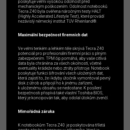
poskytuje velmi vysokou odolnost před
mechanickým poškozením. Odolnost notebooků
Tecra Z40 byla ověřena náročnými testy HALT
(Highly Accelerated Lifestyle Test), které provádí
nezávislý německý institut TÜV Rheinland®.
Maximální bezpečnost firemních dat
Ve velmi tenkém a lehkém těle skrývá Tecra Z40
potenciál pro profesionální firemní práci s plným
zabezpečením. TPM čip pomáhá, aby vaše citlivá
data byla chráněna za všech okolností, včetně
eventuality krádeže nebo ztráty přístroje. Notebook
poskytuje funkci šifrování všech uložených dat,
která zajistí to, že i kdyby útočník vymontoval pevný
disk z útrob a připojil ho k jinému zařízení,
k uloženému obsahu se nedostane. K posílení
bezpečnosti přispívá také vlastní Toshiba BIOS,
který je koncipován tak, aby odolal útokům zvenčí.
Mimořádná záruka
K notebookům Tecra Z40 je poskytována tříletá
onsite záruka s opravou u zákazníka, která je