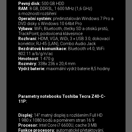
Pevný disk:
500 GB HDD
RAM:
8 GB, DDR3L, 1 600 MHz (1,6 GHz)
s možností rozšíření
Operační systém:
předinstalován Windows 7 Pro a
DVD disky s Windows 10 64bit Pro
Výbava:
WiFi, Bluetooth, čtečky SD a otisků prstů,
TrackPoint, podsvícená klávesnice
Rozhraní:
HDMI, VGA, WiDi, 3 × USB 3.0, dokovací
konektor, RJ-45 (LAN), Combo Audio Jack
Bezdrátová komunikace:
Bluetooth v4.0, WiFi
802.11 a/b/g/n/ac
Hmotnost:
1 470 g
Rozměry:
338x 236 x 20,4 mm
Výdrž baterie:
maximální výdrž baterie 8,5 hodiny
Parametry notebooku Toshiba Tecra Z40-C-
11P:
Displej:
14″ matný displej s rozlišením Full HD
1 980 x 1080 bodů a poměrem stran 16:9
Procesor:
Intel Core i7 6600U, cache 3 MB
Funkce procesoru:
automatické přetaktování,