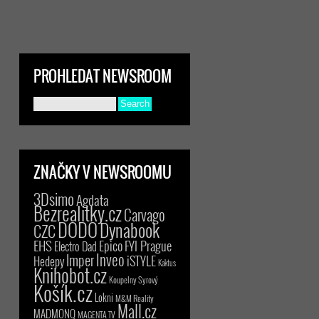
PROHLEDAT NEWSROOM
ZNAČKY V NEWSROOMU
3Dsimo
Agdata
Bezrealitky.cz
Carvago
DODO
Dynabook
CZC
EHS
Epico
FYI Prague
Electro Dad
Inveo
Imper
iSTYLE
Hedepy
Kaktus
Knihobot.cz
Koupelny Syrový
Košík.cz
Lokni
M&M Reality
Mall.cz
MADMONQ
MAGENTA TV