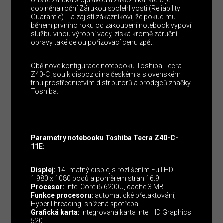
doplněna roční Zárukou spolehlivosti (Reliability
Guarantie). Ta zajistí zákazníkovi, že pokud mu
během prvního roku od zakoupení notebook vypoví
službu vinou výrobní vady, získá kromě záruční
opravy také celou pořizovací cenu zpět.
Obě nové konfigurace notebooku Toshiba Tecra
Z40-C jsou k dispozici na českém a slovenském
trhu prostřednictvím distributorů a prodejců značky
Toshiba.
—
Parametry notebooku Toshiba Tecra Z40-C-
11E:
Displej:
14″ matný displej s rozlišením Full HD
1 980 x 1080 bodů a poměrem stran 16:9
Procesor:
Intel Core i5 6200U, cache 3 MB
Funkce procesoru:
automatické přetaktování,
HyperThreading, snížená spotřeba
Grafická karta:
integrovaná karta Intel HD Graphics
520