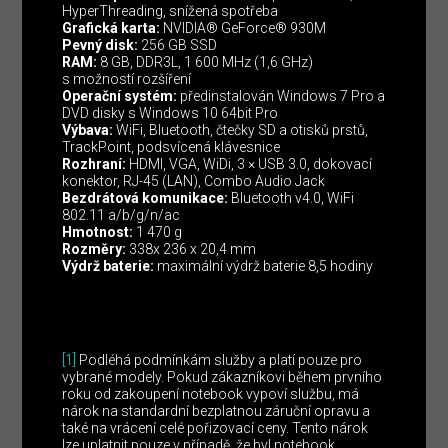
HyperThreading, snížená spotřeba
Grafická karta:
NVIDIA® GeForce® 930M
Pevný disk:
256 GB SSD
RAM:
8 GB, DDR3L, 1 600 MHz (1,6 GHz)
s možností rozšíření
Operační systém:
předinstalován Windows 7 Pro a
DVD disky s Windows 10 64bit Pro
Výbava:
WiFi, Bluetooth, čtečky SD a otisků prstů,
TrackPoint, podsvícená klávesnice
Rozhraní:
HDMI, VGA, WiDi, 3 × USB 3.0, dokovací
konektor, RJ-45 (LAN), Combo Audio Jack
Bezdrátová komunikace:
Bluetooth v4.0, WiFi
802.11 a/b/g/n/ac
Hmotnost:
1 470 g
Rozměry:
338x 236 x 20,4 mm
Výdrž baterie:
maximální výdrž baterie 8,5 hodiny
[1]
Podléhá podmínkám služby a platí pouze pro
vybrané modely. Pokud zákazníkovi během prvního
roku od zakoupení notebook vypoví službu, má
nárok na standardní bezplatnou záruční opravu a
také na vrácení celé pořizovací ceny. Tento nárok
lze uplatnit pouze v případě, že byl notebook