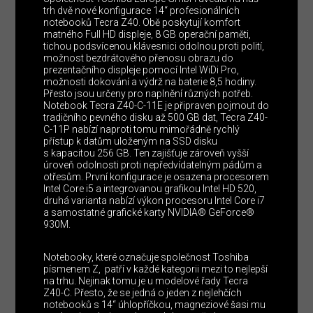
trh dvě nové konfigurace 14“ profesionálních
notebooků Tecra Z40. Obě poskytují komfort
matného Full HD displeje, 8 GB operační paměti,
tichou podsvícenou klávesnici odolnou proti polití,
možnost bezdrátového přenosu obrazu do
prezentačního displeje pomocí Intel WiDi Pro,
možnosti dokování a výdrž na baterie 8,5 hodiny.
Přesto jsou určeny pro naplnění různých potřeb.
Notebook Tecra Z40-C-11E je připraven pojmout do
tradičního pevného disku až 500 GB dat, Tecra Z40-
C-11P nabízí naproti tomu mimořádně rychlý
přístup k datům uloženým na SSD disku
s kapacitou 256 GB. Ten zajišťuje zároveň vyšší
úroveň odolnosti proti nepředvídatelným pádům a
otřesům. První konfigurace je osazena procesorem
Intel Core i5 a integrovanou grafikou Intel HD 520,
druhá varianta nabízí výkon procesoru Intel Core i7
a samostatné grafické karty NVIDIA® GeForce®
930M.
Notebooky, které označuje společnost Toshiba
písmenem Z, patří v každé kategorii mezi to nejlepší
na trhu. Nejinak tomu je u modelové řady Tecra
Z40-C. Přesto, že se jedná o jeden z nejlehčích
notebooků s 14“ úhlopříčkou, magneziové šasi mu