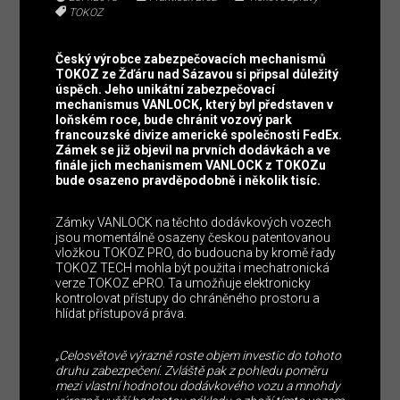
TOKOZ
Český výrobce zabezpečovacích mechanismů
TOKOZ ze Žďáru nad Sázavou si připsal důležitý
úspěch. Jeho unikátní zabezpečovací
mechanismus VANLOCK, který byl představen v
loňském roce, bude chránit vozový park
francouzské divize americké společnosti FedEx.
Zámek se již objevil na prvních dodávkách a ve
finále jich mechanismem VANLOCK z TOKOZu
bude osazeno pravděpodobně i několik tisíc.
Zámky VANLOCK na těchto dodávkových vozech
jsou momentálně osazeny českou patentovanou
vložkou TOKOZ PRO, do budoucna by kromě řady
TOKOZ TECH mohla být použita i mechatronická
verze TOKOZ ePRO. Ta umožňuje elektronicky
kontrolovat přístupy do chráněného prostoru a
hlídat přístupová práva.
„
Celosvětově výrazně roste objem investic do tohoto
druhu zabezpečení. Zvláště pak z pohledu poměru
mezi vlastní hodnotou dodávkového vozu a mnohdy