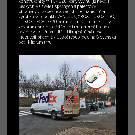
konstrukční tým TOKOZu, který vyvinul již několik
českých, ve světě úspěšných a patentově
chráněných zabezpečovacích mechanismů a
výrobků. S produkty VANLOCK, XBOX, TOKOZ PRO,
TOKOZ TECH, ePRO či tradičními visacími zámky a
závorami prorazila žďárská firma kromě Francie
také ve Velké Británii, Itálii, Ukrajině, Číně nebo
Indonésii, přičemž v České republice a na Slovensku
patří k lídrům trhu.