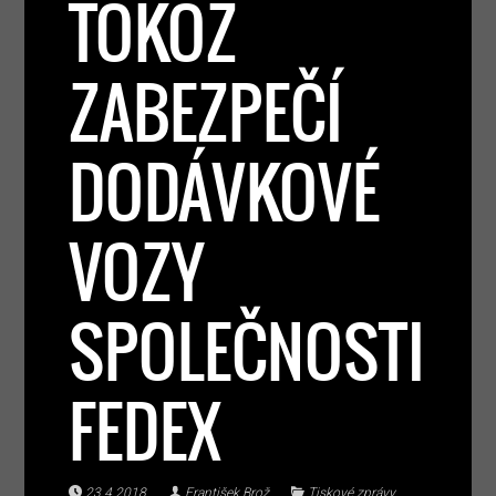
TOKOZ
ZABEZPEČÍ
DODÁVKOVÉ
VOZY
SPOLEČNOSTI
FEDEX
23.4.2018
František Brož
Tiskové zprávy