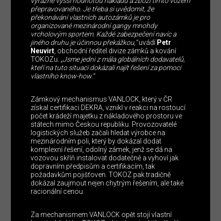
výrazně vyšší hodnotou nákladu a zboží tímto vozem
přepravovaného. Je třeba si uvědomit, že
překonávání vlastních autozámků je pro
organizované mezinárodní gangy mnohdy
vrcholovým sportem. Každé zabezpečení navíc a
jiného druhu je účinnou překážkou,“
uvádí
Petr
Neuvirt
, obchodní ředitel divize zámků a kování
TOKOZu.
„Jsme jedni z mála globálních dodavatelů,
kteří na tuto situaci dokázali najít řešení za pomoci
vlastního know-how.“
Zámkový mechanismus VANLOCK, který v ČR
získal certifikaci DEKRA, vznikl v reakci na rostoucí
počet krádeží majetku z nákladového prostoru ve
státech mimo Českou republiku. Provozovatelé
logistických služeb začali hledat výrobce na
mezinárodním poli, který by dokázal dodat
komplexní řešení, odolný zámek, jenž se dá na
vozovou skříň instalovat dodatečně a vyhoví jak
dopravním předpisům a certifikacím, tak
požadavkům pojišťoven. TOKOZ pak tradičně
dokázal zaujmout nejen chytrým řešením, ale také
racionální cenou.
Za mechanismem VANLOCK opět stojí vlastní