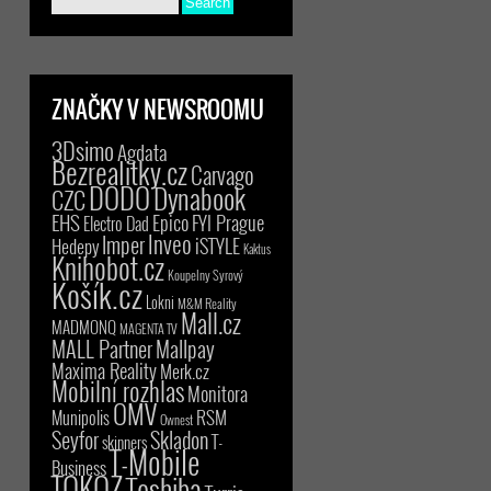
ZNAČKY V NEWSROOMU
3Dsimo
Agdata
Bezrealitky.cz
Carvago
DODO
Dynabook
CZC
EHS
Epico
FYI Prague
Electro Dad
Inveo
Imper
iSTYLE
Hedepy
Kaktus
Knihobot.cz
Koupelny Syrový
Košík.cz
Lokni
M&M Reality
Mall.cz
MADMONQ
MAGENTA TV
MALL Partner
Mallpay
Maxima Reality
Merk.cz
Mobilní rozhlas
Monitora
OMV
RSM
Munipolis
Ownest
Seyfor
Skladon
T-
skinners
T-Mobile
Business
TOKOZ
Toshiba