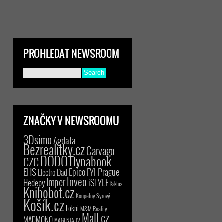
PROHLEDAT NEWSROOM
ZNAČKY V NEWSROOMU
3Dsimo
Agdata
Bezrealitky.cz
Carvago
DODO
Dynabook
CZC
EHS
Epico
FYI Prague
Electro Dad
Inveo
Imper
iSTYLE
Hedepy
Kaktus
Knihobot.cz
Koupelny Syrový
Košík.cz
Lokni
M&M Reality
Mall.cz
MADMONQ
MAGENTA TV