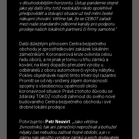
v dlouhodobějším horizontu. Ústup pandemie stejně
jako její další vlny totiž nedokáže nikdo spolehlivě
předpovědět a stávající situace už teď mění české
nákupní chování. Věříme tak, že se CEBOT zařadí
mezi naše standardní odborné kanály pro podporu
prodeje našich lokálních partnerů či firmy samotné.”
Další důležitým přínosem Centra bezpečného
obchodu je zprostředkování zakázek lokálním
zámečníkům. Koronavirová krize ovlivnila celou
řadu oborů, a ne jinak je tomu i u trhu zámků a
kování, na který dopadlo přerušení výroby u
odběratelů z oboru automotive či výroby nábytku.
Pokles objednávek napříč tímto trhem byl razantní.
Promítl se od něj i snížený zájem domácností
spojený s všeobecnou opatrností okolo
koronavirové situace. Právě z tohoto důvodu se
žďárský TOKOZ rozhodl zahrnout do svého nově
budovaného Centra bezpečného obchodu i své
drobné lokální prodejce.
Potvrzuje to i
Petr Neuvirt
:
„Jako většina
živnostníků, tak ani zámečníci neprožívali a bohužel
nějaký čas nebudou zažívat hojné období, a je i v
zájmu nás jakožto výrobce zámků a jejich dodavatele,