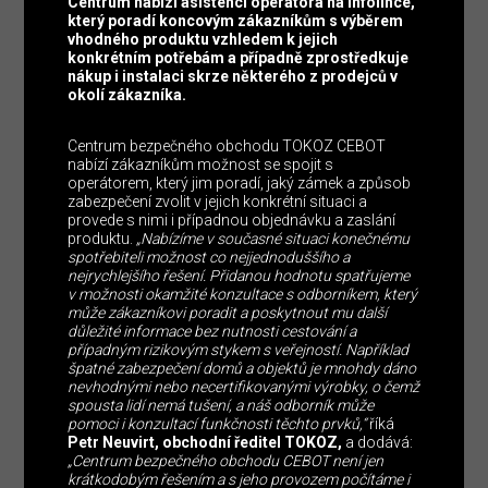
Centrum nabízí asistenci operátora na infolince,
který poradí koncovým zákazníkům s výběrem
vhodného produktu vzhledem k jejich
konkrétním potřebám a případně zprostředkuje
nákup i instalaci skrze některého z prodejců v
okolí zákazníka.
Centrum bezpečného obchodu TOKOZ CEBOT
nabízí zákazníkům možnost se spojit s
operátorem, který jim poradí, jaký zámek a způsob
zabezpečení zvolit v jejich konkrétní situaci a
provede s nimi i případnou objednávku a zaslání
produktu.
„Nabízíme v současné situaci konečnému
spotřebiteli možnost co nejjednoduššího a
nejrychlejšího řešení. Přidanou hodnotu spatřujeme
v možnosti okamžité konzultace s odborníkem, který
může zákazníkovi poradit a poskytnout mu další
důležité informace bez nutnosti cestování a
případným rizikovým stykem s veřejností. Například
špatné zabezpečení domů a objektů je mnohdy dáno
nevhodnými nebo necertifikovanými výrobky, o čemž
spousta lidí nemá tušení, a náš odborník může
pomoci i konzultací funkčnosti těchto prvků,“
říká
Petr Neuvirt, obchodní ředitel TOKOZ,
a dodává:
„Centrum bezpečného obchodu CEBOT není jen
krátkodobým řešením a s jeho provozem počítáme i