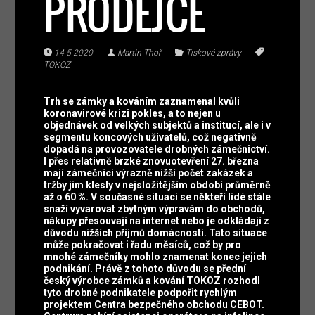
PRODEJCE
14.5.2020
Martin Thoř
Tiskové zprávy
TOKOZ
Trh se zámky a kováním zaznamenal kvůli
koronavirové krizi pokles, a to nejen u
objednávek od velkých subjektů a institucí, ale i v
segmentu koncových uživatelů, což negativně
dopadá na provozovatele drobných zámečnictví.
I přes relativně brzké znovuotevření 27. března
mají zámečníci výrazně nižší počet zakázek a
tržby jim klesly v nejsložitějším období průměrně
až o 60 %. V současné situaci se někteří lidé stále
snaží vyvarovat zbytným výpravám do obchodů,
nákupy přesouvají na internet nebo je odkládají z
důvodu nižších příjmů domácnosti. Tato situace
může pokračovat i řadu měsíců, což by pro
mnohé zámečníky mohlo znamenat konec jejich
podnikání. Právě z tohoto důvodu se přední
český výrobce zámků a kování TOKOZ rozhodl
tyto drobné podnikatele podpořit rychlým
projektem Centra bezpečného obchodu CEBOT.