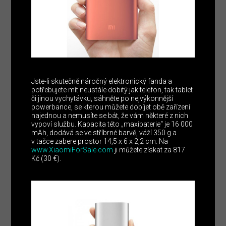
Jste-li skutečně náročný elektronický fanda a
potřebujete mít neustále dobitý jak telefon, tak tablet
či jinou vychytávku, sáhněte po nejvýkonnější
powerbance, se kterou můžete dobíjet obě zařízení
najednou a nemusíte se bát, že vám některé z nich
vypoví službu. Kapacita této „maxibaterie“ je 16 000
mAh, dodává se ve stříbrné barvě, váží 350 g a
v tašce zabere prostor 14,5 x 6 x 2,2 cm. Na
www.XiaomiForSale.com
ji můžete získat za 817
Kč (30 €).