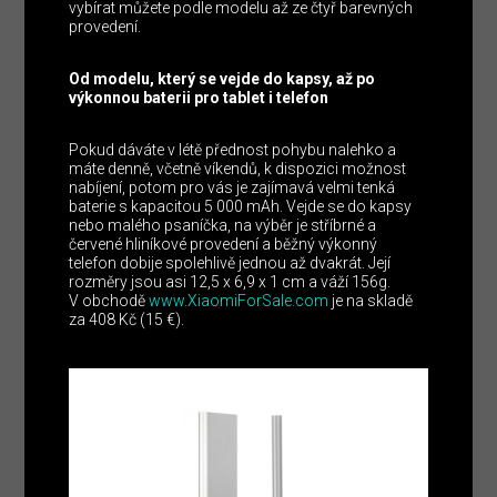
vybírat můžete podle modelu až ze čtyř barevných
provedení.
Od modelu, který se vejde do kapsy, až po
výkonnou baterii pro tablet i telefon
Pokud dáváte v létě přednost pohybu nalehko a
máte denně, včetně víkendů, k dispozici možnost
nabíjení, potom pro vás je zajímavá velmi tenká
baterie s kapacitou 5 000 mAh. Vejde se do kapsy
nebo malého psaníčka, na výběr je stříbrné a
červené hliníkové provedení a běžný výkonný
telefon dobije spolehlivě jednou až dvakrát. Její
rozměry jsou asi 12,5 x 6,9 x 1 cm a váží 156g.
V obchodě
www.XiaomiForSale.com
je na skladě
za 408 Kč (15 €).