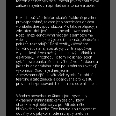
telefon více než pětkrát a umožňuje vám dobíjet dvě
zařízení najednou, například smartphone a tablet.
Pokud používáte telefon skutečně aktivně, je velmi
pravděpodobné, že vám jeho baterie čas od času
v průběhu dne vypoví službu. Pro takové případy je
zde externí dobíjecí baterie, neboli powerbanka.
Rozdíl mezi jednotlivými modely je samozřejmě
v designu baterie, který je pro řadu z nás, především
pak žen, rozhodující. Další rozdíly, klíčové pro
funkčnost baterie, jsou ukryty uvnitř a spočívají
v typu a kvalitě vestavěných bateriových článků a
elektroniky. Ty rozhodují o tom, kolik nabíjecích
cyklů powerbanka během svého „života“ zvládne a
jak se bude v průběhu jejího používání snižovat její
výkonnost. Xiaomi je dnes jedním
z nejvýznamnějších světových výrobců mobilních
telefonů a tato značka je oceňována pro kvalitu
provedení i zpracování. To platí i pro externí baterie.
Všechny powerbanky Xiaomi jsou vyvedeny
v krásném minimalistickém designu, který
charakterizují oblé tvary a použití odolného
hliníkového pouzdra. Tyto baterie jsou elegantními
doplňky pro jakýkoli moderní chytrý telefon a