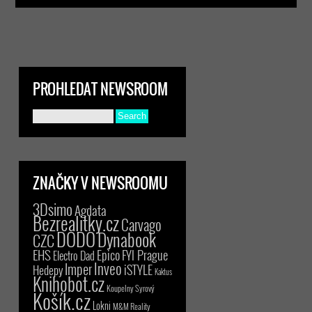
PROHLEDAT NEWSROOM
ZNAČKY V NEWSROOMU
3Dsimo
Agdata
Bezrealitky.cz
Carvago
DODO
Dynabook
CZC
EHS
Epico
FYI Prague
Electro Dad
Inveo
Imper
iSTYLE
Hedepy
Kaktus
Knihobot.cz
Koupelny Syrový
Košík.cz
Lokni
M&M Reality