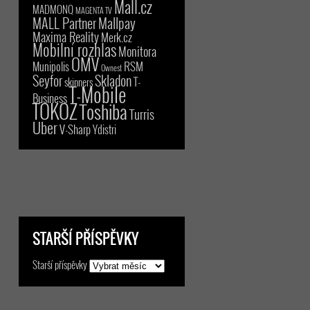
Mall.cz
MADMONQ
MAGENTA TV
MALL Partner
Mallpay
Maxima Reality
Merk.cz
Mobilní rozhlas
Monitora
OMV
RSM
Munipolis
Ownest
Seyfor
Skladon
T-
skinners
T-Mobile
Business
TOKOZ
Toshiba
Turris
Uber
V-Sharp
Ydistri
STARŠÍ PŘÍSPĚVKY
Starší příspěvky