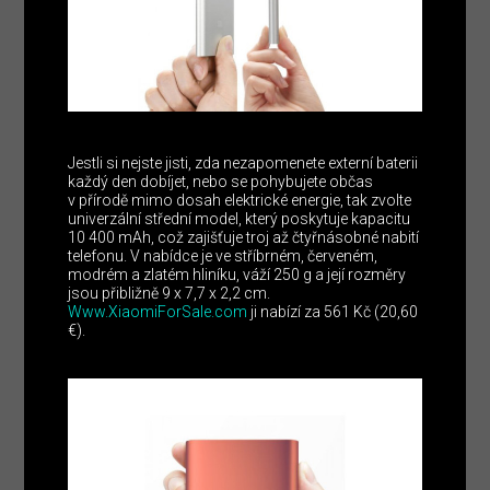
Jestli si nejste jisti, zda nezapomenete externí baterii
každý den dobíjet, nebo se pohybujete občas
v přírodě mimo dosah elektrické energie, tak zvolte
univerzální střední model, který poskytuje kapacitu
10 400 mAh, což zajišťuje troj až čtyřnásobné nabití
telefonu. V nabídce je ve stříbrném, červeném,
modrém a zlatém hliníku, váží 250 g a její rozměry
jsou přibližně 9 x 7,7 x 2,2 cm.
Www.XiaomiForSale.com
ji nabízí za 561 Kč (20,60
€).