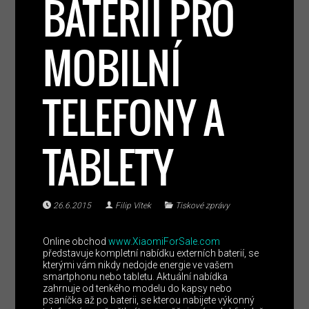
BATERIÍ PRO
MOBILNÍ
TELEFONY A
TABLETY
26.6.2015
Filip Vítek
Tiskové zprávy
Online obchod
www.XiaomiForSale.com
představuje kompletní nabídku externích baterií, se
kterými vám nikdy nedojde energie ve vašem
smartphonu nebo tabletu. Aktuální nabídka
zahrnuje od tenkého modelu do kapsy nebo
psaníčka až po baterii, se kterou nabijete výkonný