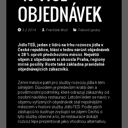
OBJEDNÁVEK
5.2.2014
František Brož
Tiskové zprávy
JídloTEĎ, jeden z lídrů na trhu rozvozu jídla v
České republice, hlásí v lednu nárůst objednávek
o 28 % oproti předchozímu měsíci. Největší
objem z objednávek si ukousla Praha, regiony
mírně posílily. Roste také základna pravidelně
objednávajících zákazníků.
Zimní měsíce patří pro služby rozvozu jídla k těm
silnějším. Důvodem je především kratší den a
povětrnostní podmínky, které odrazují zákazníky od
osobní návštěvy restaurací. Letošní leden se navíc v
objemu vyřízených objednávek stal nejsilnějším
měsícem v historii služby JídloTEĎ. Podle jejích
zástupců to ilustruje zvyšující se zájem Čechů o
tyto služby obecně a to, že restaurace dokáží
rozvoz lépe prezentovat jako vhodnou alternativu.