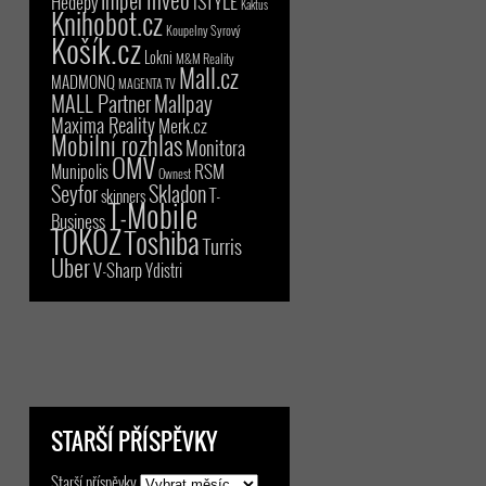
iSTYLE
Hedepy
Kaktus
Knihobot.cz
Koupelny Syrový
Košík.cz
Lokni
M&M Reality
Mall.cz
MADMONQ
MAGENTA TV
MALL Partner
Mallpay
Maxima Reality
Merk.cz
Mobilní rozhlas
Monitora
OMV
RSM
Munipolis
Ownest
Seyfor
Skladon
T-
skinners
T-Mobile
Business
TOKOZ
Toshiba
Turris
Uber
V-Sharp
Ydistri
STARŠÍ PŘÍSPĚVKY
Starší příspěvky