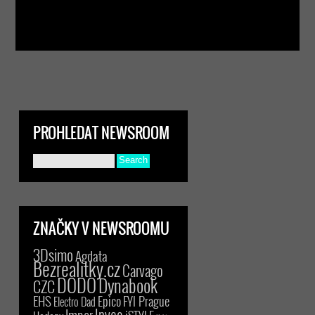
PROHLEDAT NEWSROOM
ZNAČKY V NEWSROOMU
3Dsimo
Agdata
Bezrealitky.cz
Carvago
DODO
Dynabook
CZC
EHS
Epico
FYI Prague
Electro Dad
Inveo
Imper