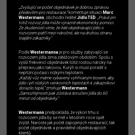
„Zvyšující se počet objednávek je dobrou zprávou
především pro restaurace,“
komentuje situaci
Marc
Westermann
, obchodní ředitel
JídloTEĎ
.
„Právě jim
totiž rozvoz jídla může výrazně ekonomicky pomoci.
Ze zkušenosti víme, že lidé objednávající jídlo s
rozvozem patří mezi náročné, ale na druhou stranu
loajální zákazníky.“
Podle
Westermanna
je pro služby zabývající se
rozvozem jídla zima zátěžovým obdobím. Spolu s
vyšší frekvencí objednávek totiž rostou nároky na
přepravu jako takovou. Kurýři si musí poradit s
nepřízní počasí i nízkými teplotami.
„Každý vůz máme vybavený vyhřívaným boxem, aby
jídlo i při nízkých venkovních teplotách k zákazníkovi
dorazilo teplé,“
zmiňuje
Westermann
.
„Samozřejmostí pak zůstává doručení jídla do 60
minut od objednávky.“
Westermann
předpokládá, že výkon trhu s
rozvozem jídla by se měl v letošním roce opět
zvýšit. Naroste jak počet zapojených restaurací, tak
počet objednávek a pravidelně objednávajících
klientů.