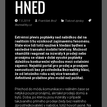
HNED
7.5.2019
František Brož
Tiskové zprávy
Bezrealitky.cz
Extrémní převis poptávky nad nabídkou dal na
realitním trhu vzniknout zajímavému fenoménu.
Stále více lidí totiž využívá k hledání bydlení a
následné transakci mobilní telefony. Možnost
okamžitě reagovat na inzeráty k prodeji nebo
pronájmu se stává v době vysoké poptávky
důležitou konkurenční výhodou mezi ostatními
zájemci. Největší portál pro prodej a pronájem
nemovitostí bez prostředníka Bezrealitky hlásí,
že od letošního roku u něj více transakcí
definitivně proběhne přes mobil než počítač.
Přechod do módu komunikace v reálném čase se
netýká pouze pronájmů, ale také prodejů domů a
bytů. Doba, po kterou jsou inzeráty v případě
takzvaného přímého prodeje (tedy bez realitního
zprostředkovatele) v nabídce, totiž hovoří jasně. Na