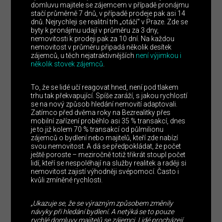
domluvu majitele se zájemcem v případě pronájmu
stačí průměrně 7 dnů, v případě prodeje pak asi 14
dnů. Nejrychleji se realitní trh „otáčí“ v Praze. Zde se
byty k pronájmu udají v průměru za 3 dny,
nemovitosti k prodeji pak za 10 dní. Na každou
nemovitost v průměru připadá několik desítek
zájemců, u těch nejatraktivnějších
není výjimkou i
několik stovek zájemců
.
To, že se lidé učí reagovat hned, není pod tlakem
trhu tak překvapující. Spíše zaráží, s jakou rychlostí
se na nový způsob hledání nemovití adaptovali.
Zatímco před dvěma roky na Bezrealitky přes
mobilní zařízení proběhlo asi 35 % transakcí, dnes
je to již kolem 70 % transakcí od půlmilionu
zájemců o bydlení nebo majitelů, kteří zde nabízí
svou nemovitost. A dá se předpokládat, že počet
ještě poroste – meziročně totiž třikrát stoupl počet
lidí, kteří se nespoléhají na služby realitek a raději si
nemovitost zajistí výhodněji svépomocí. Často i
kvůli zmíněné rychlosti.
„Ukazuje se, že se výrazným způsobem změnily
návyky při hledání bydlení. A netýká se to pouze
rychlé domluvy majitelů se zájemci. Lidé procházejí