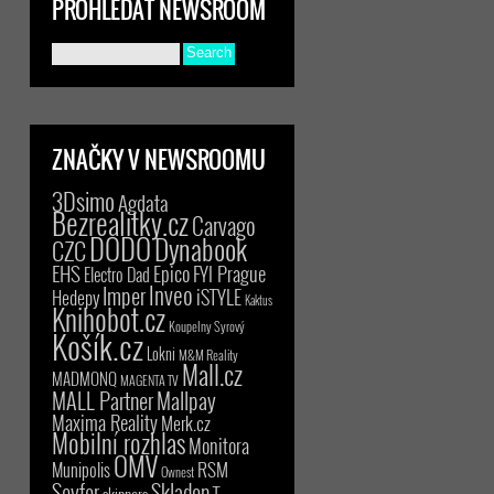
PROHLEDAT NEWSROOM
ZNAČKY V NEWSROOMU
3Dsimo
Agdata
Bezrealitky.cz
Carvago
DODO
Dynabook
CZC
EHS
Epico
FYI Prague
Electro Dad
Inveo
Imper
iSTYLE
Hedepy
Kaktus
Knihobot.cz
Koupelny Syrový
Košík.cz
Lokni
M&M Reality
Mall.cz
MADMONQ
MAGENTA TV
MALL Partner
Mallpay
Maxima Reality
Merk.cz
Mobilní rozhlas
Monitora
OMV
RSM
Munipolis
Ownest
Seyfor
Skladon
T-
skinners