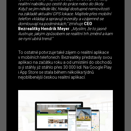
realitní nabídku po cestě do práce nebo do školy.
Když se jim někde líbí, hledají dostupné nemovitosti
na základě aktuální GPS lokace. Majitele přes mobilní
telefon vkládají a spravují inzeráty a vzájemně se
domlouvají na podmínkách,“
zmiňuje
CEO
Bezrealitky Hendrik
Meyer
.
„Myslím, že to jasně
ilustruje, jakým způsobem se realitní trh změnil a kam
se nyní ubírá trend.“
To ostatně potvrzuje také zájem o realitní aplikace
v mobilních telefonech. Bezrealitky představily svou
aplikaci na začátku roku a od umístění do obchodů
si jí stáhly již stáhlo přes 30 000 lidí. Na Google Play
i App Store se stala během několika týdnů
nejoblíbenější českou realitní aplikací.