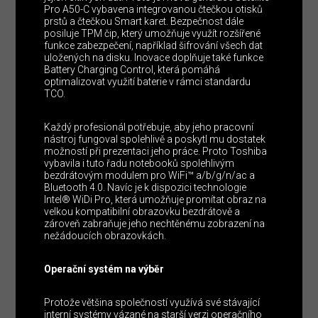
Pro A50-C vybavena integrovanou čtečkou otisků
prstů a čtečkou Smart karet. Bezpečnost dále
posiluje TPM čip, který umožňuje využít rozšířené
funkce zabezpečení, například šifrování všech dat
uložených na disku. Inovace doplňuje také funkce
Battery Charging Control, která pomáhá
optimalizovat využití baterie v rámci standardu
TCO.
Každý profesionál potřebuje, aby jeho pracovní
nástroj fungoval spolehlivě a poskytl mu dostatek
možností při prezentaci jeho práce. Proto Toshiba
vybavila i tuto řadu notebooků spolehlivým
bezdrátovým modulem pro WiFi™ a/b/g/n/ac a
Bluetooth 4.0. Navíc je k dispozici technologie
Intel® WiDi Pro, která umožňuje promítat obraz na
velkou kompatibilní obrazovku bezdrátově a
zároveň zabraňuje jeho nechtěnému zobrazení na
nežádoucích obrazovkách.
Operační systém na výběr
Protože většina společností využívá své stávající
interní systémy vázané na starší verzi operačního