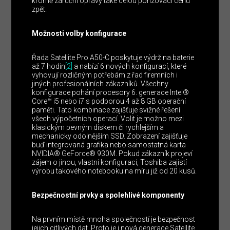
kromě záruční opravy také celou pořizovací cenu
zpět.
Možnosti volby konfigurace
Řada Satellite Pro A50-C poskytuje výdrž na baterie
až 7 hodin
[2]
a nabízí 6 nových konfigurací, které
vyhovují rozličným potřebám z řad firemních i
jiných profesionálních zákazníků. Všechny
konfigurace pohání procesory 6. generace Intel®
Core™ i5 nebo i7 s podporou 4 až 8 GB operační
paměti. Tato kombinace zajišťuje svižné řešení
všech výpočetních operací. Volit je možno mezi
klasickým pevným diskem či rychlejším a
mechanicky odolnějším SSD. Zobrazení zajišťuje
buď integrovaná grafika nebo samostatná karta
NVIDIA® GeForce® 930M. Pokud zákazník projeví
zájem o jinou, vlastní konfiguraci, Toshiba zajistí
výrobu takového notebooku na míru již od 20 kusů.
Bezpečnostní prvky a spolehlivé komponenty
Na prvním místě mnoha společností je bezpečnost
jejich citlivých dat. Proto je i nová generace Satellite