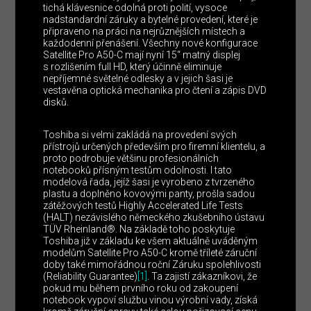
tichá klávesnice odolná proti polití, vysoce
nadstandardní záruky a bytelné provedení, které je
připraveno na práci na nejrůznějších místech a
každodenní přenášení. Všechny nové konfigurace
Satellite Pro A50-C mají nyní 15“ matný displej
s rozlišením full HD, který účinně eliminuje
nepříjemné světelné odlesky a v jejich šasi je
vestavěna optická mechanika pro čtení a zápis DVD
disků.
Toshiba si velmi zakládá na provedení svých
přístrojů určených především pro firemní klientelu, a
proto podrobuje většinu profesionálních
notebooků přísným testům odolnosti. I tato
modelová řada, jejíž šasi je vyrobeno z tvrzeného
plastu a doplněno kovovými panty, prošla sadou
zátěžových testů Highly Accelerated Life Tests
(HALT) nezávislého německého zkušebního ústavu
TÜV Rheinland®. Na základě toho poskytuje
Toshiba již v základu ke všem aktuálně uváděným
modelům Satellite Pro A50-C kromě tříleté záruční
doby také mimořádnou roční Záruku spolehlivosti
(Reliability Guarantee)
[1]
. Ta zajistí zákazníkovi, že
pokud mu během prvního roku od zakoupení
notebook vypoví službu vinou výrobní vady, získá