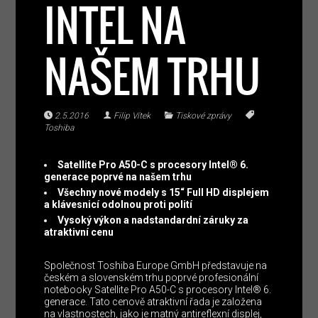
INTEL NA
NAŠEM TRHU
2.5.2016
Filip Vítek
Tiskové zprávy
Toshiba
Satellite Pro A50-C s procesory Intel® 6.
generace poprvé na našem trhu
Všechny nové modely s 15“ Full HD displejem
a klávesnicí odolnou proti polití
Vysoký výkon a nadstandardní záruky za
atraktivní cenu
Společnost Toshiba Europe GmbH představuje na
českém a slovenském trhu poprvé profesionální
notebooky Satellite Pro A50-C s procesory Intel® 6.
generace. Tato cenově atraktivní řada je založena
na vlastnostech, jako je matný antireflexní displej,