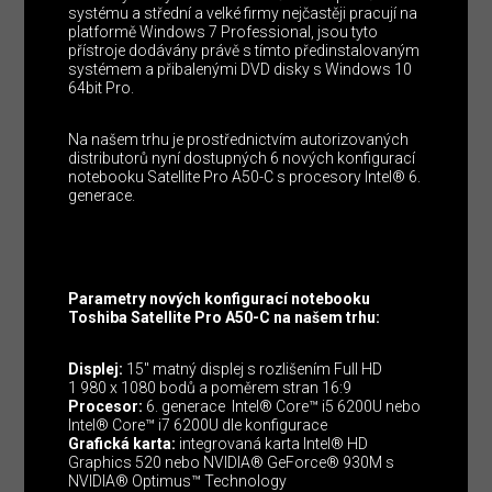
systému a střední a velké firmy nejčastěji pracují na
platformě Windows 7 Professional, jsou tyto
přístroje dodávány právě s tímto předinstalovaným
systémem a přibalenými DVD disky s Windows 10
64bit Pro.
Na našem trhu je prostřednictvím autorizovaných
distributorů nyní dostupných 6 nových konfigurací
notebooku Satellite Pro A50-C s procesory Intel® 6.
generace.
Parametry nových konfigurací notebooku
Toshiba Satellite Pro A50-C na našem trhu:
Displej:
15″ matný displej s rozlišením Full HD
1 980 x 1080 bodů a poměrem stran 16:9
Procesor:
6. generace Intel® Core™ i5 6200U nebo
Intel® Core™ i7 6200U dle konfigurace
Grafická karta:
integrovaná karta Intel® HD
Graphics 520 nebo NVIDIA® GeForce® 930M s
NVIDIA® Optimus™ Technology