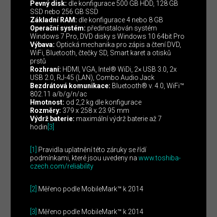
Pevný disk:
dle konfigurace 500 GB HDD, 128 GB
SSD nebo 256 GB SSD
Základní RAM:
dle konfigurace 4 nebo 8 GB
Operační systém:
předinstalován systém
Windows 7 Pro, DVD disky s Windows 10 64bit Pro
Výbava:
Optická mechanika pro zápis a čtení DVD,
WiFi, Bluetooth, čtečky SD, Smart karet a otisků
prstů
Rozhraní:
HDMI, VGA, Intel® WiDi, 2× USB 3.0, 2x
USB 2.0, RJ-45 (LAN), Combo Audio Jack
Bezdrátová komunikace:
Bluetooth® v. 4.0, WiFi™
802.11 a/b/g/n/ac
Hmotnost:
od 2,2 kg dle konfigurace
Rozměry:
379 x 258 x 23.95 mm
Výdrž baterie:
maximální výdrž baterie až 7
hodin
[3]
[1]
Pravidla uplatnění této záruky se řídí
podmínkami, které jsou uvedeny na
www.toshiba-
czech.com/reliability
[2]
Měřeno podle MobileMark™ k 2014
[3]
Měřeno podle MobileMark™ k 2014