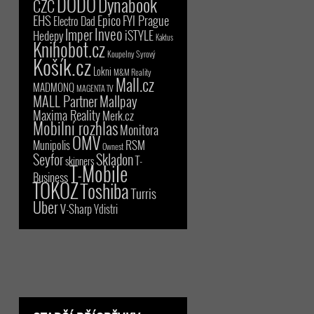
DODO
Dynabook
CZC
EHS
Epico
FYI Prague
Electro Dad
Inveo
Imper
iSTYLE
Hedepy
Kaktus
Knihobot.cz
Koupelny Syrový
Košík.cz
Lokni
M&M Reality
Mall.cz
MADMONQ
MAGENTA TV
MALL Partner
Mallpay
Maxima Reality
Merk.cz
Mobilní rozhlas
Monitora
OMV
RSM
Munipolis
Ownest
Seyfor
Skladon
T-
skinners
T-Mobile
Business
TOKOZ
Toshiba
Turris
Uber
V-Sharp
Ydistri