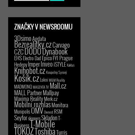
ZNAČKY V NEWSROOMU
3Dsimo
Agdata
Bezrealitky.cz
Carvago
DODO
Dynabook
CZC
EHS
Epico
FYI Prague
Electro Dad
Inveo
Imper
iSTYLE
Hedepy
Kaktus
Knihobot.cz
Koupelny Syrový
Košík.cz
Lokni
M&M Reality
Mall.cz
MADMONQ
MAGENTA TV
MALL Partner
Mallpay
Maxima Reality
Merk.cz
Mobilní rozhlas
Monitora
OMV
RSM
Munipolis
Ownest
Seyfor
Skladon
T-
skinners
T-Mobile
Business
TOKOZ
Toshiba
Turris