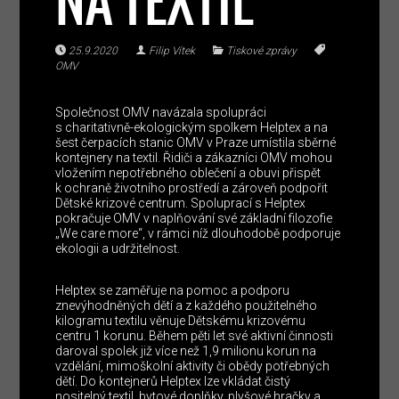
NA TEXTIL
25.9.2020
Filip Vítek
Tiskové zprávy
OMV
Společnost OMV navázala spolupráci
s charitativně-ekologickým spolkem Helptex a na
šest čerpacích stanic OMV v Praze umístila sběrné
kontejnery na textil. Řidiči a zákazníci OMV mohou
vložením nepotřebného oblečení a obuvi přispět
k ochraně životního prostředí a zároveň podpořit
Dětské krizové centrum. Spoluprací s Helptex
pokračuje OMV v naplňování své základní filozofie
„We care more“, v rámci níž dlouhodobě podporuje
ekologii a udržitelnost.
Helptex se zaměřuje na pomoc a podporu
znevýhodněných dětí a z každého použitelného
kilogramu textilu věnuje Dětskému krizovému
centru 1 korunu. Během pěti let své aktivní činnosti
daroval spolek již více než 1,9 milionu korun na
vzdělání, mimoškolní aktivity či obědy potřebných
dětí. Do kontejnerů Helptex lze vkládat čistý
nositelný textil, bytové doplňky, plyšové hračky a