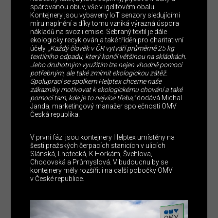
spárovanou obuv, vše v igelitovém obalu.
Kontejnery jsou vybaveny IoT senzory sledujícími
míru naplnění a díky tomu vzniká výrazná úspora
nákladů na svoz i emise. Sebraný textil je dále
ekologicky recyklován a také tříděn pro charitativní
účely.
„Každý člověk v ČR vytváří průměrně 25 kg
textilního odpadu, který končí většinou na skládkách.
Jeho druhotným využitím lze nejen vhodně pomoci
potřebným, ale také zmírnit ekologickou zátěž.
Spoluprací se spolkem Helptex chceme naše
zákazníky motivovat k ekologickému chování a také
pomoci tam, kde je to nejvíce třeba,“
dodává Michal
Janda, marketingový manažer společnosti OMV
Česká republika.
V první fázi jsou kontejnery Helptex umístěny na
šesti pražských čerpacích stanicích v ulicích
Slánská, Lhotecká, K Horkám, Švehlova,
Chodovská a Průmyslová. V budoucnu by se
kontejnery měly rozšířit i na další pobočky OMV
v České republice.