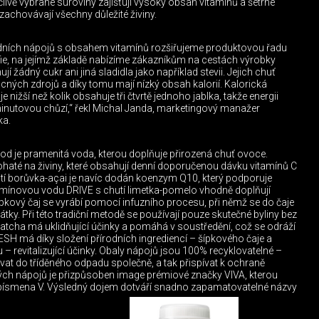
člivě vybrané suroviny zajišťují vysoký obsah vitamínů a šetrné
 zachovávají všechny důležité živiny.
dních nápojů s obsahem vitamínů rozšiřujeme produktovou řadu
zofie, na jejímž základě nabízíme zákazníkům na cestách výrobky
jí žádný cukr ani jiná sladidla jako například stevii. Jejich chuť
ných zdrojů a díky tomu mají nízký obsah kalorií. Kalorická
 nižší než kolik obsahuje tři čtvrtě jednoho jablka, takže energii
iminutovou chůzí,“ řekl Michal Janda, marketingový manažer
ka.
 je pramenitá voda, kterou doplňuje přirozená chuť ovoce.
haté na živiny, které obsahují denní doporučenou dávku vitamínů C
tí borůvka-açai je navíc dodán koenzym Q10, který podporuje
tamínovou vodu DRIVE s chutí limetka-pomelo vhodně doplňují
pkový čaj se vyrábí pomocí infuzního procesu, při němž se do čaje
látky. Při této tradiční metodě se používají pouze skutečné byliny bez
matcha má uklidňující účinky a pomáhá v soustředění, což se odráží
SH má díky složení přírodních ingrediencí – šípkového čaje a
 – revitalizující účinky. Obaly nápojů jsou 100% recyklovatelné –
zovat do tříděného odpadu společně, a tak přispívat k ochraně
vých nápojů je přizpůsoben image prémiové značky VIVA, kterou
 písmena V. Výsledný dojem dotváří snadno zapamatovatelné názvy