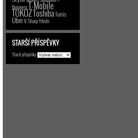
T-Mobile
Business
TOKOZ
Toshiba
Turris
Uber
V-Sharp
Ydistri
STARŠÍ PŘÍSPĚVKY
Starší příspěvky