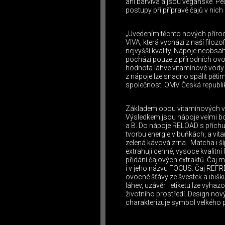
ani barviva a jsou veganské. Pe
postupy při přípravě čajů v nich
„Uvedením těchto nových příro
VIVA, která vychází z naší filo
nejvyšší kvality. Nápoje neobsahu
pochází pouze z přírodních ovoc
hodnota láhve vitamínové vody je
z nápoje lze snadno spálit pět
společnosti OMV Česká republi
Základem obou vitamínových vod
Výsledkem jsou nápoje velmi bo
a B. Do nápoje RELOAD s příchu
tvorbu energie v buňkách, a vi
zelená kávová zrna. Matcha i ší
extrahují cenné, vysoce kvalitní 
přidání čajových extraktů. Čaj 
i v jeho názvu FOCUS. Čaj REFRE
ovocné šťávy ze švestek a ibišku
láhev, uzávěr i etiketu lze vyha
životního prostředí. Design no
charakterizuje symbol velkého