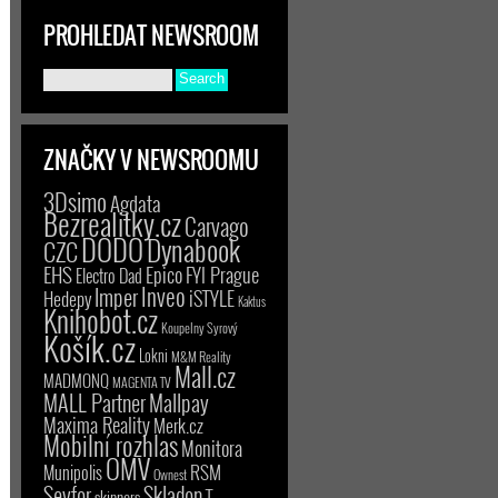
PROHLEDAT NEWSROOM
ZNAČKY V NEWSROOMU
3Dsimo
Agdata
Bezrealitky.cz
Carvago
DODO
Dynabook
CZC
EHS
Epico
FYI Prague
Electro Dad
Inveo
Imper
iSTYLE
Hedepy
Kaktus
Knihobot.cz
Koupelny Syrový
Košík.cz
Lokni
M&M Reality
Mall.cz
MADMONQ
MAGENTA TV
MALL Partner
Mallpay
Maxima Reality
Merk.cz
Mobilní rozhlas
Monitora
OMV
RSM
Munipolis
Ownest
Seyfor
Skladon
T-
skinners