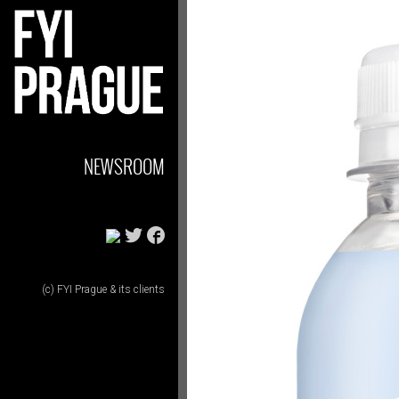
NEWSROOM
(c) FYI Prague & its clients