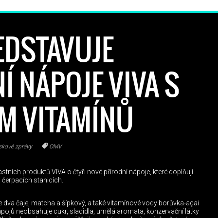
EDSTAVUJE
Í NÁPOJE VIVA S
M VITAMÍNŮ
skové zprávy
OMV
stních produktů VIVA o čtyři nové přírodní nápoje, které doplňují
 čerpacích stanicích.
 dva čaje, matcha a šípkový, a také vitamínové vody borůvka-açai
ápojů neobsahuje cukr, sladidla, umělá aromata, konzervační látky