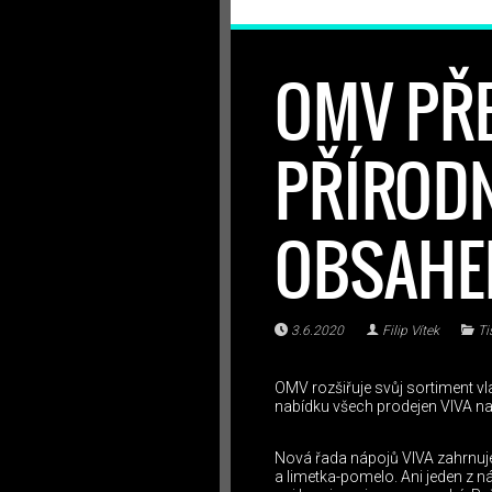
OMV PŘ
PŘÍRODN
OBSAHE
3.6.2020
Filip Vítek
Ti
OMV rozšiřuje svůj sortiment vla
nabídku všech prodejen VIVA na
Nová řada nápojů VIVA zahrnuje
a limetka-pomelo. Ani jeden z n