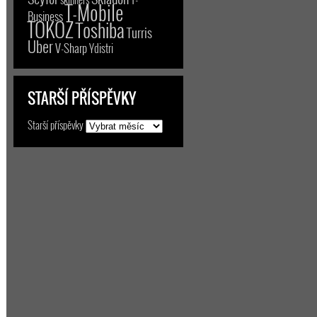
T-Mobile
Business
TOKOZ
Toshiba
Turris
Uber
V-Sharp
Ydistri
STARŠÍ PŘÍSPĚVKY
Starší příspěvky