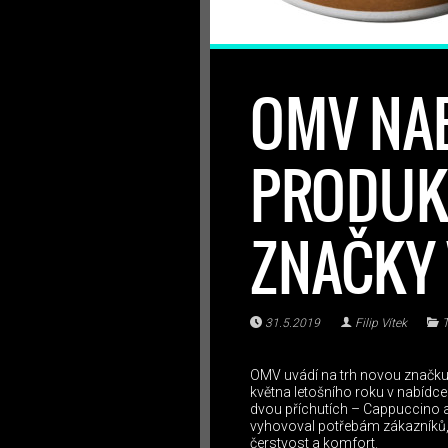
OMV NAB
PRODUKT
ZNAČKY 
31.5.2019
Filip Vítek
T
OMV uvádí na trh novou značku 
května letošního roku v nabídc
dvou příchutích – Cappuccino a 
vyhovoval potřebám zákazníků, k
čerstvost a komfort.