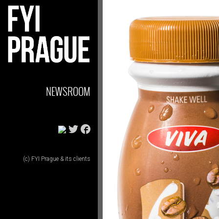
NEWSROOM
(c) FYI Prague & its clients