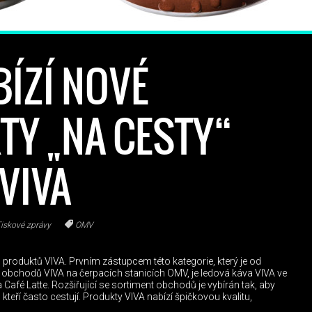
ÍZÍ NOVÉ
Y „NA CESTY“
VIVA
iskové zprávy
OMV
produktů VIVA. Prvním zástupcem této kategorie, který je od
e obchodů VIVA na čerpacích stanicích OMV, je ledová káva VIVA ve
Café Latte. Rozšiřující se sortiment obchodů je vybírán tak, aby
teří často cestují. Produkty VIVA nabízí špičkovou kvalitu,