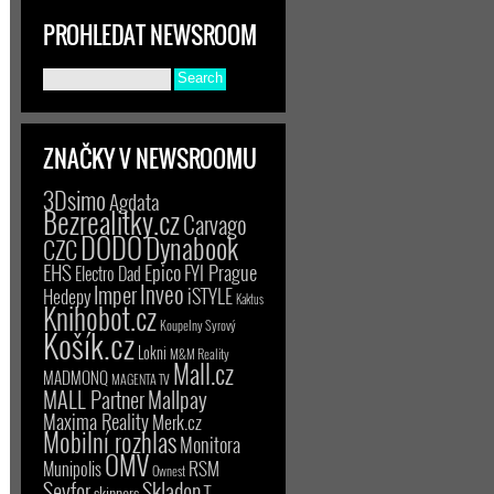
PROHLEDAT NEWSROOM
ZNAČKY V NEWSROOMU
3Dsimo
Agdata
Bezrealitky.cz
Carvago
DODO
Dynabook
CZC
EHS
Epico
FYI Prague
Electro Dad
Inveo
Imper
iSTYLE
Hedepy
Kaktus
Knihobot.cz
Koupelny Syrový
Košík.cz
Lokni
M&M Reality
Mall.cz
MADMONQ
MAGENTA TV
MALL Partner
Mallpay
Maxima Reality
Merk.cz
Mobilní rozhlas
Monitora
OMV
RSM
Munipolis
Ownest
Seyfor
Skladon
T-
skinners