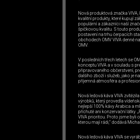
Nová produktová značka VIVA, k
kvalitní produkty, které kupují 
populární a zákazníci naší znač
špičkovou kvalitu. S touto pro
postavení na trhu čerpacích sta
obchodech OMV VIVA denně naku
OMV.
V posledních třech letech se O
konceptu VIVA a v souladu s pr
připravovaného občerstvení, pr
dalšího zboží i služeb, jako je
příjemná atmosféra a profesion
Nová ledová káva VIVA zvítězil
výrobků, který provedla vídeňs
nejlepší 100% kávy Arabica a m
příchutě ani konzervační látky. 
VIVA prioritou. Proto jsme byli 
kterou mají rádi,“ dodává Micha
Nová ledová káva VIVA se vyráb