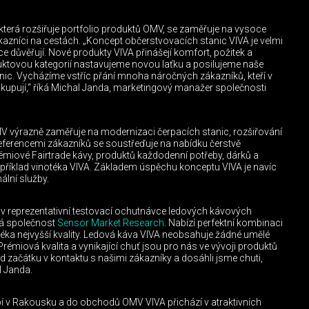
terá rozšiřuje portfolio produktů OMV, se zaměřuje na vysoce
zákazníci na cestách. „Koncept občerstvovacích stanic VIVA je velmi
ce důvěřují. Nové produkty VIVA přinášejí komfort, požitek a
duktovou kategorií nastavujeme novou laťku a posilujeme naše
nic. Vycházíme vstříc přání mnoha náročných zákazníků, kteří v
pují,“ říká Michal Janda, marketingový manažer společnosti
MV výrazně zaměřuje na modernizaci čerpacích stanic, rozšiřování
eferencemi zákazníků se soustřeďuje na nabídku čerstvě
émiové Fairtrade kávy, produktů každodenní potřeby, dárků a
 například vinotéka VIVA. Základem úspěchu konceptu VIVA je navíc
ální služby.
a v reprezentativní testovací ochutnávce ledových kávových
ká společnost
Sensor Market Research
. Nabízí perfektní kombinaci
léka nejvyšší kvality. Ledová káva VIVA neobsahuje žádné umělé
„Prémiová kvalita a vynikající chuť jsou pro nás ve vývoji produktů
od začátku v kontaktu s našimi zákazníky a dosáhli jsme chuti,
l Janda.
í v Rakousku a do obchodů OMV VIVA přichází v atraktivních