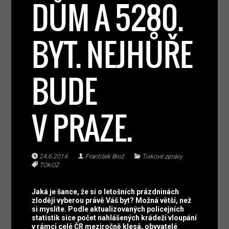
DŮM A 5280.
BYT. NEJHŮŘE
BUDE
V PRAZE.
24.6.2014
František Brož
Tiskové zprávy
TOKOZ
Jaká je šance, že si o letošních prázdninách
zloději vyberou právě Váš byt? Možná větší, než
si myslíte. Podle aktualizovaných policejních
statistik sice počet nahlášených krádeží vloupání
v rámci celé ČR meziročně klesá, obyvatelé