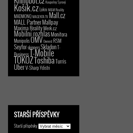
Knihobot.cz
Koupelny Syrový
Košík.cz
Lokni
M&M Reality
Mall.cz
MADMONQ
MAGENTA TV
MALL Partner
Mallpay
Maxima Reality
Merk.cz
Mobilní rozhlas
Monitora
OMV
RSM
Munipolis
Ownest
Seyfor
Skladon
T-
skinners
T-Mobile
Business
TOKOZ
Toshiba
Turris
Uber
V-Sharp
Ydistri
STARŠÍ PŘÍSPĚVKY
Starší příspěvky