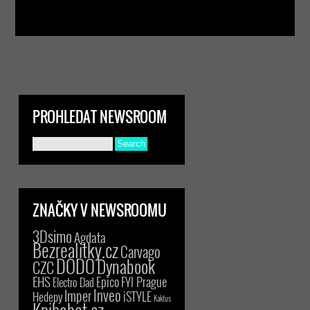
PROHLEDAT NEWSROOM
ZNAČKY V NEWSROOMU
3Dsimo
Agdata
Bezrealitky.cz
Carvago
DODO
Dynabook
CZC
EHS
Epico
FYI Prague
Electro Dad
Inveo
Imper
iSTYLE
Hedepy
Kaktus