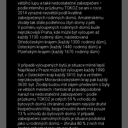
většího lupu a také nedostatečné zabezpečení –
podle interního průzkumu TOKOZ se ani v roce
2014 výrazně nezvětšil podíl kvalitně
zabezpečených rodinných domů. Amatérskému
zloději tak stále podlehnou čtyři domy z pěti.
V poměru vyloupených rodinných domů bude
nejrizikovější Praha, kde může být vyloupen až
každý 1130. rodinný dům, následovaná
Středočeským krajem (každý 1300. rodinný dům),
Ústeckým krajem (každý 1440. rodinný dům) a
Plzeňským krajem (každý 1670. rodinný dům).
V případě vyloupených bytů je situace mírně lepší.
Například v Praze může být vyloupen každý 1990.
byt, v Ústeckém kraji každý 3410. byt a ve třetím
nejrizikovějším Moravskoslezském kraji pak každý
3630. byt. Zloději budou mít zájem především o byty
ve větších městech. I tentokrát pravděpodobně
narazí na nedostatečné zabezpečení – podle
průzkumu TOKOZ je celých 59 % vchodů do
bytových domů chráněno zámkem nejvýše druhé
bezpečnostní třídy, bezpečnostní dveře má pouze
13 % vchodů do bytových domů. V případě
zabezpečení samotných bytů je situace podobná
jako u rodinných domů – zhruba 80 % z nich má