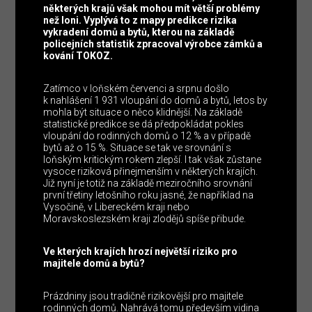
některých krajů však mohou mít větší problémy
než loni. Vyplývá to z mapy predikce rizika
vykradení domů a bytů, kterou na základě
policejních statistik zpracoval výrobce zámků a
kování TOKOZ.
Zatímco v loňském červenci a srpnu došlo
k nahlášení 1 931 vloupání do domů a bytů, letos by
mohla být situace o něco klidnější. Na základě
statistické predikce se dá předpokládat pokles
vloupání do rodinných domů o 12 % a v případě
bytů až o 15 %. Situace se tak ve srovnání s
loňským kritickým rokem zlepší. I tak však zůstane
vysoce riziková přinejmenším v některých krajích.
Již nyní je totiž na základě meziročního srovnání
první třetiny letošního roku jasné, že například na
Vysočině, v Libereckém kraji nebo
Moravskoslezském kraji zlodějů spíše přibude.
Ve kterých krajích hrozí největší riziko pro
majitele domů a bytů?
Prázdniny jsou tradičně rizikovější pro majitele
rodinných domů. Nahrává tomu především vidina