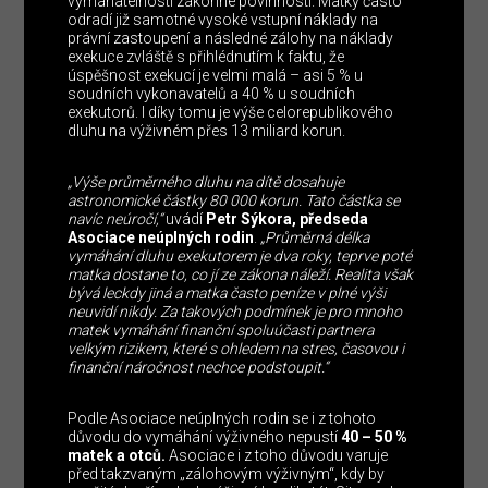
vymahatelností zákonné povinnosti. Matky často
odradí již samotné vysoké vstupní náklady na
právní zastoupení a následné zálohy na náklady
exekuce zvláště s přihlédnutím k faktu, že
úspěšnost exekucí je velmi malá – asi 5 % u
soudních vykonavatelů a 40 % u soudních
exekutorů. I díky tomu je výše celorepublikového
dluhu na výživném přes 13 miliard korun.
„Výše průměrného dluhu na dítě dosahuje
astronomické částky 80 000 korun. Tato částka se
navíc neúročí,“
uvádí
Petr Sýkora, předseda
Asociace neúplných rodin
.
„Průměrná délka
vymáhání dluhu exekutorem je dva roky, teprve poté
matka dostane to, co jí ze zákona náleží. Realita však
bývá leckdy jiná a matka často peníze v plné výši
neuvidí nikdy. Za takových podmínek je pro mnoho
matek vymáhání finanční spoluúčasti partnera
velkým rizikem, které s ohledem na stres, časovou i
finanční náročnost nechce podstoupit.“
Podle Asociace neúplných rodin se i z tohoto
důvodu do vymáhání výživného nepustí
40 – 50 %
matek a otců.
Asociace i z toho důvodu varuje
před takzvaným „zálohovým výživným“, kdy by