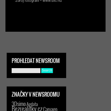
Zdroj fotografií – www.sxc.hu
PROHLEDAT NEWSROOM
ZNAČKY V NEWSROOMU
3Dsimo
Agdata
Bezrealitky.cz
Carvago