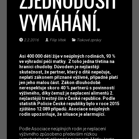
ZJEDNODUŠIT
VYMÁHÁNÍ.
2.2.2016
Filip Vítek
Tiskové zprávy
Asi 400 000 dětí žije v neúplných rodinách, 93 %
ve výhradní péči matky. Z toho jedna třetina na
hranici chudoby. Důvodem je nejčastěji
skutečnost, že partner, který o dítě nepečuje,
neplatí zákonem přiznané výživné, případně platí
jen jeho malou část. Zákon dlouhodobě
nerespektuje skoro 40 % partnerů s povinností
výživného, díky čemuž je neplacení alimentů 2.
nejčastější trestný čin v České republice. Podle
statistik Policie České republiky bylo v roce 2015
zjištěno 12 089 případů. Asociace neúplných
rodin upozorňuje, že situace je alarmující.
Podle Asociace neúplných rodin je neplacení
výživného způsobeno především nízkou