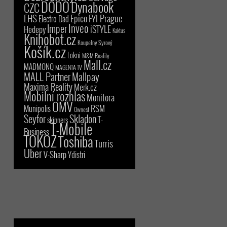
DODO
Dynabook
CZC
EHS
Epico
FYI Prague
Electro Dad
Inveo
Imper
iSTYLE
Hedepy
Kaktus
Knihobot.cz
Koupelny Syrový
Košík.cz
Lokni
M&M Reality
Mall.cz
MADMONQ
MAGENTA TV
MALL Partner
Mallpay
Maxima Reality
Merk.cz
Mobilní rozhlas
Monitora
OMV
RSM
Munipolis
Ownest
Seyfor
Skladon
T-
skinners
T-Mobile
Business
TOKOZ
Toshiba
Turris
Uber
V-Sharp
Ydistri