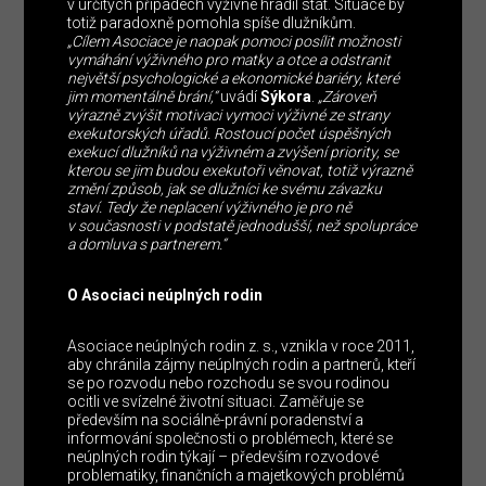
v určitých případech výživné hradil stát. Situace by
totiž paradoxně pomohla spíše dlužníkům.
„Cílem Asociace je naopak pomoci posílit možnosti
vymáhání výživného pro matky a otce a odstranit
největší psychologické a ekonomické bariéry, které
jim momentálně brání,“
uvádí
Sýkora
.
„Zároveň
výrazně zvýšit motivaci vymoci výživné ze strany
exekutorských úřadů. Rostoucí počet úspěšných
exekucí dlužníků na výživném a zvýšení priority, se
kterou se jim budou exekutoři věnovat, totiž výrazně
změní způsob, jak se dlužníci ke svému závazku
staví. Tedy že neplacení výživného je pro ně
v současnosti v podstatě jednodušší, než spolupráce
a domluva s partnerem.“
O Asociaci neúplných rodin
Asociace neúplných rodin z. s., vznikla v roce 2011,
aby chránila zájmy neúplných rodin a partnerů, kteří
se po rozvodu nebo rozchodu se svou rodinou
ocitli ve svízelné životní situaci. Zaměřuje se
především na sociálně-právní poradenství a
informování společnosti o problémech, které se
neúplných rodin týkají – především rozvodové
problematiky, finančních a majetkových problémů