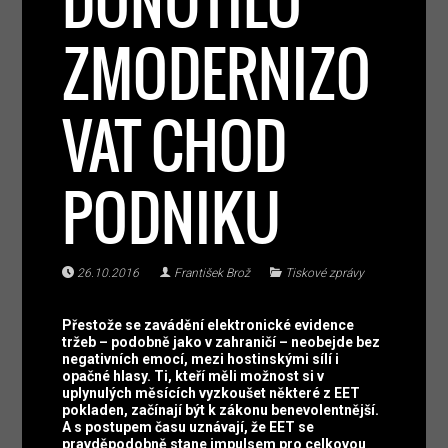
DONUTILO
ZMODERNIZO
VAT CHOD
PODNIKU
26.10.2016
František Brož
Tiskové zprávy
Přestože se zavádění elektronické evidence
tržeb – podobně jako v zahraničí – neobejde bez
negativních emocí, mezi hostinskými sílí i
opačné hlasy. Ti, kteří měli možnost si v
uplynulých měsících vyzkoušet některé z EET
pokladen, začínají být k zákonu benevolentnější.
A s postupem času uznávají, že EET se
pravděpodobně stane impulsem pro celkovou