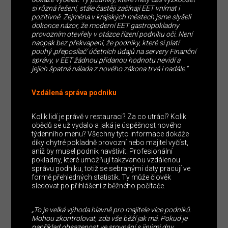
si různá řešení, stále častěji začínají EET vnímat i
pozitivně. Zejména v krajských městech jsme slyšeli
dokonce názor, že moderní EET gastropokladny
provozním otevřely v otázce řízení podniku oči. Není
naopak bez překvapení, že podniky, které si platí
pouhý ‚přeposílač‘ účetních údajů na servery Finanční
správy, v EET žádnou přidanou hodnotu nevidí a
jejich špatná nálada z nového zákona trvá i nadále.“
Vzdálená správa podniku
Kolik lidí je právě v restauraci? Za co utrácí? Kolik
obědů se už vydalo a jaká je úspěšnost nového
týdenního menu? Všechny tyto informace dokáže
díky chytré pokladně provozní nebo majitel vyčíst,
aniž by musel podnik navštívit. Profesionální
pokladny, které umožňují takzvanou vzdálenou
správu podniku, totiž se sebranými daty pracují ve
formě přehledných statistik. Ty může člověk
sledovat po přihlášení z běžného počítače.
„To je velká výhoda hlavně pro majitele více podniků.
Mohou zkontrolovat, zda vše běží jak má. Pokud je
například obsazenost ve srovnání s jinými dny