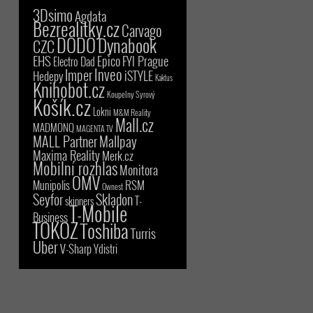
3Dsimo
Agdata
Bezrealitky.cz
Carvago
DODO
Dynabook
CZC
EHS
Epico
FYI Prague
Electro Dad
Inveo
Imper
iSTYLE
Hedepy
Kaktus
Knihobot.cz
Koupelny Syrový
Košík.cz
Lokni
M&M Reality
Mall.cz
MADMONQ
MAGENTA TV
MALL Partner
Mallpay
Maxima Reality
Merk.cz
Mobilní rozhlas
Monitora
OMV
RSM
Munipolis
Ownest
Seyfor
Skladon
T-
skinners
T-Mobile
Business
TOKOZ
Toshiba
Turris
Uber
V-Sharp
Ydistri