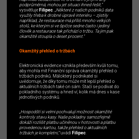
podprůměrná, mohou jet situaci ihned řešit,“
vysvětluje
Filipec
.
„Některé z našich podniků data
využily třeba k drobné úpravě interiéru – zjistily
například, že restaurace má příliš mnoho velkých
stolů, ke kterým si ve špičce sedne často i jediný
člověk a restaurace tak přichází o tržbu. Ta jim pak
okamžitě stoupla o deset procent.“
Okamžitý přehled o tržbách
Elektronická evidence vznikla především kvůli tomu,
aby mohla mít Finanční správa okamžitý přehled o
tržbách podniků. Málokterý podnikatel si
uvědomuje, že díky tomu může mít lepší přehled o
aktuálních tržbách také on sám. Stačí se podívat do
pokladního systému a hned ví, kolik má dnes v kase
jednotlivých podniků.
„Hospodští si velmi pochvalují možnost okamžité
kontroly stavu kasy. Naše pokladny samozřejmě
dokáží rozlišit platbu učiněnou v hotovosti a platbu
provedenou kartou, takže přehled o aktuálních
tržbách je kompletní,“
uvádí
Filipec
.