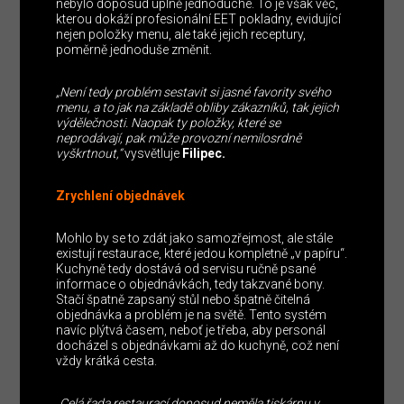
nebylo doposud úplně jednoduché. To je však věc,
kterou dokáží profesionální EET pokladny, evidující
nejen položky menu, ale také jejich receptury,
poměrně jednoduše změnit.
„Není tedy problém sestavit si jasné favority svého
menu, a to jak na základě obliby zákazníků, tak jejich
výdělečnosti. Naopak ty položky, které se
neprodávají, pak může provozní nemilosrdně
vyškrtnout,“
vysvětluje
Filipec.
Zrychlení objednávek
Mohlo by se to zdát jako samozřejmost, ale stále
existují restaurace, které jedou kompletně „v papíru“.
Kuchyně tedy dostává od servisu ručně psané
informace o objednávkách, tedy takzvané bony.
Stačí špatně zapsaný stůl nebo špatně čitelná
objednávka a problém je na světě. Tento systém
navíc plýtvá časem, neboť je třeba, aby personál
docházel s objednávkami až do kuchyně, což není
vždy krátká cesta.
„Celá řada restaurací doposud neměla tiskárnu v