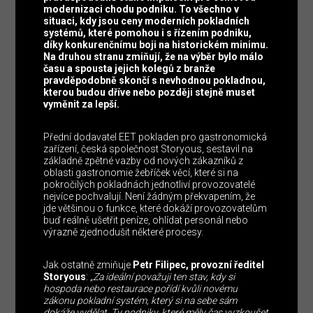
modernizaci chodu podniku. To všechno v
situaci, kdy jsou ceny moderních pokladních
systémů, které pomohou i s řízením podniku,
díky konkurenčnímu boji na historickém minimu.
Na druhou stranu zmiňují, že na výběr bylo málo
času a spousta jejich kolegů z branže
pravděpodobně skončí s nevhodnou pokladnou,
kterou budou dříve nebo později stejně muset
vyměnit za lepší.
Přední dodavatel EET pokladen pro gastronomická
zařízení, česká společnost Storyous, sestavil na
základně zpětné vazby od nových zákazníků z
oblasti gastronomie žebříček věcí, které si na
pokročilých pokladnách jednotliví provozovatelé
nejvíce pochvalují. Není žádným překvapením, že
jde většinou o funkce, které dokáží provozovatelům
buď reálně ušetřit peníze, ohlídat personál nebo
výrazně zjednodušit některé procesy.
Jak ostatně zmiňuje
Petr Filipec, provozní ředitel
Storyous
:
„Za ideální považuji ten stav, kdy si
hospoda nebo restaurace pořídí kvůli novému
zákonu pokladní systém, který si na sebe sám
dokáže vydělat. Ty podniky, které měly čas vyzkoušet