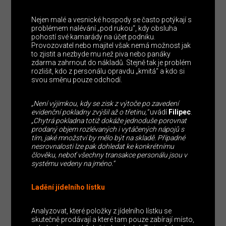
Nejen malé a vesnické hospody se často potýkají s
problémem nalévání „pod rukou“, kdy obsluha
pohostí své kamarády na účet podniku.
Provozovatel nebo majitel však nemá možnost jak
to zjistit a nezbyde mu než piva nebo panáky
zdarma zahrnout do nákladů. Stejně tak je problém
rozlišit, kdo z personálu opravdu „kmitá“ a kdo si
svou směnu pouze odchodí.
„Není výjimkou, kdy se zisk z výtoče po zavedení
evidenční pokladny zvýšil až o třetinu,“
uvádí
Filipec
.
„Chytrá pokladna totiž dokáže jednoduše porovnat
prodaný objem rozlévaných i vytáčených nápojů s
tím, jaké množství by mělo být na skladě. Případné
nesrovnalosti lze pak dohledat ke konkrétnímu
člověku, neboť všechny transakce personálu jsou v
systému vedeny na jméno.“
Ladění jídelního lístku
Analyzovat, které položky z jídelního lístku se
skutečně prodávají a které tam pouze zabírají místo,