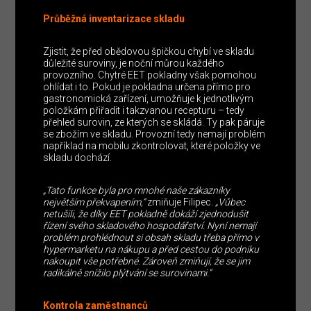
Průběžná inventarizace skladu
Zjistit, že před obědovou špičkou chybí ve skladu
důležité suroviny, je noční můrou každého
provozního. Chytré EET pokladny však pomohou
ohlídat i to. Pokud je pokladna určena přímo pro
gastronomická zařízení, umožňuje k jednotlivým
položkám přiřadit i takzvanou recepturu – tedy
přehled surovin, ze kterých se skládá. Ty pak páruje
se zbožím ve skladu. Provozní tedy nemají problém
například na mobilu zkontrolovat, které položky ve
skladu dochází.
„Tato funkce byla pro mnohé naše zákazníky
největším překvapením,“
zmiňuje Filipec.
„Vůbec
netušili, že díky EET pokladně dokáží zjednodušit
řízení svého skladového hospodářství. Nyní nemají
problém prohlédnout si obsah skladu třeba přímo v
hypermarketu na nákupu a před cestou do podniku
nakoupit vše potřebné. Zároveň zmiňují, že se jim
radikálně snížilo plýtvání se surovinami.“
Kontrola zaměstnanců