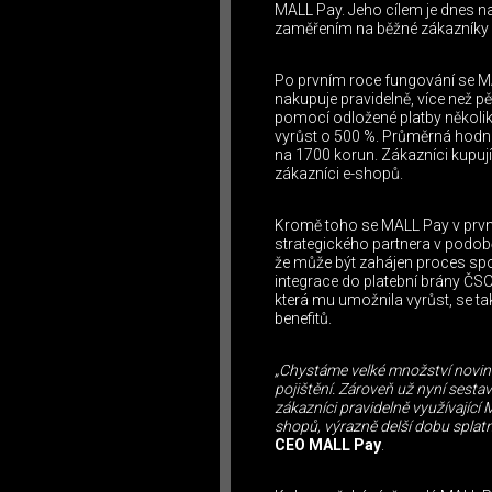
MALL Pay. Jeho cílem je dnes na
zaměřením na běžné zákazníky
Po prvním roce fungování se MA
nakupuje pravidelně, více než pět
pomocí odložené platby několik
vyrůst o 500 %. Průměrná hodno
na 1700 korun. Zákazníci kupují
zákazníci e-shopů.
Kromě toho se MALL Pay v prvn
strategického partnera v podob
že může být zahájen proces sp
integrace do platební brány ČS
která mu umožnila vyrůst, se ta
benefitů.
„Chystáme velké množství novine
pojištění. Zároveň už nyní sest
zákazníci pravidelně využívající
shopů, výrazně delší dobu splat
CEO MALL Pay
.