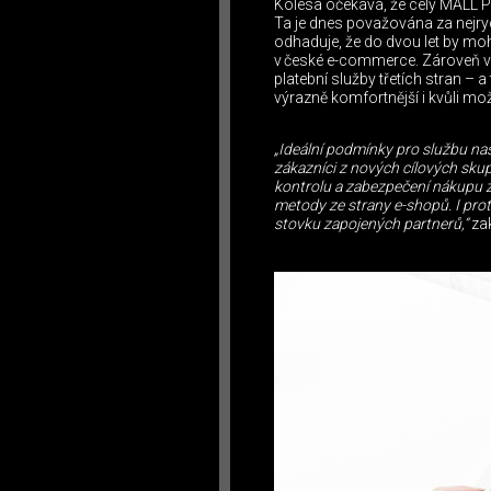
Kolesa očekává, že celý MALL P
Ta je dnes považována za nejr
odhaduje, že do dvou let by mo
v české e-commerce. Zároveň v
platební služby třetích stran – 
výrazně komfortnější i kvůli mo
„Ideální podmínky pro službu naše
zákazníci z nových cílových skup
kontrolu a zabezpečení nákupu z
metody ze strany e-shopů. I proto
stovku zapojených partnerů,“
za