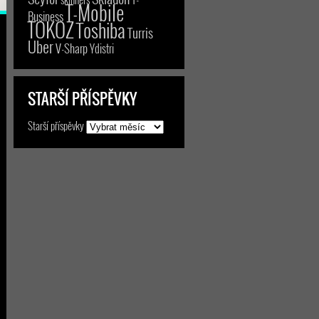
T-Mobile
Business
TOKOZ
Toshiba
Turris
Uber
V-Sharp
Ydistri
STARŠÍ PŘÍSPĚVKY
Starší příspěvky