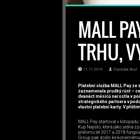
MALL PA
TRHU, V
11.11.2019
František Brož
Platební služba MALL Pay ze s
zaznamenala prudký růst – cel
dvanáct měsíců narostla v poč
strategického partnera v podo
vlastní platební karty. V příšt
MALL Pay startoval v listopadu 
Kup Najisto, která jako jedna 
přelomu let 2017 a 2018 fungo
Group pak došlo ke konečnému r