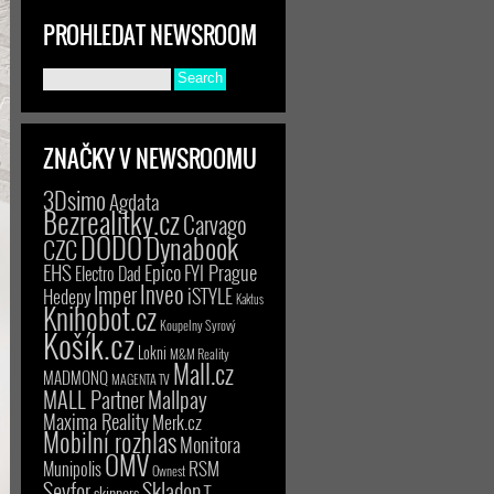
PROHLEDAT NEWSROOM
ZNAČKY V NEWSROOMU
3Dsimo
Agdata
Bezrealitky.cz
Carvago
DODO
Dynabook
CZC
EHS
Epico
FYI Prague
Electro Dad
Inveo
Imper
iSTYLE
Hedepy
Kaktus
Knihobot.cz
Koupelny Syrový
Košík.cz
Lokni
M&M Reality
Mall.cz
MADMONQ
MAGENTA TV
MALL Partner
Mallpay
Maxima Reality
Merk.cz
Mobilní rozhlas
Monitora
OMV
RSM
Munipolis
Ownest
Seyfor
Skladon
T-
skinners