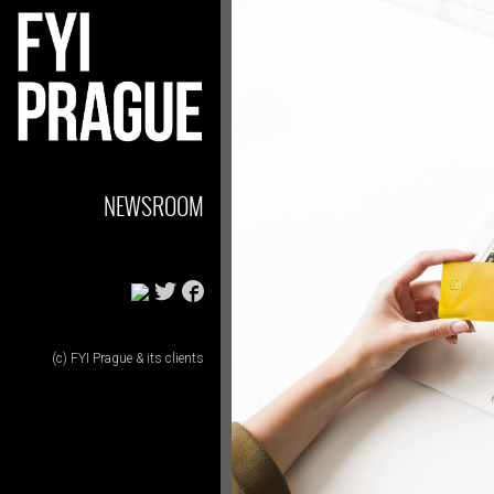
NEWSROOM
(c) FYI Prague & its clients