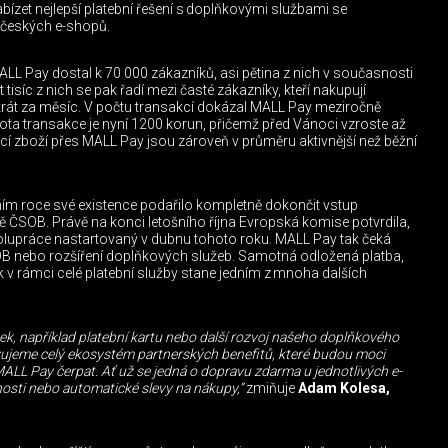
bízet nejlepší platební řešení s doplňkovými službami se
 českých e-shopů.
LL Pay dostal k 70 000 zákazníků, asi pětina z nich v současnosti
 tisíc z nich se pak řadí mezi časté zákazníky, kteří nakupují
rát za měsíc. V počtu transakcí dokázal MALL Pay meziročně
ta transakce je nyní 1200 korun, přičemž před Vánoci vzroste až
cí zboží přes MALL Pay jsou zároveň v průměru aktivnější než běžní
ím roce své existence podařilo kompletně dokončit vstup
ě ČSOB. Právě na konci letošního října Evropská komise potvrdila,
olupráce nastartovaný v dubnu tohoto roku. MALL Pay tak čeká
OB nebo rozšíření doplňkových služeb. Samotná odložená platba,
k v rámci celé platební služby stane jedním z mnoha dalších
k, například platební kartu nebo další rozvoj našeho doplňkového
avujeme celý ekosystém partnerských benefitů, které budou moci
 MALL Pay čerpat. Ať už se jedná o dopravu zdarma u jednotlivých e-
nosti nebo automatické slevy na nákupy,“
zmiňuje
Adam Kolesa,