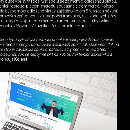
ay bude v příštím roce růst spolu se zájmem o odloženou platbu.
ychleji rostoucí platební metodu současné e-commerce. Kolesa
hla být pomocí odložené platby zajištěno kolem 5 % všech nákupů
ýrazným způsobem vzroste počet transakcí, realizovaných přes
a to i díky rozvoji m-commerce, v rámci které jsou platby online
žnosti ověřování zákazníka přes biometrické údaje.
ho typu vytváří jak rostoucí počet lidí nakupujících zboží online,
in, nebo změny v doručování a platbách zboží, tak stále větší tlak na
e strany zákazníka spolu s rostoucím zájmem o nové platební
 se příští rok se nebojíme cílit na 100 000 aktivních zákazníků a
končuje
Kolesa
.