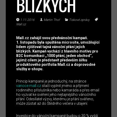
BLÍZKÝCH
1.11.2016
Martin Thoř
Tiskové zprávy
Mall.cz
Mall.cz zahájil svou předvánoční kampaň.
1. listopadu byla spuštěna microsite, umožňující
lidem zjišťovat tajná vánoční přání jejich
blízkých. Kampaň vychází z hlavního motivu pro
B2C komunikaci „1000 přání, jeden obchod“,
jejímž cílem je představit především šířku
produktového portfolia Mall.cz a doprovodné
služby e-shopu.
Princip kampaně je jednoduchý, na stránce
vanoce.mall.cz
stačí vyplnit jméno a příjmení
rodinného příslušníka nebo kamaráda a přes email
ho vyzvat ke svěření jeho nejtajnějšího vánočního
přání. Odesílatel výzvy, kterému je přání svěřeno,
může zůstat až do Štědrého večera v utajení.
Investice do vánoční kampaně budou o 30 % vyšší