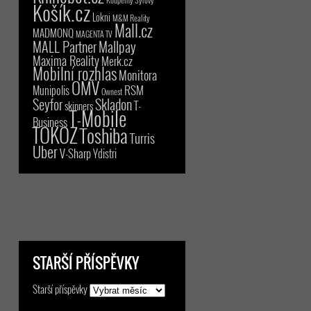
Košík.cz
Lokni
M&M Reality
Mall.cz
MADMONQ
MAGENTA TV
MALL Partner
Mallpay
Maxima Reality
Merk.cz
Mobilní rozhlas
Monitora
OMV
RSM
Munipolis
Ownest
Seyfor
Skladon
T-
skinners
T-Mobile
Business
TOKOZ
Toshiba
Turris
Uber
V-Sharp
Ydistri
STARŠÍ PŘÍSPĚVKY
Starší příspěvky