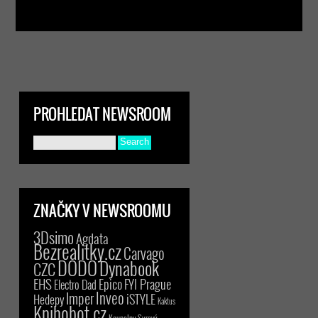
PROHLEDAT NEWSROOM
ZNAČKY V NEWSROOMU
3Dsimo
Agdata
Bezrealitky.cz
Carvago
DODO
Dynabook
CZC
EHS
Epico
FYI Prague
Electro Dad
Inveo
Imper
iSTYLE
Hedepy
Kaktus
Knihobot.cz
Koupelny Syrový