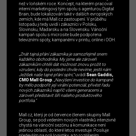
než v loňském roce. Koncept, na kterém pracoval
interní marketingový tým spolu s agenturou Digital
Brain, bude lokalizován také v dalších evropských
zemích, kde má Mall.cz zastoupení. V průběhu
listopadu ji tedy uvidí i zákazníci v Polsku,
Slovinsku, Maďarsku a na Slovensku. Vánoční
kampaň spolu s microsite bude podpořena
televizními spoty, kampaněmi v printu, online i OOH.
„Znát tajná přání zákazníka je samozřejmě snem
každého obchodníka. My jsme ale zároveň
zákazníkům chtěli dát možnost znovu prožít to
vzrušení, kdy do poslední chvíle nevíme, jestli nám
Ježíšek naše tajné přání splní,“
uvádí
Sean Gaddis,
CMO Mall Group
. „Navýšení investice do kampaně
by mělo podpořit její virální potenciál, přivést řadu
nových zákazníků napříč všemi generacemi a
zároveň představit šíři našeho produktového
portfolia.“
Mall.cz, který je od července členem skupiny Mall
Group, se pod vedením nových vlastníků intenzivně
chystá na vánoční sezónu a komunikace není
jedinou oblastí, do které letos investuje. Posiluje
především na poli logistiky, a to rozšířením