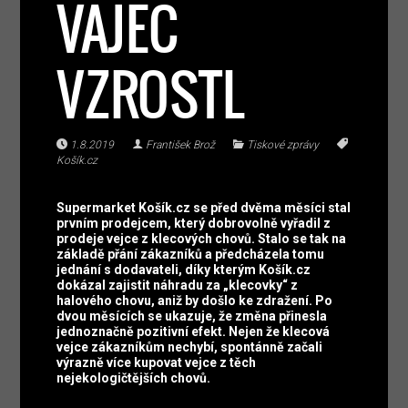
VAJEC
VZROSTL
1.8.2019
František Brož
Tiskové zprávy
Košík.cz
Supermarket Košík.cz se před dvěma měsíci stal
prvním prodejcem, který dobrovolně vyřadil z
prodeje vejce z klecových chovů. Stalo se tak na
základě přání zákazníků a předcházela tomu
jednání s dodavateli, díky kterým Košík.cz
dokázal zajistit náhradu za „klecovky“ z
halového chovu, aniž by došlo ke zdražení. Po
dvou měsících se ukazuje, že změna přinesla
jednoznačně pozitivní efekt. Nejen že klecová
vejce zákazníkům nechybí, spontánně začali
výrazně více kupovat vejce z těch
nejekologičtějších chovů.