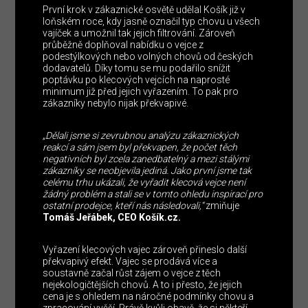
První krok v zákaznické osvětě udělal Košík již v
loňském roce, kdy jasně označil typ chovu u všech
vajíček a umožnil tak jejich filtrování. Zároveň
průběžně doplňoval nabídku o vejce z
podestýlkových nebo volných chovů od českých
dodavatelů. Díky tomu se mu podařilo snížit
poptávku po klecových vejcích na naprosté
minimum již před jejich vyřazením. To pak pro
zákazníky nebylo nijak překvapivé.
„Dělali jsme si zevrubnou analýzu zákaznických
reakcí a sám jsem byl překvapen, že počet těch
negativních byl zcela zanedbatelný a mezi stálými
zákazníky se neobjevila jediná. Jako první jsme tak
celému trhu ukázali, že vyřadit klecová vejce není
žádný problém a stali se v tomto ohledu inspirací pro
ostatní prodejce, kteří nás následovali,“
zmiňuje
Tomáš Jeřábek, CEO Košík.cz.
Vyřazení klecových vajec zároveň přineslo další
překvapivý efekt. Vajec se prodává více a
soustavně začal růst zájem o vejce z těch
nejekologičtějších chovů. A to i přesto, že jejich
cena je s ohledem na náročné podmínky chovu a