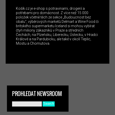
Košík.cz je e-shop s potravinami, drogerií a
potřebami pro domácnost. Z více než 15 000
položek včetně těch ze sekce „Budoucnost bez
obalu“, výběrových marketů Delmart a Wine Food či
britského supermarketu Iceland si mohou vybírat
čtyři miliony zákazníků v Praze a středních
Čechách, na Plzeňsku, Liberecku, Ústecku, v Hradci
Králové a na Pardubicku, ale také v okolí Teplic,
Mostu a Chomutova.
PROHLEDAT NEWSROOM