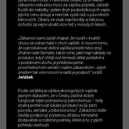
zpracování vyšší. Právě kvůli obavě, že si někteří
zákazníci nebudou moci za vajíčka připlatit, zařadil
Košík do nabídky i jeden druh podestýlkových vajec,
jejichž cenu dotuje a není tak vyšší než u původních
klecových. Obavy se však nepotvrdily a lidé jsou
ochotni za vejce utratit více než v minulých letech.
„Zákazníci sami začali chápat, že rozdíl v kvalitě
chovu se odrazí také v chuti vajíček. A rozumí tomu,
že vyprodukovat dobrá vajíčka prostě něco stojí.
Známe naše farmáře, takže víme, jaké mají náklady na
produkci, když chtějí své řemeslo dělat pořádně a
v podobném duchu je představujeme
prostřednictvím seriálů i našim zákazníkům. Jejich
snažení tak více rozumí a radši je podpoří,“
uvádí
Jeřábek
.
Podle Jeřábka je obliba ekologických vajíček
jasným důkazem, že v Česku začíná dobře
fungovat nejen potravinový patriotismus – tedy
snaha preferovat lokální produkci kvůli zemi
původu, ale také „volba korunou“. Zákazníci stále
častěji podporují zvýšenou útratou řemeslné
dodavatele a rodinné podniky, které si to z jejich
pohledu zaslouží.