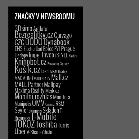
ZNAČKY V NEWSROOMU
3Dsimo
Agdata
Bezrealitky.cz
Carvago
DODO
Dynabook
CZC
EHS
Epico
FYI Prague
Electro Dad
Inveo
Imper
iSTYLE
Hedepy
Kaktus
Knihobot.cz
Koupelny Syrový
Košík.cz
Lokni
M&M Reality
Mall.cz
MADMONQ
MAGENTA TV
MALL Partner
Mallpay
Maxima Reality
Merk.cz
Mobilní rozhlas
Monitora
OMV
RSM
Munipolis
Ownest
Seyfor
Skladon
T-
skinners
T-Mobile
Business
TOKOZ
Toshiba
Turris
Uber
V-Sharp
Ydistri