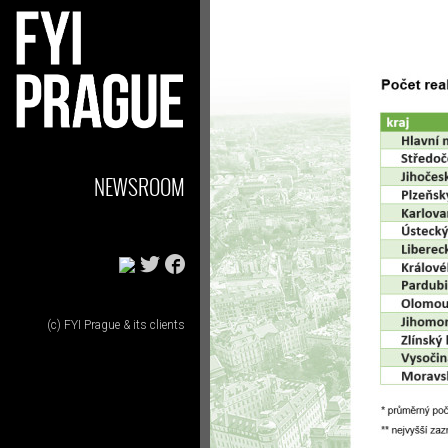
NEWSROOM
(c) FYI Prague & its clients