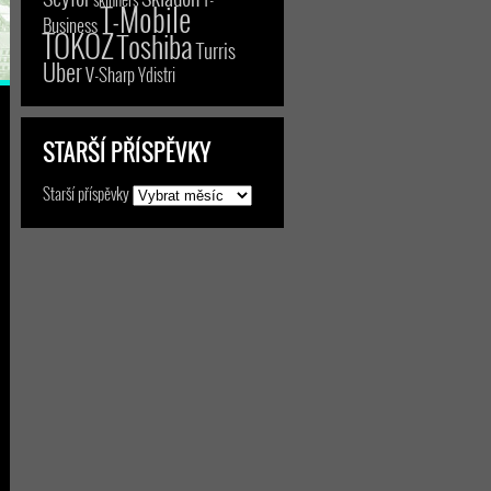
T-Mobile
Business
TOKOZ
Toshiba
Turris
Uber
V-Sharp
Ydistri
STARŠÍ PŘÍSPĚVKY
Starší příspěvky