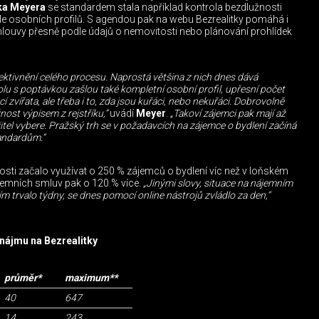
ka Meyera
se standardem stala například kontrola bezdlužnosti
dle osobních profilů. S agendou pak na webu Bezrealitky pomáhá i
ouvy přesně podle údajů o nemovitosti nebo plánování prohlídek
efektivnění celého procesu. Naprostá většina z nich dnes dává
lu s poptávkou zašlou také kompletní osobní profil, upřesní počet
í zvířata, ale třeba i to, zda jsou kuřáci, nebo nekuřáci. Dobrovolně
ost výpisem z rejstříku,“
uvádí
Meyer
.
„Takoví zájemci pak mají až
ajitel vybere. Pražský trh se v požadavcích na zájemce o bydlení začíná
andardům.“
ti začalo využívat o 250 % zájemců o bydlení víc než v loňském
jemních smluv pak o 120 % více.
„Jinými slovy, situace na nájemním
tím trvalo týdny, se dnes pomocí online nástrojů zvládlo za den,“
onájmu na Bezrealitky
průměr*
maximum**
40
647
14
243