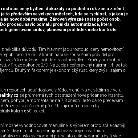
 rostoucí ceny bydlení dokázaly za poslední rok zcela změnit
 je to především ve velkých městech, kde se rychlost, s jakou je
la na novodobá maxima. Zároveň výrazně roste počet osob,
 Do procesu navíc pomalu pronikla automatizace, která
osti generování smluv, plánování prohlídek nebo kontrole
 z několika důvodů. Tím hlavním jsou rostoucí ceny nemovitostí –
é republice o třetinu. V kombinaci se zpřísněním pravidel pro
lidí uzavřelo možnost pořídit si vlastní bydlení. Změny se mohou
i, v Praze dokonce 2/3. Na zcela nepřipravený nájemní trh se tak
zájemců. Druhým faktorem je ekonomický růst, který zvýšil zájem o
ích regionech udají doslova v řádech dnů. Na největším serveru
ealitky.cz
se průměrná rychlost stažení nově přidaného inzerátu,
emcem, pohybuje momentálně na 7,3 dnech. Je to dáno především
 Praze je to průměrně přes 40 zájemců na jeden byt,
bíraly kolem 650 reakcí.
ení možné vyhodnocovat manuálně, s výběrem proto stále častěji
tně i díky nim obliba pronájmů bez zapojení realitních
a loňský rok bylo svépomocí pronajato o 46 % domů a bytů více.