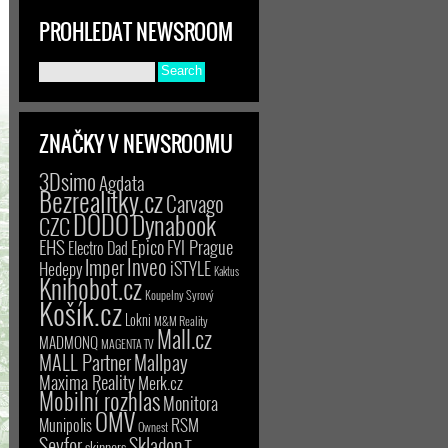
PROHLEDAT NEWSROOM
ZNAČKY V NEWSROOMU
3Dsimo
Agdata
Bezrealitky.cz
Carvago
DODO
Dynabook
CZC
EHS
Epico
FYI Prague
Electro Dad
Inveo
Imper
iSTYLE
Hedepy
Kaktus
Knihobot.cz
Koupelny Syrový
Košík.cz
Lokni
M&M Reality
Mall.cz
MADMONQ
MAGENTA TV
MALL Partner
Mallpay
Maxima Reality
Merk.cz
Mobilní rozhlas
Monitora
OMV
RSM
Munipolis
Ownest
Seyfor
Skladon
T-
skinners