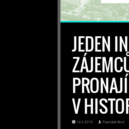
JEDEN IN
ZÁJEMCŮ
PRONAJÍ
V HISTO
13.3.2019
František Brož