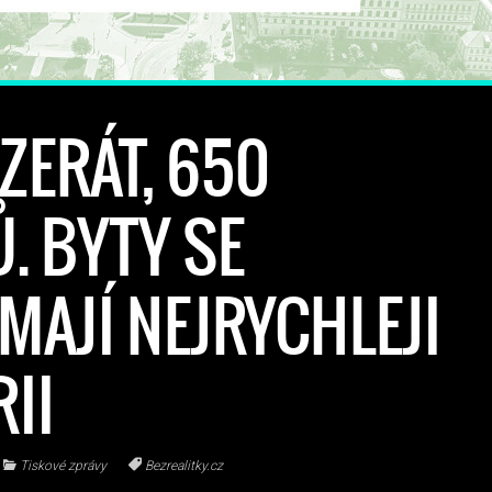
ZERÁT, 650
. BYTY SE
MAJÍ NEJRYCHLEJI
RII
Tiskové zprávy
Bezrealitky.cz