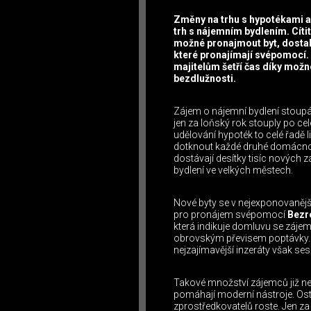
Změny na trhu s hypotékami a
trh s nájemním bydlením. Cítit
možné pronajmout byt, dosta
které pronajímají svépomocí.
majitelům šetří čas díky možn
bezdlužnosti.
Zájem o nájemní bydlení stoupá
jen za loňský rok stouply po cel
udělování hypoték to celé řadě 
dotknout každé druhé domácnost
dostávají desítky tisíc nových 
bydlení ve velkých městech.
Nové byty se v nejexponovanějš
pro pronájem svépomocí
Bezr
která indikuje domluvu se záj
obrovským převisem poptávky. V
nejzajímavější inzeráty však ses
Takové množství zájemců již n
pomáhají moderní nástroje. Osta
zprostředkovatelů roste. Jen z