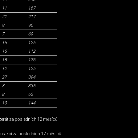
11
167
21
217
9
90
7
69
16
125
15
112
15
176
12
125
27
394
8
335
8
62
10
144
nzerát za posledních 12 měsíců
 reakcí za posledních 12 měsíců