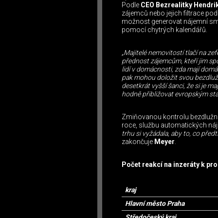
Podle
CEO Bezrealitky Hendri
zájemců nebo jejich filtrace po
možnost generovat nájemní sml
pomocí chytrých kalendářů.
„Majitelé nemovitostí tlačí na z
přednost zájemcům, kteří jim spo
lidí v domácnosti, zda mají domác
pak mohou doložit svou bezdlužn
desetkrát vyšší šanci, že si je m
hodně přibližovat evropským st
Zmiňovanou kontrolu bezdlužnos
roce, službu automatických ná
trhu si vyžádala, aby to, co před
zakončuje
Meyer
.
Počet reakcí na inzeráty k pr
kraj
Hlavní město Praha
Středočeský kraj