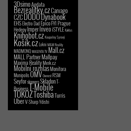
3Dsimo
Agdata
Bezrealitky.cz
Carvago
DODO
Dynabook
CZC
EHS
Epico
FYI Prague
Electro Dad
Inveo
Imper
iSTYLE
Hedepy
Kaktus
Knihobot.cz
Koupelny Syrový
Košík.cz
Lokni
M&M Reality
Mall.cz
MADMONQ
MAGENTA TV
MALL Partner
Mallpay
Maxima Reality
Merk.cz
Mobilní rozhlas
Monitora
OMV
RSM
Munipolis
Ownest
Seyfor
Skladon
T-
skinners
T-Mobile
Business
TOKOZ
Toshiba
Turris
Uber
V-Sharp
Ydistri