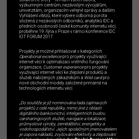
výzkumným centrům, nezávislým vývojářům,
univerzitám, organizacím veřejné správy a dalším.
Vyhlášení vítězů, které vybere odborná porota
složená z nezávislých odborníků, analytiků IDC a
předních osobností české komunity internetu věcí,
proběhne 19. října v Praze v rámci konference IDC
IOT FORUM 2017.
Projekty je možné přihlašovat v kategoriích
Operational excellence
pro projekty využívající
internet věcí k optimalizaci vnitřního fungování
organizace,
Customer experience
pro projekty
využívající internet věcí ke zlepšení produktů a
služeb nabízených zákazníkům a
Wild card
pro
nové obchodní modely založené primárně na
technologiích internetu věcí.
„Do soutěže je již nominována řada zajímavých
projektů z celé republiky, mimo jiné z oblasti
digitálního bankovnictví, inteligentních budov,
carsharingových služeb, navigace a lokalizace,
průmyslové výroby, zemědělství, energetiky a
vodohospodářství. Jejich společným jmenovatelem
je úspora nákladů, zvyšování efektivity a zlepšování