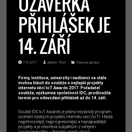
UZÁVĚRKA
PŘIHLÁŠEK JE
14. ZÁŘÍ
7.9.2017
Martin Thoř
Tiskové zprávy
Firmy, instituce, univerzity i nadšenci se stále
mohou hlásit do soutěže o nejlepší projekty
internetu věcí IoT Awards 2017. Pořadatel
soutěže, výzkumná společnost IDC, prodloužila
termín pro odevzdání přihlášek až do 14. září.
Soutěž IDC IoT Awards je jediný nezávislý program
ocenění českých projektů internetu věcí (IoT). Hledá
nejpřínosnější, nejprogresivnější a nejnápaditější
projekty a je otevřená subjektům z veřejné i
soukromé sféry – firmám všech oborů,