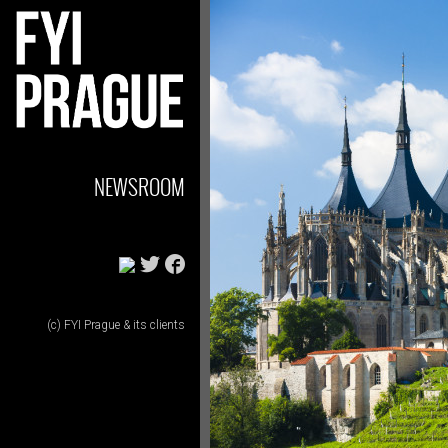
NEWSROOM
(c) FYI Prague & its clients