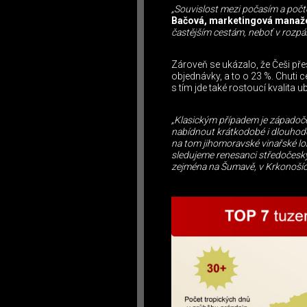
„Souvislost mezi počasím a počt
Bačová, marketingová manaže
častějším cestám, neboť v rozpá
Zároveň se ukázalo, že Češi pře
objednávky, a to o 23 %. Chuti
s tím jde také rostoucí kvalita
„Klasickým případem je západoče
nabídnout krátkodobé i dlouhod
na tom jihomoravské vinařské lok
sledujeme renesanci středočeskýc
zejména na Šumavě, v Krkonošíc