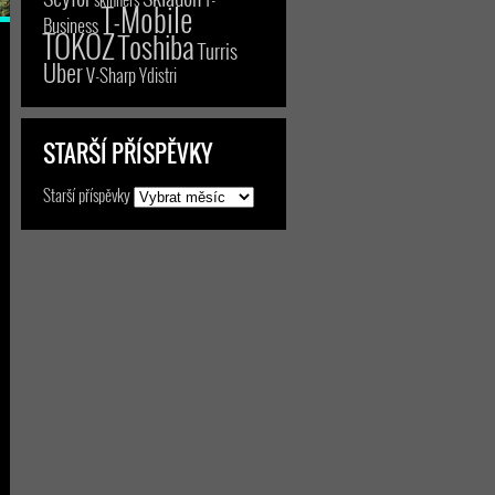
T-Mobile
Business
TOKOZ
Toshiba
Turris
Uber
V-Sharp
Ydistri
STARŠÍ PŘÍSPĚVKY
Starší příspěvky