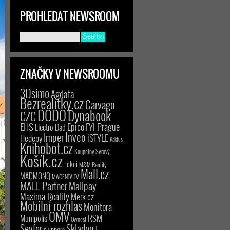
PROHLEDAT NEWSROOM
ZNAČKY V NEWSROOMU
3Dsimo
Agdata
Bezrealitky.cz
Carvago
DODO
Dynabook
CZC
EHS
Epico
FYI Prague
Electro Dad
Inveo
Imper
iSTYLE
Hedepy
Kaktus
Knihobot.cz
Koupelny Syrový
Košík.cz
Lokni
M&M Reality
Mall.cz
MADMONQ
MAGENTA TV
MALL Partner
Mallpay
Maxima Reality
Merk.cz
Mobilní rozhlas
Monitora
OMV
RSM
Munipolis
Ownest
Seyfor
Skladon
T-
skinners