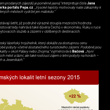
em prodaných zájezdů je poměrně jasná,“
interpretuje čísla
Jana
rka portálu Pepa.cz
.
„Vysoké teploty motivovaly naše zákazníky k
lených městech vydržel jen málokdo.“
stávají šetřit, již podruhé výrazně stoupla meziroční hodnota
 cestovat tedy nahrává také důvěra Čechů v ekonomiku. Ruku v ruce
 ubytovacích služeb a zázemí v oblíbených destinacích.
ský lázeňský trojúhelník, který dokáže za dostupnou cenu
obé pobyty včetně dostatečného turistického zázemí. Podobně jsou
ality v okolí Pálavy nebo Znojma,“
vyjmenovává
Bačová
.
„Nyní
h měst a lázní, ale také rostoucí zájem o letní pobyty na horách –
h a Jeseníkách.“