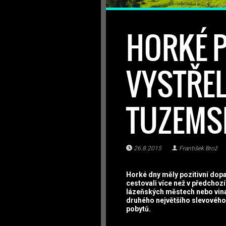
HORKÉ 
VYSTŘEL
TUZEMSK
26.8.2015
František Brož
Horké dny měly pozitivní dopa
cestovali více než v předchozí
lázeňských městech nebo vina
druhého největšího slevového 
pobytů.