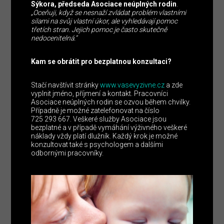
Sýkora, předseda Asociace neúplných rodin
.
„Oceňuji, když se nesnaží zvládat problém vlastními
silami na svůj vlastní úkor, ale vyhledávají pomoc
třetích stran. Jejich pomoc je často skutečně
nedocenitelná.“
Kam se obrátit pro bezplatnou konzultaci?
Stačí navštívit stránky
www.vasevyzivne.cz
a zde
vyplnit jméno, příjmení a kontakt. Pracovníci
Asociace neúplných rodin se ozvou během chvilky.
Případně je možné zatelefonovat na číslo
725 293 667. Veškeré služby Asociace jsou
bezplatné a v případě vymáhání výživného veškeré
náklady vždy platí dlužník. Každý krok je možné
konzultovat také s psychologem a dalšími
odbornými pracovníky.