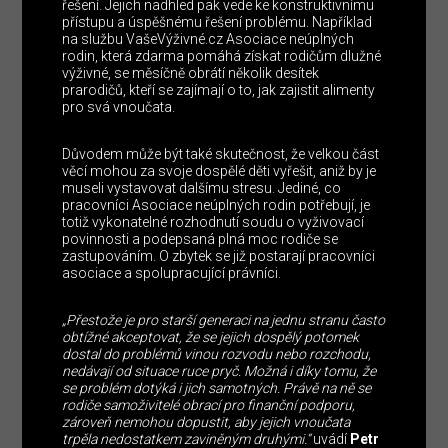
řešení. Jejich nadhled pak vede ke konstruktivnímu
přístupu a úspěšnému řešení problému. Například
na službu VašeVýživné.cz Asociace neúplných
rodin, která zdarma pomáhá získat rodičům dlužné
výživné, se měsíčně obrátí několik desítek
prarodičů, kteří se zajímají o to, jak zajistit alimenty
pro svá vnoučata.
Důvodem může být také skutečnost, že velkou část
věcí mohou za svoje dospělé děti vyřešit, aniž by je
museli vystavovat dalšímu stresu. Jediné, co
pracovníci Asociace neúplných rodin potřebují, je
totiž vykonatelné rozhodnutí soudu o vyživovací
povinnosti a podepsaná plná moc rodiče se
zastupováním. O zbytek se již postarají pracovníci
asociace a spolupracující právníci.
„Přestože je pro starší generaci na jednu stranu často
obtížné akceptovat, že se jejich dospělý potomek
dostal do problémů vinou rozvodu nebo rozchodu,
nedávají od situace ruce pryč. Možná i díky tomu, že
se problém dotýká i jich samotných. Právě na ně se
rodiče samoživitelé obrací pro finanční podporu,
zároveň nemohou dopustit, aby jejich vnoučata
trpěla nedostatkem zaviněným druhými.“
uvádí
Petr