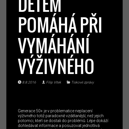
DĚTEM
POMÁHÁ PŘI
VYMÁHÁNÍ
VÝŽIVNÉHO
8.8.2016
Filip Vítek
Tiskové zprávy
Generace 50+ je v problematice neplacení
výživného totiž paradoxně vzdělanější, než jejich
potomci, kteří se dostali do problémů. Lépe dokáží
dohledávat informace a posuzovat jednotlivá