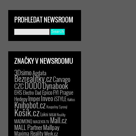
PROHLEDAT NEWSROOM
ZNAČKY V NEWSROOMU
3Dsimo
Agdata
Bezrealitky.cz
Carvago
DODO
Dynabook
CZC
EHS
Epico
FYI Prague
Electro Dad
Inveo
Imper
iSTYLE
Hedepy
Kaktus
Knihobot.cz
Koupelny Syrový
Košík.cz
Lokni
M&M Reality
Mall.cz
MADMONQ
MAGENTA TV
MALL Partner
Mallpay
Maxima Reality
Merk.cz