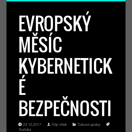
EVROPSKÝ
MĚSÍC
KYBERNETICK
É
BEZPEČNOSTI
23.10.2017
Filip Vítek
Tiskové zprávy
Toshiba