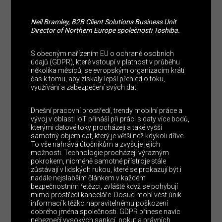
Neil Bramley, B2B Client Solutions Business Unit
Director of Northern Europe společnosti Toshiba.
S obecným nařízením EU o ochraně osobních
údajů (GDPR), které vstoupí v platnost v průběhu
několika měsíců, se evropským organizacím krátí
čas k tomu, aby získaly lepší přehled o toku,
využívání a zabezpečení svých dat.
Dnešní pracovní prostředí, trendy mobilní práce a
vývoj v oblasti IoT přináší při práci s daty více bodů,
kterými datové toky procházejí a také vyšší
samotný objem dat, který je větší než kdykoli dříve.
To vše nahrává útočníkům a zvyšuje jejich
možnosti. Technologie procházejí výrazným
pokrokem, nicméně samotné přístroje stále
zůstávají v lidských rukou, které se prokazují být i
nadále nejslabším článkem v každém
bezpečnostním řetězci, zvláště když se pohybují
mimo prostředí kanceláře. Dosud mohl vést únik
informací k těžko napravitelnému poškození
dobrého jména společnosti. GDPR přinese navíc
nebezpečí vysokých sankcí, pokut a právních