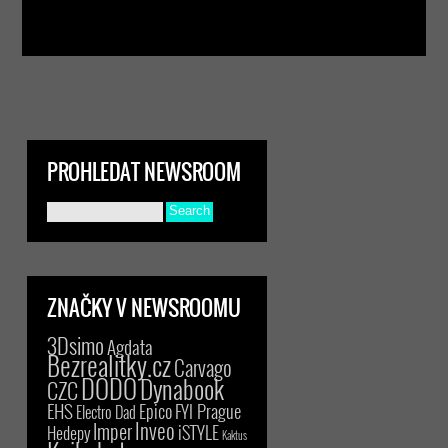
PROHLEDAT NEWSROOM
ZNAČKY V NEWSROOMU
3Dsimo
Agdata
Bezrealitky.cz
Carvago
DODO
Dynabook
CZC
EHS
Epico
FYI Prague
Electro Dad
Inveo
Imper
iSTYLE
Hedepy
Kaktus