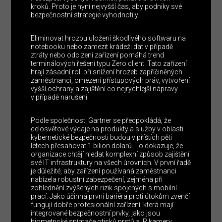
kroků. Proto je nyní nejvyšší čas, aby podniky své
bezpečnostní strategie vyhodnotily.
Eliminovat hrozbu uložení škodlivého softwaru na
notebooku nebo zamezit krádeži dat v případě
ztráty nebo odcizení zařízení pomáhá trend
terminálových řešení typu Zero client. Tato zařízení
hrají zásadní roli při snížení hrozeb zapříčiněných
zaměstnanci, omezení přístupových práv, vytvoření
vyšší ochrany a zajištění co nejrychlejší nápravy
v případě narušení.
Podle společnosti Gartner se předpokládá, že
celosvětové výdaje na produkty a služby v oblasti
kybernetické bezpečnosti budou v příštích pěti
letech přesahovat 1 bilion dolarů. To dokazuje, že
organizace chtějí hledat komplexní způsob zajištění
své IT infrastruktury na všech úrovních. V první řadě
je důležité, aby zařízení používaná zaměstnanci
nabízela robustní zabezpečení, zejména při
zohlednění zvýšených rizik spojených s mobilní
prací. Jako účinná první bariéra proti útokům zvenčí
fungují dobře profesionální zařízení, která mají
integrované bezpečnostní prvky, jako jsou
biometrické snímače otisků prstů a IR kamery.