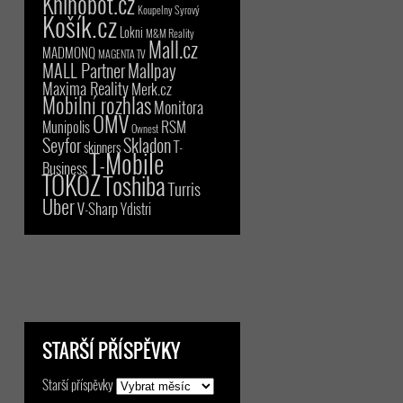
Knihobot.cz
Koupelny Syrový
Košík.cz
Lokni
M&M Reality
Mall.cz
MADMONQ
MAGENTA TV
MALL Partner
Mallpay
Maxima Reality
Merk.cz
Mobilní rozhlas
Monitora
OMV
RSM
Munipolis
Ownest
Seyfor
Skladon
T-
skinners
T-Mobile
Business
TOKOZ
Toshiba
Turris
Uber
V-Sharp
Ydistri
STARŠÍ PŘÍSPĚVKY
Starší příspěvky