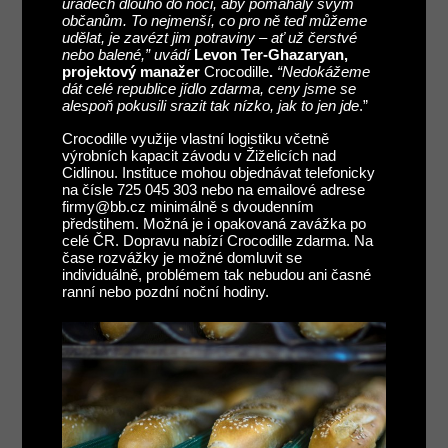
úřadech dlouho do noci, aby pomáhaly svým
občanům. To nejmenší, co pro ně teď můžeme
udělat, je zavézt jim potraviny – ať už čerstvé
nebo balené,” uvádí
Levon Ter-Ghazaryan,
projektový manažer
Crocodille
.
“Nedokážeme
dát celé republice jídlo zdarma, ceny jsme se
alespoň pokusili srazit tak nízko, jak to jen jde
.”
Crocodille využije vlastní logistiku včetně
výrobních kapacit závodu v Žiželicích nad
Cidlinou. Instituce mohou objednávat telefonicky
na čísle 725 045 303 nebo na emailové adrese
firmy@bb.cz minimálně s dvoudenním
předstihem. Možná je i opakovaná zavážka po
celé ČR. Dopravu nabízí Crocodille zdarma. Na
čase rozvážky je možné domluvit se
individuálně, problémem tak nebudou ani časné
ranní nebo pozdní noční hodiny.