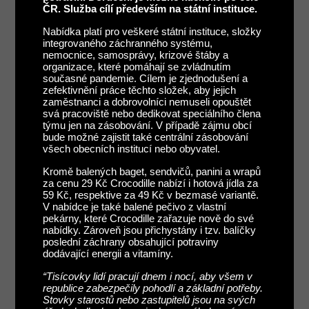
ČR. Služba cílí především na státní instituce.
Nabídka platí pro veškeré státní instituce, složky
integrovaného záchranného systému,
nemocnice, samosprávy, krizové štáby a
organizace, které pomáhají se zvládnutím
současné pandemie. Cílem je zjednodušení a
zefektivnění práce těchto složek, aby jejich
zaměstnanci a dobrovolníci nemuseli opouštět
svá pracoviště nebo dedikovat speciálního člena
týmu jen na zásobování. V případě zájmu obcí
bude možné zajistit také centrální zásobování
všech obecních institucí nebo obyvatel.
Kromě balených baget, sendvičů, panini a wrapů
za cenu 29 Kč Crocodille nabízí i hotová jídla za
59 Kč, respektive za 49 Kč v bezmasé variantě.
V nabídce je také balené pečivo z vlastní
pekárny, které Crocodille zařazuje nově do své
nabídky. Zároveň jsou přichystány i tzv. balíčky
poslední záchrany obsahující potraviny
dodávající energii a vitamíny.
“Tisícovky lidí pracují dnem i nocí, aby všem v
republice zabezpečily pohodlí a základní potřeby.
Stovky starostů nebo zastupitelů jsou na svých