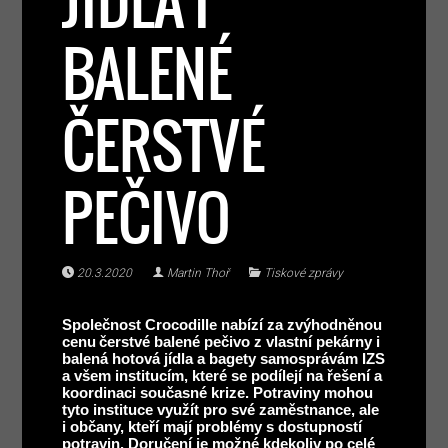
JÍDLA I
BALENÉ
ČERSTVÉ
PEČIVO
20.3.2020
Martin Thoř
Tiskové zprávy
Společnost Crocodille nabízí za zvýhodněnou
cenu
čerstvé balené pečivo z vlastní pekárny i
balená hotová jídla a bagety samosprávám IZS
a všem institucím, které se podílejí na řešení a
koordinaci současné krize. Potraviny mohou
tyto instituce využít pro své zaměstnance, ale
i občany, kteří mají problémy s dostupností
potravin. Doručení je možné kdekoliv po celé