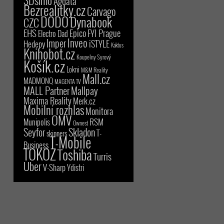
Agdata
Bezrealitky.cz
Carvago
DODO
Dynabook
CZC
EHS
Epico
FYI Prague
Electro Dad
Inveo
Imper
iSTYLE
Hedepy
Kaktus
Knihobot.cz
Koupelny Syrový
Košík.cz
Lokni
M&M Reality
Mall.cz
MADMONQ
MAGENTA TV
MALL Partner
Mallpay
Maxima Reality
Merk.cz
Mobilní rozhlas
Monitora
OMV
RSM
Munipolis
Ownest
Seyfor
Skladon
T-
skinners
T-Mobile
Business
TOKOZ
Toshiba
Turris
Uber
V-Sharp
Ydistri