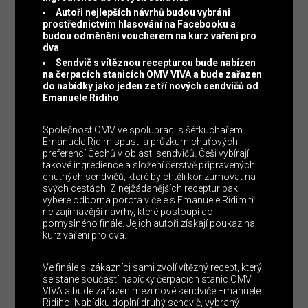
Autoři nejlepších návrhů budou vybráni
prostřednictvím hlasování na Facebooku a
budou odměněni voucherem na kurz vaření pro
dva
Sendvič s vítěznou recepturou bude nabízen
na čerpacích stanicích OMV VIVA a bude zařazen
do nabídky jako jeden ze tří nových sendvičů od
Emanuele Ridiho
Společnost OMV ve spolupráci s šéfkuchařem
Emanuele Ridim spustila průzkum chuťových
preferencí Čechů v oblasti sendvičů. Češi vybírají
takové ingredience a složení čerstvě připravených
chutných sendvičů, které by chtěli konzumovat na
svých cestách. Z nejžádanějších receptur pak
vybere odborná porota v čele s Emanuele Ridim tři
nejzajímavější návrhy, které postoupí do
pomyslného finále. Jejich autoři získají poukaz na
kurz vaření pro dva.
Ve finále si zákazníci sami zvolí vítězný recept, který
se stane součástí nabídky čerpacích stanic OMV
VIVA a bude zařazen mezi nové sendviče Emanuele
Ridiho. Nabídku doplní druhý sendvič, vybraný