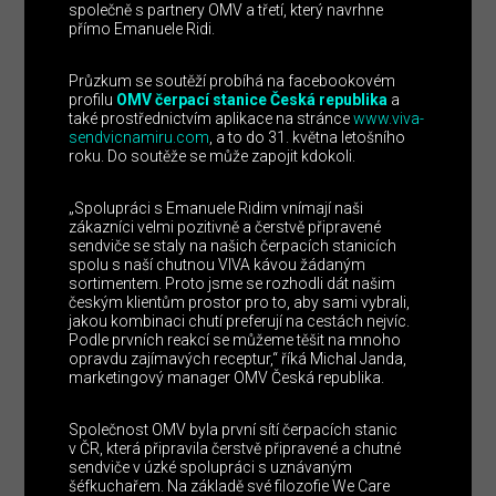
společně s partnery OMV a třetí, který navrhne
přímo Emanuele Ridi.
Průzkum se soutěží probíhá na facebookovém
profilu
OMV čerpací stanice Česká republika
a
také prostřednictvím aplikace na stránce
www.viva-
sendvicnamiru.com
, a to do 31. května letošního
roku. Do soutěže se může zapojit kdokoli.
„Spolupráci s Emanuele Ridim vnímají naši
zákazníci velmi pozitivně a čerstvě připravené
sendviče se staly na našich čerpacích stanicích
spolu s naší chutnou VIVA kávou žádaným
sortimentem. Proto jsme se rozhodli dát našim
českým klientům prostor pro to, aby sami vybrali,
jakou kombinaci chutí preferují na cestách nejvíc.
Podle prvních reakcí se můžeme těšit na mnoho
opravdu zajímavých receptur,“ říká Michal Janda,
marketingový manager OMV Česká republika.
Společnost OMV byla první sítí čerpacích stanic
v ČR, která připravila čerstvě připravené a chutné
sendviče v úzké spolupráci s uznávaným
šéfkuchařem. Na základě své filozofie We Care