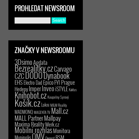
PROHLEDAT NEWSROOM
ZNAČKY V NEWSROOMU
3Dsimo
Agdata
Bezrealitky.cz
Carvago
DODO
Dynabook
CZC
EHS
Epico
FYI Prague
Electro Dad
Inveo
Imper
iSTYLE
Hedepy
Kaktus
Knihobot.cz
Koupelny Syrový
Košík.cz
Lokni
M&M Reality
Mall.cz
MADMONQ
MAGENTA TV
MALL Partner
Mallpay
Maxima Reality
Merk.cz
Mobilní rozhlas
Monitora
OMV
RSM
Munipolis
Ownest