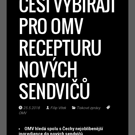
ČEŠI VYBÍRAJÍ
PRO OMV
RECEPTURU
NOVÝCH
SENDVIČŮ
25.5.2018
Filip Vítek
Tiskové zprávy
OMV
OMV hledá spolu s Čechy nejoblíbenější
ingredience do nových sendvičů