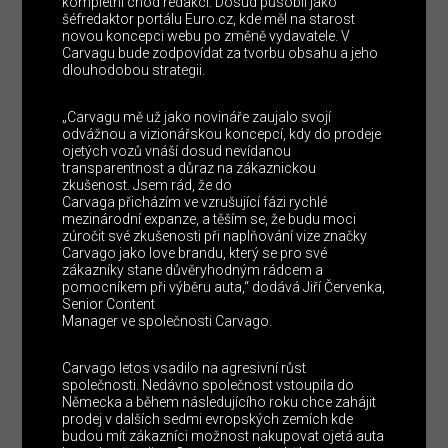
kompletní chod redakcí. Dosud působil jako
šéfredaktor portálu Euro.cz, kde měl na starost
novou koncepci webu po změně vydavatele. V
Carvagu bude zodpovídat za tvorbu obsahu a jeho
dlouhodobou strategii.
„Carvagu mě už jako novináře zaujalo svojí
odvážnou a vizionářskou koncepcí, kdy do prodeje
ojetých vozů vnáší dosud nevídanou
transparentnost a důraz na zákaznickou
zkušenost. Jsem rád, že do
Carvaga přicházím ve vzrušující fázi rychlé
mezinárodní expanze, a těším se, že budu moci
zúročit své zkušenosti při naplňování vize značky
Carvago jako love brandu, který se pro své
zákazníky stane důvěryhodným rádcem a
pomocníkem při výběru auta,“ dodává Jiří Červenka,
Senior Content
Manager ve společnosti Carvago.
Carvago letos vsadilo na agresivní růst
společnosti. Nedávno společnost vstoupila do
Německa a během následujícího roku chce zahájit
prodej v dalších sedmi evropských zemích kde
budou mít zákazníci možnost nakupovat ojetá auta