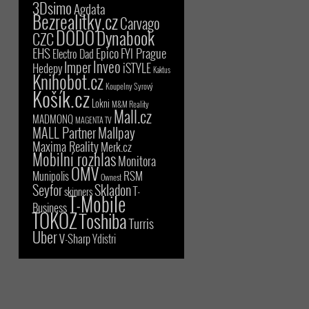
3Dsimo
Agdata
Bezrealitky.cz
Carvago
DODO
Dynabook
CZC
EHS
Epico
FYI Prague
Electro Dad
Inveo
Imper
iSTYLE
Hedepy
Kaktus
Knihobot.cz
Koupelny Syrový
Košík.cz
Lokni
M&M Reality
Mall.cz
MADMONQ
MAGENTA TV
MALL Partner
Mallpay
Maxima Reality
Merk.cz
Mobilní rozhlas
Monitora
OMV
RSM
Munipolis
Ownest
Seyfor
Skladon
T-
skinners
T-Mobile
Business
TOKOZ
Toshiba
Turris
Uber
V-Sharp
Ydistri