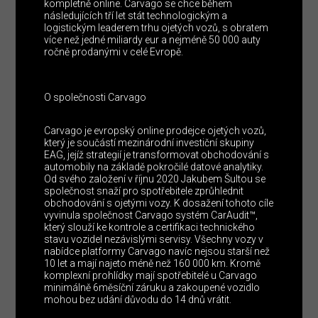
kompletně online. Carvago se chce během
následujících tří let stát technologickým a
logistickým leaderem trhu ojetých vozů, s obratem
více než jedné miliardy eur a nejméně 50 000 auty
ročně prodanými v celé Evropě.
O společnosti Carvago
Carvago je evropský online prodejce ojetých vozů,
který je součástí mezinárodní investiční skupiny
EAG, jejíž strategií je transformovat obchodování s
automobily na základě pokročilé datové analytiky.
Od svého založení v říjnu 2020 Jakubem Šultou se
společnost snaží pro spotřebitele zprůhlednit
obchodování s ojetými vozy. K dosažení tohoto cíle
vyvinula společnost Carvago systém CarAudit™,
který slouží ke kontrole a certifikaci technického
stavu vozidel nezávislými servisy. Všechny vozy v
nabídce platformy Carvago navíc nejsou starší než
10 let a mají najeto méně než 160 000 km. Kromě
komplexní prohlídky mají spotřebitelé u Carvago
minimálně 6měsíční záruku a zakoupené vozidlo
mohou bez udání důvodu do 14 dnů vrátit.