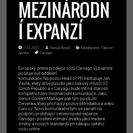
MEZINÁRODN
Í EXPANZÍ
1.12.2021
Honza Řezáč
Nezařazené
,
Tiskové
zprávy
Carvago
Evropský online prodejce vozů Carvago významně
posiluje své oddělení
komunikace. Na pozici Head of PR nastupuje Jan
Vavřík, který dříve působil jako tiskový mluvčí O2
Czech Republic a v Carvagu bude mít na starosti
kompletní řízení mezinárodní komunikace. Jako
Senior Content Manager pak tým posílí Jiří
Červenka, který přichází z pozice šéfredaktora webu
Euro.cz. Nový komunikační tým se zaměří na
podporu probíhající celoevropské expanze
Carvago i posílení vnímání značky jako leadera
změny a nových standardů při nákupu ojetého
vozu online.