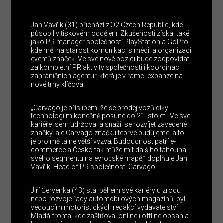
Jan Vavřík (31) přichází z O2 Czech Republic, kde
působil v tiskovém oddělení. Zkušenosti získal také
jako PR manager společností PlayStation a GoPro,
kde měl na starost komunikaci s médii a organizaci
eventů značek. Ve své nové pozici bude zodpovídat
za kompletní PR aktivity společnosti i koordinaci
zahraničních agentur, která je v rámci expanze na
nové trhy klíčová.
„Carvago je příslibem, že se prodej vozů díky
technologiím konečně posune do 21. století. Ve své
kariéře jsem udržoval a snažil se rozvíjet zavedené
značky, ale Carvago značku teprve budujeme, a to
je pro mě ta největší výzva. Budoucnost patří e-
commerce a Česko tak může mít dalšího tahouna
svého segmentu na evropské mapě,” doplňuje Jan
Vavřík, Head of PR společnosti Carvago.
Jiří Červenka (43) stál během své kariéry u zrodu
nebo rozvoje řady automobilových magazínů, byl
vedoucím motoristických redakcí vydavatelství
Mladá fronta, kde zaštiťoval online i offline obsah a