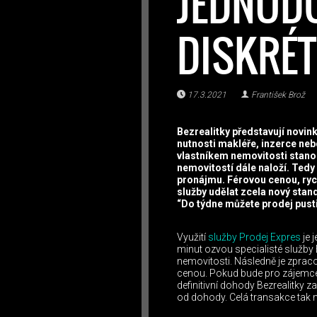
JEDNOD
DISKRÉ
17.3.2021
František Brož
Bezrealitky představují novin
nutnosti makléře, inzerce neb
vlastníkem nemovitosti stanou
nemovitostí dále naloží. Tedy 
pronájmu. Férovou cenou, rych
služby udělat zcela nový sta
“Do týdne můžete prodej pusti
Využití
služby Prodej Expres
je 
minut ozvou specialisté služby 
nemovitosti. Následně je zpra
cenou. Pokud bude pro zájemce 
definitivní dohody Bezrealitky z
od dohody. Celá transakce tak 