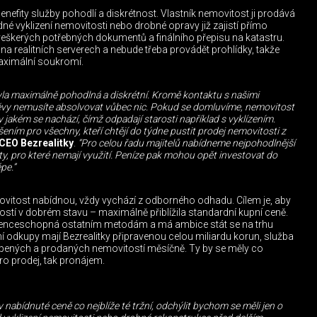
enefity služby pohodlí a diskrétnost. Vlastník nemovitost ji prodává
né vyklizení nemovitosti nebo drobné opravy již zajistí přímo
í veškerých potřebných dokumentů a finálního přepisu na katastru.
 realitních serverech a nebude třeba provádět prohlídky, takže
maximální soukromí.
byla maximálně pohodlná a diskrétní. Kromě kontaktu s našimi
těvy nemusíte absolvovat vůbec nic. Pokud se domluvíme, nemovitost
jakém se nachází, čímž odpadají starosti například s vyklízením.
šením pro všechny, kteří chtějí do týdne pustit prodej nemovitosti z
CEO Bezrealitky
.
“Pro celou řadu majitelů nabídneme nejpohodlnější
kty, pro které nemají využití. Peníze pak mohou opět investovat do
pe.”
movitost nabídnou, vždy vychází z odborného odhadu. Cílem je, aby
stí v dobrém stavu – maximálně přiblížila standardní kupní ceně.
urenceschopná ostatním metodám a má ambice stát se na trhu
odkupy mají Bezrealitky připravenou celou miliardu korun, služba
upených a prodaných nemovitostí měsíčně. Ty by se měly co
k pro prodej, tak pronájem.
v nabídnuté ceně co nejblíže té tržní, odchýlit bychom se měli jen o