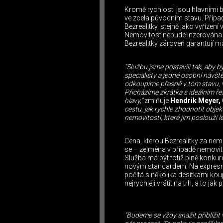
Kromě rychlosti jsou hlavními b
ve zcela původním stavu. Případ
Bezrealitky, stejně jako vyřízen
Nemovitost nebude inzerována na
Bezrealitky zároveň garantují 
“Službu jsme postavili tak, aby 
specialisty a jedné osobní návš
odkoupíme přesně v tom stavu, v 
Přicházíme zkrátka s ideálním ře
hlavy,”
zmiňuje
Hendrik Meyer, 
cestu, jak rychle zhodnotit obje
nemovitostí, které jim poslouží lé
Cena, kterou Bezrealitky za ne
se – zejména v případě nemovito
Služba má být totiž plně konk
novým standardem. Na expresní 
počítá s několika desítkami ko
nejrychleji vrátit na trh, a to ja
“Budeme se vždy snažit přiblížit 