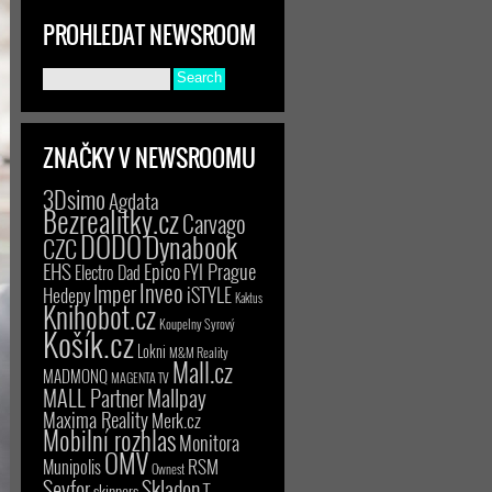
PROHLEDAT NEWSROOM
ZNAČKY V NEWSROOMU
3Dsimo
Agdata
Bezrealitky.cz
Carvago
DODO
Dynabook
CZC
EHS
Epico
FYI Prague
Electro Dad
Inveo
Imper
iSTYLE
Hedepy
Kaktus
Knihobot.cz
Koupelny Syrový
Košík.cz
Lokni
M&M Reality
Mall.cz
MADMONQ
MAGENTA TV
MALL Partner
Mallpay
Maxima Reality
Merk.cz
Mobilní rozhlas
Monitora
OMV
RSM
Munipolis
Ownest
Seyfor
Skladon
T-
skinners