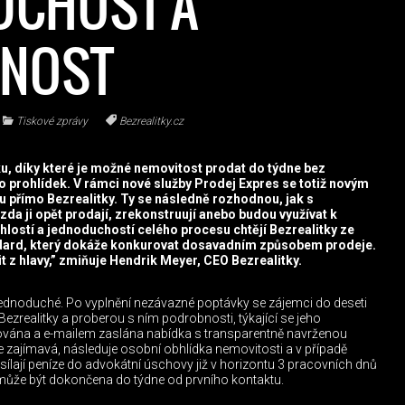
UCHOST A
TNOST
Tiskové zprávy
Bezrealitky.cz
ku, díky které je možné nemovitost prodat do týdne bez
o prohlídek. V rámci nové služby Prodej Expres se totiž novým
 přímo Bezrealitky. Ty se následně rozhodnou, jak s
zda ji opět prodají, zrekonstruují anebo budou využívat k
lostí a jednoduchostí celého procesu chtějí Bezrealitky ze
ndard, který dokáže konkurovat dosavadním způsobem prodeje.
t z hlavy,” zmiňuje Hendrik Meyer, CEO Bezrealitky.
jednoduché. Po vyplnění nezávazné poptávky se zájemci do deseti
Bezrealitky a proberou s ním podrobnosti, týkající se jeho
cována a e-mailem zaslána nabídka s transparentně navrženou
zajímavá, následuje osobní obhlídka nemovitosti a v případě
asílají peníze do advokátní úschovy již v horizontu 3 pracovních dnů
může být dokončena do týdne od prvního kontaktu.