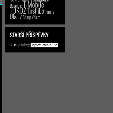
T-Mobile
Business
TOKOZ
Toshiba
Turris
Uber
V-Sharp
Ydistri
STARŠÍ PŘÍSPĚVKY
Starší příspěvky