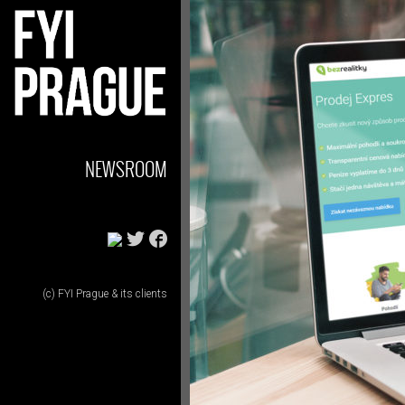
NEWSROOM
(c) FYI Prague & its clients