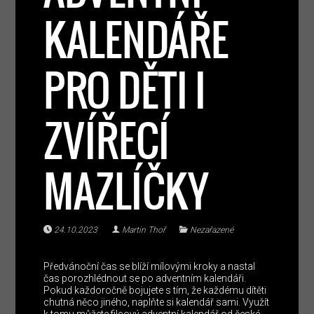
KALENDÁŘE
PRO DĚTI I
ZVÍŘECÍ
MAZLÍČKY
24.10.2023
Martin Thoř
Nezařazené
Předvánoční čas se blíží mílovými kroky a nastal
čas porozhlédnout se po adventním kalendáři.
Pokud každoročně bojujete s tím, že každému dítěti
chutná něco jiného, naplňte si kalendář sami. Využít
k tomu můžete filcový adventní kalendář od české