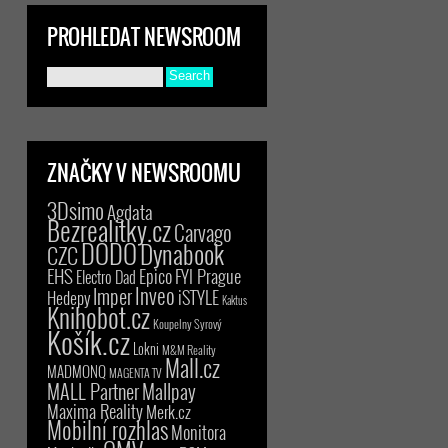
PROHLEDAT NEWSROOM
ZNAČKY V NEWSROOMU
3Dsimo
Agdata
Bezrealitky.cz
Carvago
DODO
Dynabook
CZC
EHS
Epico
FYI Prague
Electro Dad
Inveo
Imper
iSTYLE
Hedepy
Kaktus
Knihobot.cz
Koupelny Syrový
Košík.cz
Lokni
M&M Reality
Mall.cz
MADMONQ
MAGENTA TV
MALL Partner
Mallpay
Maxima Reality
Merk.cz
Mobilní rozhlas
Monitora