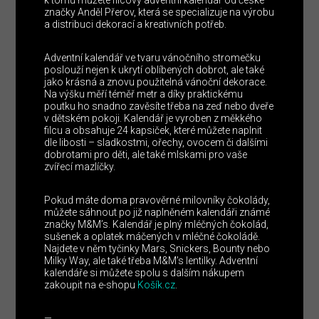
značky Anděl Přerov, která se specializuje na výrobu
a distribuci dekorací a kreativních potřeb.
Adventní kalendář ve tvaru vánočního stromečku
poslouží nejen k ukrytí oblíbených dobrot, ale také
jako krásná a znovu použitelná vánoční dekorace.
Na výšku měří téměř metr a díky praktickému
poutku ho snadno zavěsíte třeba na zeď nebo dveře
v dětském pokoji. Kalendář je vyroben z měkkého
filcu a obsahuje 24 kapsiček, které můžete naplnit
dle libosti – sladkostmi, ořechy, ovocem či dalšími
dobrotami pro děti, ale také mlskami pro vaše
zvířecí mazlíčky.
Pokud máte doma pravověrné milovníky čokolády,
můžete sáhnout po již naplněném kalendáři známé
značky M&M’s. Kalendář je plný mléčných čokolád,
sušenek a oplatek máčených v mléčné čokoládě.
Najdete v něm tyčinky Mars, Snickers, Bounty nebo
Milky Way, ale také třeba M&M’s lentilky. Adventní
kalendáře si můžete spolu s dalším nákupem
zakoupit na e-shopu
Košík.cz
.
—