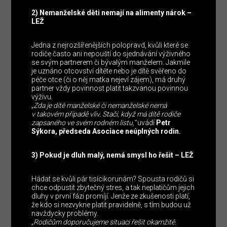
2) Nemanželské děti nemají na alimenty nárok –
LEŽ
Jedna z nejrozšířenějších polopravd, kvůli které se
rodiče často ani nepouští do sjednávání výživného
se svým partnerem či bývalým manželem. Jakmile
je uznáno otcovství dítěte nebo je dítě svěřeno do
péče otce (či o něj matka nejeví zájem), má druhý
partner vždy povinnost platit takzvanou povinnou
výživu.
„Zda je dítě manželské či nemanželské nemá
v takovém případě vliv. Stačí, když má dítě rodiče
zapsaného ve svém rodném listu,“
uvádí
Petr
Sýkora, předseda Asociace neúplných rodin.
3) Pokud je dluh malý, nemá smysl ho řešit – LEŽ
Hádat se kvůli pár tisícikorunám? Spousta rodičů si
chce odpustit zbytečný stres, a tak neplatičům jejich
dluhy v první fázi promíjí. Jenže ze zkušenosti platí,
že kdo si nezvykne platit pravidelně, s tím budou už
navždycky problémy.
„Rodičům doporučujeme situaci řešit okamžitě.