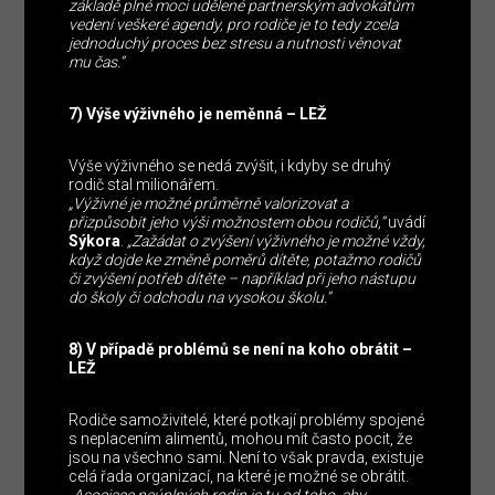
základě plné moci udělené partnerským advokátům
vedení veškeré agendy, pro rodiče je to tedy zcela
jednoduchý proces bez stresu a nutnosti věnovat
mu čas.“
7) Výše výživného je neměnná – LEŽ
Výše výživného se nedá zvýšit, i kdyby se druhý
rodič stal milionářem.
„Výživné je možné průměrně valorizovat a
přizpůsobit jeho výši možnostem obou rodičů,“
uvádí
Sýkora
.
„Zažádat o zvýšení výživného je možné vždy,
když dojde ke změně poměrů dítěte, potažmo rodičů
či zvýšení potřeb dítěte – například při jeho nástupu
do školy či odchodu na vysokou školu.“
8) V případě problémů se není na koho obrátit –
LEŽ
Rodiče samoživitelé, které potkají problémy spojené
s neplacením alimentů, mohou mít často pocit, že
jsou na všechno sami. Není to však pravda, existuje
celá řada organizací, na které je možné se obrátit.