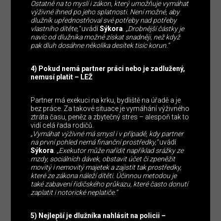
Ostatně na to myslí i zákon, který umožňuje vymáhat
výživné ihned po jeho splatnosti. Není možné, aby
dlužník upřednostňoval své potřeby nad potřeby
vlastního dítěte,“
uvádí
Sýkora
.
„Drobnější částky je
navíc od dlužníka možné získat snadněji, než když
pak dluh dosáhne několika desítek tisíc korun.“
4) Pokud nemá partner práci nebo je zadlužený,
nemusí platit – LEŽ
Partner má exekuci na krku, bydliště na úřadě a je
bez práce. Za takové situace je vymáhání výživného
ztráta času, peněz a zbytečný stres – alespoň tak to
vidí celá řada rodičů.
„Vymáhat výživné má smysl i v případě, kdy partner
na první pohled nemá finanční prostředky,“
uvádí
Sýkora
.
„Exekutor může nařídit například srážky ze
mzdy, sociálních dávek, obstavit účet či zpeněžit
movitý i nemovitý majetek a zajistit tak prostředky,
které ze zákona náleží dítěti. Účinnou metodou je
také zabavení řidičského průkazu, které často donutí
zaplatit i notorické neplatiče.“
5) Nejlepší je dlužníka nahlásit na policii –