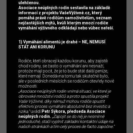
ulehčenou.
Asociace neúplných rodin sestavila na základě
informací z projektu VašeVýživné.cz, který
pomáhá právě rodičům samoživitelům, seznam
nejčastějších mýtů, kvůli kterým mnozí rodiče
vymáhání výživného odkládají nebo vůbec neřeší.
1) Vymáhání alimentů je drahé – NE, NEMUSÍ
STÁT ANI KORUNU
Rodiče, kteří obracejí každou korunu, aby zajistili
chod rodiny, se často o vymáhání ani nesnaží,
protože mají pocit, že je to bude stát další peníze,
které nemají. Donedávna tomu tak skutečně bylo,
ale v posledních měsících se rodičům otevřely nové
možnosti.
„Asociace neúplných rodin vnímá situaci, ve které je
obrovské množství rodičů a proto spustila projekt
Vaše Výživné, díky němuž mohou rodiče spustit
efektivní proces vymáhání absolutně bez investic a
rizika,“
uvádí
Petr Sýkora, předseda Asociace
neúplných rodin.
„Zapojit se do něj je nesmírně
jednoduché, stačí vyplnit základní kontaktní údaje na
našich stránkách
a tím celý proces de facto započne.“