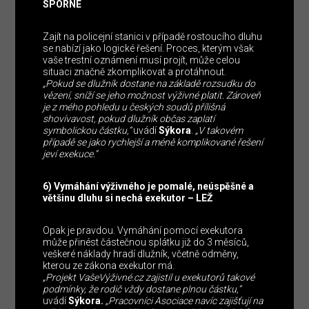
SPORNÉ
Zajít na policejní stanici v případě rostoucího dluhu
se nabízí jako logické řešení. Proces, kterým však
vaše trestní oznámení musí projít, může celou
situaci značně zkomplikovat a protáhnout.
„Pokud se dlužník dostane na základě rozsudku do
vězení, sníží se jeho možnost výživné platit. Zároveň
je z mého pohledu u českých soudů přílišná
shovívavost, pokud dlužník občas zaplatí
symbolickou částku,“
uvádí
Sýkora
.
„V takovém
případě se jako rychlejší a méně komplikované řešení
jeví exekuce.“
6) Vymáhání výživného je pomalé, neúspěšné a
většinu dluhu si nechá exekutor – LEŽ
Opak je pravdou. Vymáhání pomocí exekutora
může přinést částečnou splátku již do 3 měsíců,
veškeré náklady hradí dlužník, včetně odměny,
kterou ze zákona exekutor má.
„Projekt VašeVýživné.cz zajistil u exekutorů takové
podmínky, že rodič vždy dostane plnou částku,“
uvádí
Sýkora.
„Pracovníci Asociace navíc zajišťují na