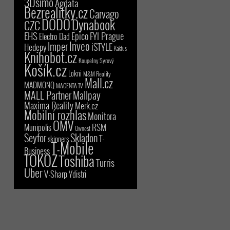
3Dsimo
Agdata
Bezrealitky.cz
Carvago
DODO
Dynabook
CZC
EHS
Epico
FYI Prague
Electro Dad
Inveo
Imper
iSTYLE
Hedepy
Kaktus
Knihobot.cz
Koupelny Syrový
Košík.cz
Lokni
M&M Reality
Mall.cz
MADMONQ
MAGENTA TV
MALL Partner
Mallpay
Maxima Reality
Merk.cz
Mobilní rozhlas
Monitora
OMV
RSM
Munipolis
Ownest
Seyfor
Skladon
T-
skinners
T-Mobile
Business
TOKOZ
Toshiba
Turris
Uber
V-Sharp
Ydistri