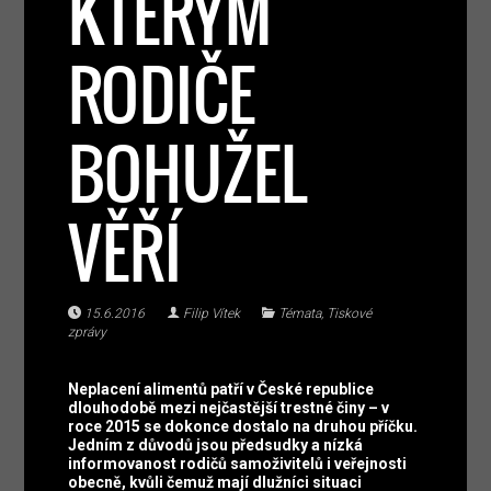
KTERÝM
RODIČE
BOHUŽEL
VĚŘÍ
15.6.2016
Filip Vítek
Témata
,
Tiskové
zprávy
Neplacení alimentů patří v České republice
dlouhodobě mezi nejčastější trestné činy – v
roce 2015 se dokonce dostalo na druhou příčku.
Jedním z důvodů jsou předsudky a nízká
informovanost rodičů samoživitelů i veřejnosti
obecně, kvůli čemuž mají dlužníci situaci