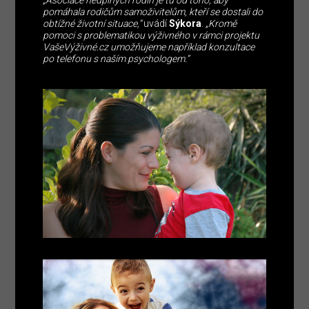
„Asociace neúplných rodin je tu od toho, aby
pomáhala rodičům samoživitelům, kteří se dostali do
obtížné životní situace,“
uvádí
Sýkora
.
„Kromě
pomoci s problematikou výživného v rámci projektu
VašeVýživné.cz umožňujeme například konzultace
po telefonu s naším psychologem.“