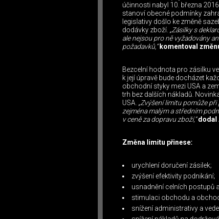
účinnosti nabyl 10. března 2016
stanoví obecné podmínky zahran
legislativy došlo ke změně saze
dodávky zboží.
„Zásilky s dekla
ale nejsou pro ně vyžadovány an
požadavků,“
komentoval změnu 
Bezcelní hodnota pro zásilku v
k její úpravě bude docházet kaž
obchodní styky mezi USA a ze
trh bez dalších nákladů. Novinka
USA.
„Zvýšení limitu pomůže při
zejména malým a středním podnik
v ceně za dopravu zboží,“
dodal 
Změna limitu přinese:
urychlení doručení zásilek;
zvýšení efektivity podnikání;
usnadnění celních postupů a
stimulaci obchodu a obchod
snížení administrativy a ved