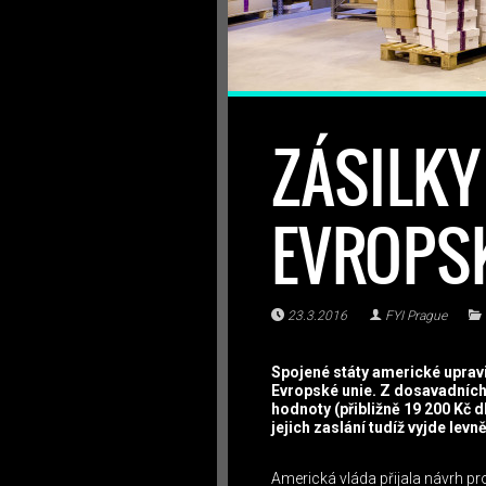
ZÁSILKY
EVROPSK
23.3.2016
FYI Prague
Spojené státy americké upravi
Evropské unie. Z dosavadních
hodnoty (přibližně 19 200 Kč 
jejich zaslání tudíž vyjde levně
Americká vláda přijala návrh pr