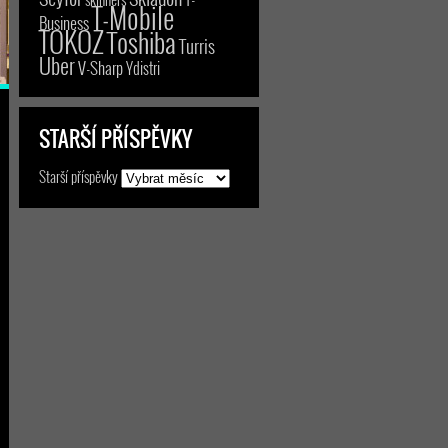
T-Mobile
Business
TOKOZ
Toshiba
Turris
Uber
V-Sharp
Ydistri
STARŠÍ PŘÍSPĚVKY
Starší příspěvky