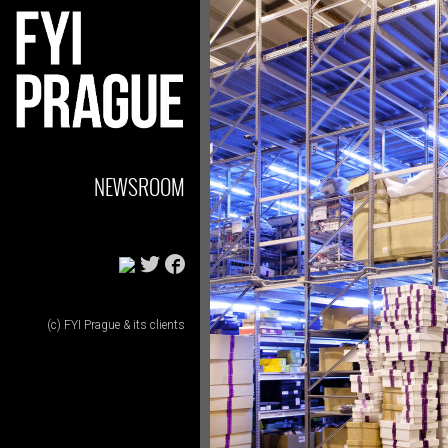
NEWSROOM
(c) FYI Prague & its clients