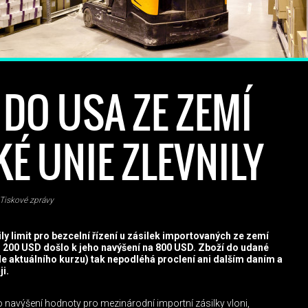
 DO USA ZE ZEMÍ
É UNIE ZLEVNILY
Tiskové zprávy
ly limit pro bezcelní řízení u zásilek importovaných ze zemí
 200 USD došlo k jeho navýšení na 800 USD. Zboží do udané
dle aktuálního kurzu) tak nepodléhá proclení ani dalším daním a
ji.
o navýšení hodnoty pro mezinárodní importní zásilky vloni,