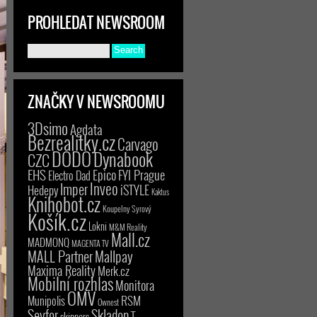
PROHLEDAT NEWSROOM
ZNAČKY V NEWSROOMU
3Dsimo
Agdata
Bezrealitky.cz
Carvago
DODO
Dynabook
CZC
EHS
Epico
FYI Prague
Electro Dad
Inveo
Imper
iSTYLE
Hedepy
Kaktus
Knihobot.cz
Koupelny Syrový
Košík.cz
Lokni
M&M Reality
Mall.cz
MADMONQ
MAGENTA TV
MALL Partner
Mallpay
Maxima Reality
Merk.cz
Mobilní rozhlas
Monitora
OMV
RSM
Munipolis
Ownest
Seyfor
Skladon
T-
skinners