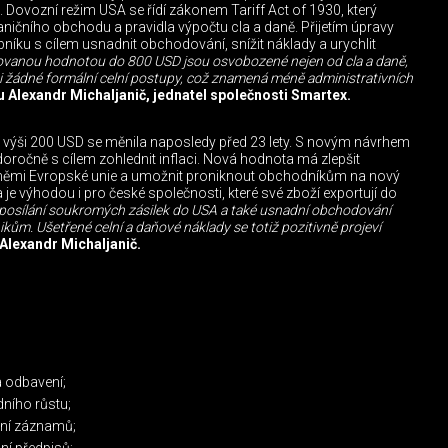
. Dovozní režim USA se řídí zákonem Tariff Act of 1930, který
ičního obchodu a pravidla výpočtu cla a daně. Přijetím úpravy
bníku s cílem usnadnit obchodování, snížit náklady a urychlit
rovanou hodnotou do 800 USD jsou osvobozené nejen od cla a daně,
i žádné formální celní postupy, což znamená méně administrativních
Alexandr Michaljanič, jednatel společnosti Smartex.
e výši 200 USD se měnila naposledy před 23 lety. S novým návrhem
doročně s cílem zohlednit inflaci. Nová hodnota má zlepšit
měmi Evropské unie a umožnit proniknout obchodníkům na nový
 je výhodou i pro české společnosti, které své zboží exportují do
 posílání soukromých zásilek do USA a také usnadní obchodování
ům. Ušetřené celní a daňové náklady se totiž pozitivně projeví
Alexandr Michaljanič.
 odbavení;
ního růstu;
ení záznamů;