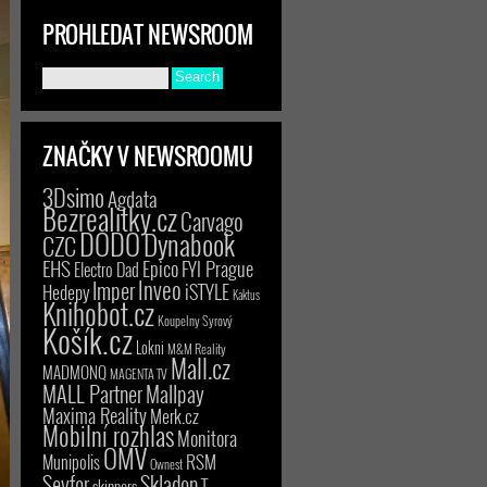
PROHLEDAT NEWSROOM
ZNAČKY V NEWSROOMU
3Dsimo
Agdata
Bezrealitky.cz
Carvago
DODO
Dynabook
CZC
EHS
Epico
FYI Prague
Electro Dad
Inveo
Imper
iSTYLE
Hedepy
Kaktus
Knihobot.cz
Koupelny Syrový
Košík.cz
Lokni
M&M Reality
Mall.cz
MADMONQ
MAGENTA TV
MALL Partner
Mallpay
Maxima Reality
Merk.cz
Mobilní rozhlas
Monitora
OMV
RSM
Munipolis
Ownest
Seyfor
Skladon
T-
skinners