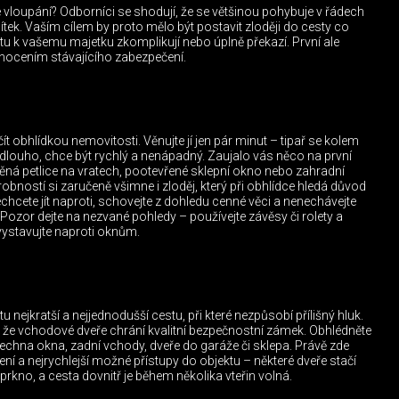
é vloupání? Odborníci se shodují, že se většinou pohybuje v řádech
ítek. Vaším cílem by proto mělo být postavit zloději do cesty co
stu k vašemu majetku zkomplikují nebo úplně překazí. První ale
nocením stávajícího zabezpečení.
ít obhlídkou nemovitosti. Věnujte jí jen pár minut – tipař se kolem
ouho, chce být rychlý a nenápadný. Zaujalo vás něco na první
ěná petlice na vratech, pootevřené sklepní okno nebo zahradní
obností si zaručeně všimne i zloděj, který při obhlídce hledá důvod
hcete jít naproti, schovejte z dohledu cenné věci a nenechávejte
 Pozor dejte na nezvané pohledy – používejte závěsy či rolety a
vystavujte naproti oknům.
tu nejkratší a nejjednodušší cestu, při které nezpůsobí přílišný hluk.
, že vchodové dveře chrání kvalitní bezpečnostní zámek. Obhlédněte
šechna okna, zadní vchody, dveře do garáže či sklepa. Právě zde
ní a nejrychlejší možné přístupy do objektu – některé dveře stačí
prkno, a cesta dovnitř je během několika vteřin volná.