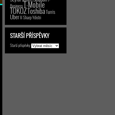
T-Mobile
Business
TOKOZ
Toshiba
Turris
Uber
V-Sharp
Ydistri
STARŠÍ PŘÍSPĚVKY
Starší příspěvky