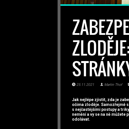
ZABEZPE
ZLODĚJE
STRÁNK
25.11.2021
Martin Thoř
Jak nejlépe zjistit, zda je z
očima zloděje. Samozřejmě se
s nejčastějšími postupy a trik
nemění a vy se na ně můžete p
odolávat.