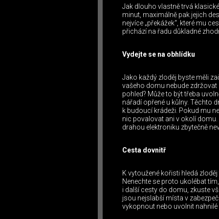
Jak dlouho vlastně trvá klasick
minut, maximálně pak jejich des
nejvíce „překážek“, které mu ce
přichází na řadu důkladné zhod
Vydejte se na obhlídku
Jako každý zloděj byste měli zač
vašeho domu nebude zdržovat dl
pohled? Může to být třeba uvoln
nářadí opřené u kůlny. Těchto dr
k budoucí krádeži. Pokud mu nec
nic povalovat ani v okolí domu.
drahou elektroniku zbytečně ne
Cesta dovnitř
K vytoužené kořisti hledá zloděj 
Nenechte se proto ukolébat tím
i další cesty do domu, zkuste v
jsou nejslabší místa v zabezpeče
vykopnout nebo uvolnit nahnilé 