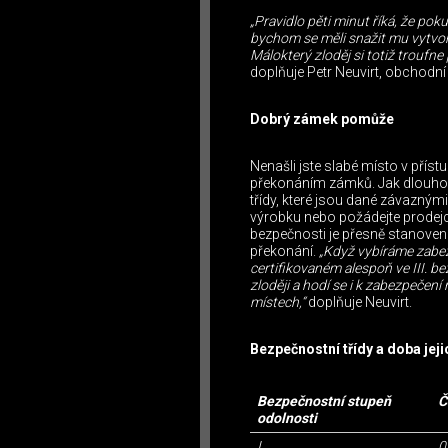
„Pravidlo pěti minut říká, že po
bychom se měli snažit mu vytvoř
Málokterý zloděj si totiž troufne
doplňuje Petr Neuvirt, obchodní
Dobrý zámek pomůže
Nenašli jste slabé místo v příst
překonáním zámků. Jak dlouho z
třídy, které jsou dané závazným
výrobku nebo požádejte prodejce
bezpečnosti je přesně stanoven
překonání.
„Když vybíráme zabe
certifikovaném alespoň ve III. be
zloději a hodí se i k zabezpečení
místech,“
doplňuje Neuvirt.
Bezpečnostní třídy a doba jej
Bezpečnostní stupeň
Č
odolnosti
I.
0