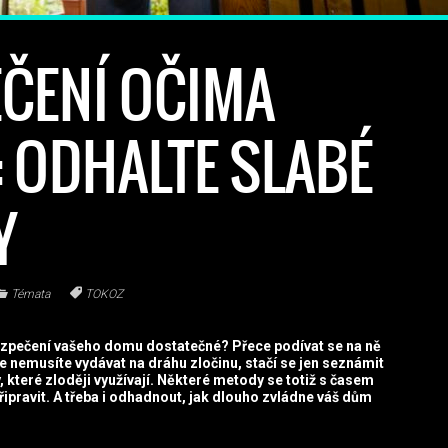
ČENÍ OČIMA
: ODHALTE SLABÉ
Y
Témata
TOKOZ
abezpečení vašeho domu dostatečné? Přece podívat se na ně
 nemusíte vydávat na dráhu zločinu, stačí se jen seznámit
y, které zloději využívají. Některé metody se totiž s časem
řipravit. A třeba i odhadnout, jak dlouho zvládne váš dům