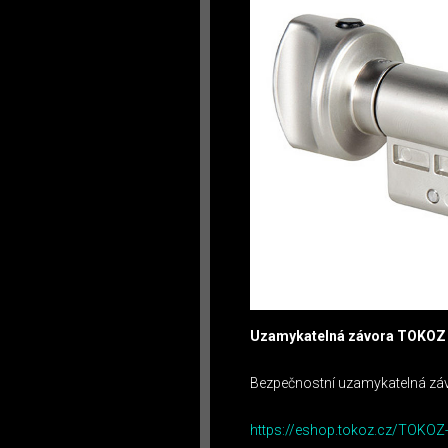
Uzamykatelná závora TOKOZ 
Bezpečnostní uzamykatelná závor
https://eshop.tokoz.cz/TOKOZ