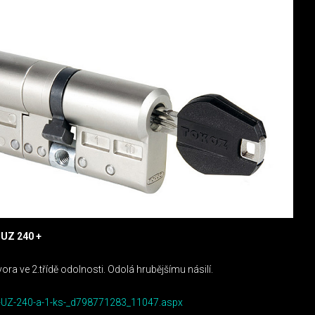
UZ 240 +
a ve 2.třídě odolnosti. Odolá hrubějšímu násilí.
-UZ-240-a-1-ks-_d798771283_11047.aspx