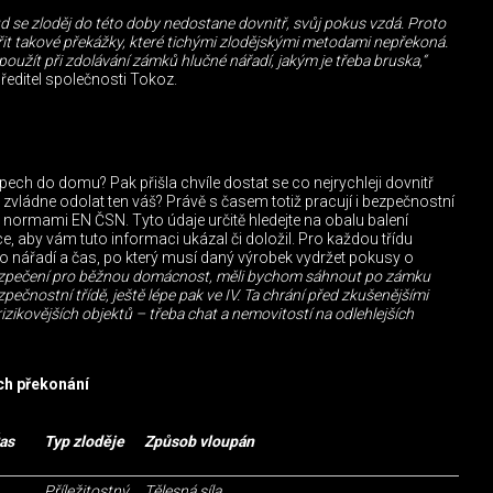
kud se zloděj do této doby nedostane dovnitř, svůj pokus vzdá. Proto
it takové překážky, které tichými zlodějskými metodami nepřekoná.
 použít při zdolávání zámků hlučné nářadí, jakým je třeba bruska,“
 ředitel společnosti Tokoz.
upech do domu? Pak přišla chvíle dostat se co nejrychleji dovnitř
vládne odolat ten váš? Právě s časem totiž pracují i bezpečnostní
i normami EN ČSN. Tyto údaje určitě hledejte na obalu balení
, aby vám tuto informaci ukázal či doložil. Pro každou třídu
o nářadí a čas, po který musí daný výrobek vydržet pokusy o
zpečení pro běžnou domácnost, měli bychom sáhnout po zámku
zpečnostní třídě, ještě lépe pak ve IV. Ta chrání před zkušenějšími
 rizikovějších objektů – třeba chat a nemovitostí na odlehlejších
ich překonání
as
Typ zloděje
Způsob vloupán
Příležitostný
Tělesná síla