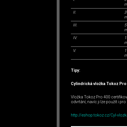
m
II.
3
m
III.
5
m
IV.
1
m
V.
1
m
Tipy:
Cylindrická vložka Tokoz Pro
Vložka Tokoz Pro 400 certifikov
odvrtání, navíc ji lze použít i pro
http://eshop.tokoz.cz/Cyl-vl