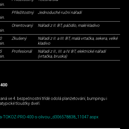
in.
Příležitostný
Jednoduché ruční nářadí
in.
Orientovaný
Nářadí z II. BT, páčidlo, malé kladivo
in.
0
Zkušený
Nářadí z II. a III. BT, malá vrtačka, sekera, velké
in.
kladivo
5
Profesionál
Nářadí z II., III. a IV. BT, elektrické nářadí
in.
(vrtačka, bruska)
 400
aná ve 4. bezpečnostní třídě odolá planžetování, bumpingu i
 atypické tloušťky dveří.
ozka-TOKOZ-PRO-400-s-olivou-_d306578838_11047.aspx