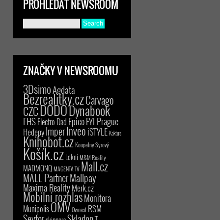
PROHLEDAT NEWSROOM
ZNAČKY V NEWSROOMU
3Dsimo
Agdata
Bezrealitky.cz
Carvago
DODO
Dynabook
CZC
EHS
Epico
FYI Prague
Electro Dad
Inveo
Imper
iSTYLE
Hedepy
Kaktus
Knihobot.cz
Koupelny Syrový
Košík.cz
Lokni
M&M Reality
Mall.cz
MADMONQ
MAGENTA TV
MALL Partner
Mallpay
Maxima Reality
Merk.cz
Mobilní rozhlas
Monitora
OMV
RSM
Munipolis
Ownest
Seyfor
Skladon
T-
skinners