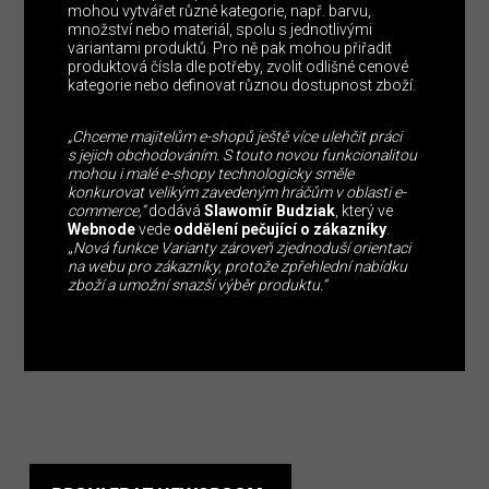
mohou vytvářet různé kategorie, např. barvu,
množství nebo materiál, spolu s jednotlivými
variantami produktů. Pro ně pak mohou přiřadit
produktová čísla dle potřeby, zvolit odlišné cenové
kategorie nebo definovat různou dostupnost zboží.
„Chceme majitelům e-shopů ještě více ulehčit práci
s jejich obchodováním. S touto novou funkcionalitou
mohou i malé e-shopy technologicky směle
konkurovat velikým zavedeným hráčům v oblasti e-
commerce,“
dodává
Slawomír
Budziak
, který ve
Webnode
vede
oddělení pečující o zákazníky
.
„
Nová funkce Varianty zároveň zjednoduší orientaci
na webu pro zákazníky, protože zpřehlední nabídku
zboží a umožní snazší výběr produktu.“