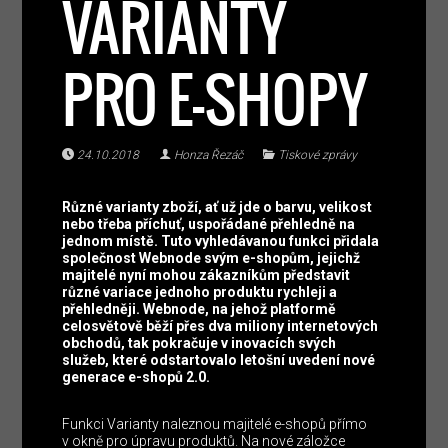
VARIANTY
PRO E-SHOPY
24.10.2018
Honza Řezáč
Tiskové zprávy
Různé varianty zboží, ať už jde o barvu, velikost
nebo třeba příchuť, uspořádané přehledně na
jednom místě. Tuto vyhledávanou funkci přidala
společnost Webnode svým e-shopům, jejichž
majitelé nyní mohou zákazníkům představit
různé variace jednoho produktu rychleji a
přehledněji. Webnode, na jehož platformě
celosvětově běží přes dva miliony internetových
obchodů, tak pokračuje v inovacích svých
služeb, které odstartovalo letošní uvedení nové
generace e-shopů 2.0.
Funkci Varianty naleznou majitelé e-shopů přímo
v okně pro úpravu produktů. Na nové záložce