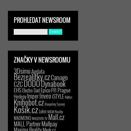
PROHLEDAT NEWSROOM
ZNAČKY V NEWSROOMU
3Dsimo
Agdata
Bezrealitky.cz
Carvago
DODO
Dynabook
CZC
EHS
Epico
FYI Prague
Electro Dad
Inveo
Imper
iSTYLE
Hedepy
Kaktus
Knihobot.cz
Koupelny Syrový
Košík.cz
Lokni
M&M Reality
Mall.cz
MADMONQ
MAGENTA TV
MALL Partner
Mallpay
Maxima Reality
Merk.cz