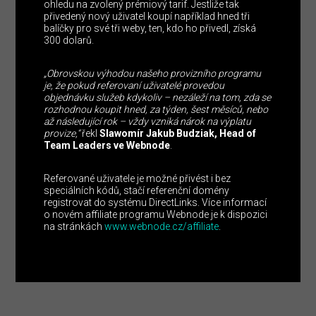
ohledu na zvolený prémiový tarif. Jestliže tak
přivedený nový uživatel koupí například hned tři
balíčky pro své tři weby, ten, kdo ho přivedl, získá
300 dolarů.
„Obrovskou výhodou našeho provizního programu
je, že pokud referovaní uživatelé provedou
objednávku služeb kdykoliv – nezáleží na tom, zda se
rozhodnou koupit hned, za týden, šest měsíců, nebo
až následující rok – vždy vzniká nárok na výplatu
provize,“
řekl
Slawomír Jakub Budziak, Head of
Team Leaders ve Webnode
.
Referované uživatele je možné přivést i bez
speciálních kódů, stačí referenční domény
registrovat do systému DirectLinks. Více informací
o novém affiliate programu Webnode je k dispozici
na stránkách
www.webnode.cz/affiliate
.