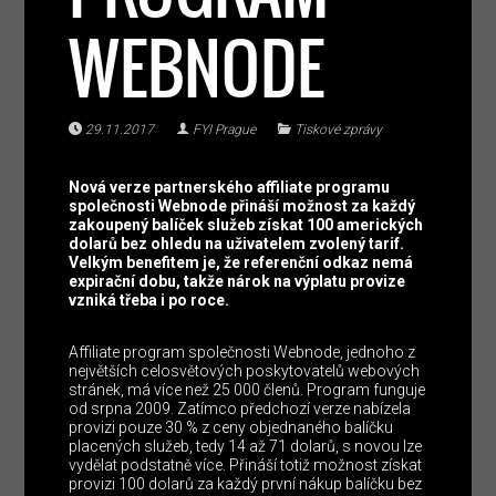
WEBNODE
29.11.2017
FYI Prague
Tiskové zprávy
Nová verze partnerského affiliate programu
společnosti Webnode přináší možnost za každý
zakoupený balíček služeb získat 100 amerických
dolarů bez ohledu na uživatelem zvolený tarif.
Velkým benefitem je, že referenční odkaz nemá
expirační dobu, takže nárok na výplatu provize
vzniká třeba i po roce.
Affiliate program společnosti Webnode, jednoho z
největších celosvětových poskytovatelů webových
stránek, má více než 25 000 členů. Program funguje
od srpna 2009. Zatímco předchozí verze nabízela
provizi pouze 30 % z ceny objednaného balíčku
placených služeb, tedy 14 až 71 dolarů, s novou lze
vydělat podstatně více. Přináší totiž možnost získat
provizi 100 dolarů za každý první nákup balíčku bez