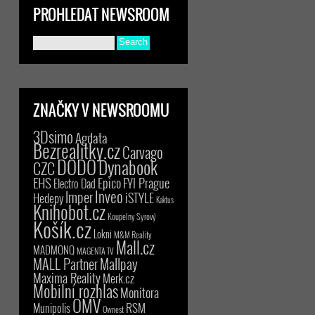
PROHLEDAT NEWSROOM
ZNAČKY V NEWSROOMU
3Dsimo
Agdata
Bezrealitky.cz
Carvago
DODO
Dynabook
CZC
EHS
Epico
FYI Prague
Electro Dad
Inveo
Imper
iSTYLE
Hedepy
Kaktus
Knihobot.cz
Koupelny Syrový
Košík.cz
Lokni
M&M Reality
Mall.cz
MADMONQ
MAGENTA TV
MALL Partner
Mallpay
Maxima Reality
Merk.cz
Mobilní rozhlas
Monitora
OMV
RSM
Munipolis
Ownest