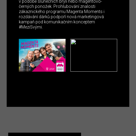
v podobě slunečních brýlí nebo magentovo-
černých ponožek. Prohlubování znalosti
zákaznického programu Magenta Moments i
rozdávání dárků podpoří nová marketingová
kampaň pod komunikačním konceptem
#MeziSvými.