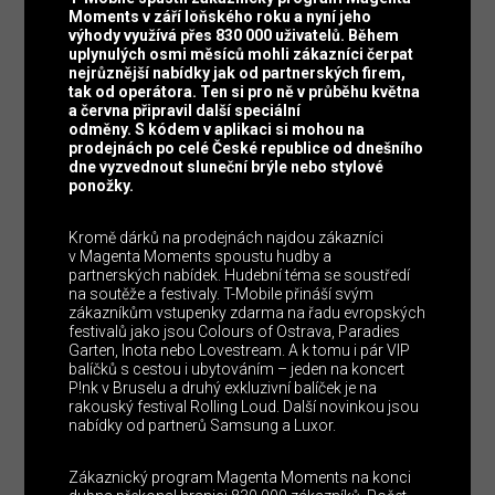
Moments v září loňského roku a nyní jeho
výhody využívá přes 830 000 uživatelů. Během
uplynulých osmi měsíců mohli zákazníci čerpat
nejrůznější nabídky jak od partnerských firem,
tak od operátora. Ten si pro ně v průběhu května
a června připravil další speciální
odměny.
S kódem v aplikaci si mohou na
prodejnách po celé České republice od dnešního
dne vyzvednout sluneční brýle nebo stylové
ponožky.
Kromě dárků na prodejnách najdou zákazníci
v Magenta Moments spoustu hudby a
partnerských nabídek. Hudební téma se soustředí
na soutěže a festivaly. T-Mobile přináší svým
zákazníkům vstupenky zdarma na řadu evropských
festivalů jako jsou Colours of Ostrava, Paradies
Garten, Inota nebo Lovestream. A k tomu i pár VIP
balíčků s cestou i ubytováním – jeden na koncert
P!nk v Bruselu a druhý exkluzivní balíček je na
rakouský festival Rolling Loud. Další novinkou jsou
nabídky od partnerů Samsung a Luxor.
Zákaznický program Magenta Moments na konci