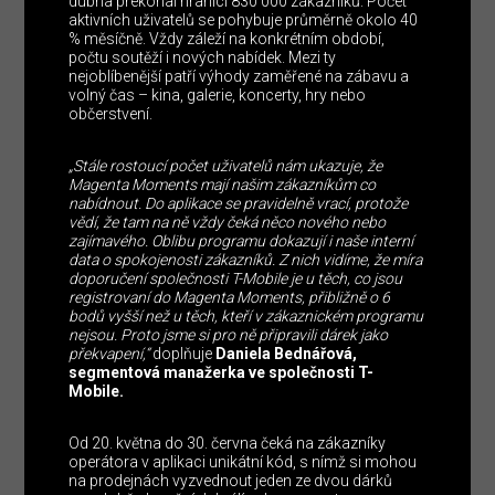
dubna překonal hranici 830 000 zákazníků. Počet
aktivních uživatelů se pohybuje průměrně okolo 40
% měsíčně. Vždy záleží na konkrétním období,
počtu soutěží i nových nabídek. Mezi ty
nejoblíbenější patří výhody zaměřené na zábavu a
volný čas – kina, galerie, koncerty, hry nebo
občerstvení.
„Stále rostoucí počet uživatelů nám ukazuje, že
Magenta Moments mají našim zákazníkům co
nabídnout. Do aplikace se pravidelně vrací, protože
vědí, že tam na ně vždy čeká něco nového nebo
zajímavého. Oblibu programu dokazují i naše interní
data o spokojenosti zákazníků. Z nich vidíme, že míra
doporučení společnosti T-Mobile je u těch, co jsou
registrovaní do Magenta Moments, přibližně o 6
bodů vyšší než u těch, kteří v zákaznickém programu
nejsou. Proto jsme si pro ně připravili dárek jako
překvapení,“
doplňuje
Daniela Bednářová,
segmentová manažerka ve společnosti T-
Mobile.
Od 20. května do 30. června čeká na zákazníky
operátora v aplikaci unikátní kód, s nímž si mohou
na prodejnách vyzvednout jeden ze dvou dárků