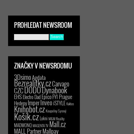
PROHLEDAT NEWSROOM
ZNAČKY V NEWSROOMU
3Dsimo
Agdata
Bezrealitky.cz
Carvago
DODO
Dynabook
CZC
EHS
Epico
FYI Prague
Electro Dad
Inveo
Imper
iSTYLE
Hedepy
Kaktus
Knihobot.cz
Koupelny Syrový
Košík.cz
Lokni
M&M Reality
Mall.cz
MADMONQ
MAGENTA TV
MALL Partner
Mallpay