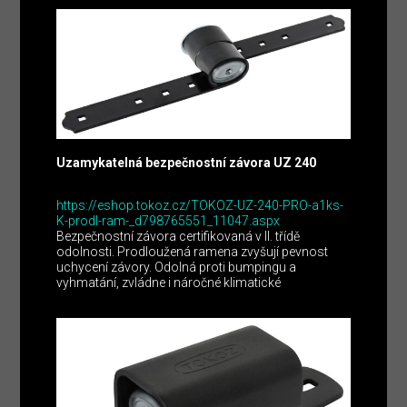
Uzamykatelná bezpečnostní závora UZ 240
https://eshop.tokoz.cz/TOKOZ-UZ-240-PRO-a1ks-
K-prodl-ram-_d798765551_11047.aspx
Bezpečnostní závora certifikovaná v II. třídě
odolnosti. Prodloužená ramena zvyšují pevnost
uchycení závory. Odolná proti bumpingu a
vyhmatání, zvládne i náročné klimatické