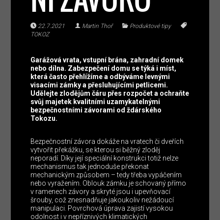
22.7.2021
Martin Thoř
Produktové tipy
TOKOZ
Garážová vrata, vstupní brána, zahradní domek
nebo dílna. Zabezpečení domu se týká i míst,
která často přehlížíme a odbýváme levnými
visacími zámky a přesluhujícími petlicemi.
Udělejte zlodějům čáru přes rozpočet a ochraňte
svůj majetek kvalitními uzamykatelnými
bezpečnostními závorami od ždárského
Tokozu.
Bezpečnostní závora dokáže na vratech či dveřích
vytvořit překážku, se kterou si běžný zloděj
neporadí. Díky její speciální konstrukci totiž nelze
mechanismus tak jednoduše překonat
mechanickým způsobem – tedy třeba vypáčením
nebo vyražením. Oblouk zámku je schovaný přímo
v ramenech závory a skryté jsou i upevňovací
šrouby, což znesnadňuje jakoukoliv nežádoucí
manipulaci. Povrchová úprava zajistí vysokou
odolnost i v nepříznivých klimatických