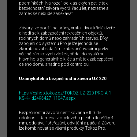
podmínkách. Na rozdíl od klasických petlic tak
bezpečnostní závora vydrží řadu let, nezrezne a
zámek se nebude zasekávat.
Závory lze použít na brány, vrata i dvoukřídlé dveře
a hodí se k zabezpečení rekreačních objektů,
rodinných domů nebo zahradních staveb. Díky
zapojení do systému Pro je lze jednoduše
zkombinovat s dalšími zabezpečovacími prvky
včetně zámkových vložek, přidat do systému
hlavního a generálního klíče a mít tak zabezpečení
celého domu snadno pod kontrolou.
Uzamykatelná bezpečnostní závora UZ 220
https://eshop.tokoz.cz/TOKOZ-UZ-220-PRO-A-1-
KS-K-_d2496427_11047.aspx
Bezpečnostní závora certifikovaná v II. třídě
odolnosti. Ramena z ocelového plechu tloušťky 4
mm, odolávají přeřezání, odvrtání a páčení. Závoru
lze kombinovat se všemi produkty Tokoz Pro.