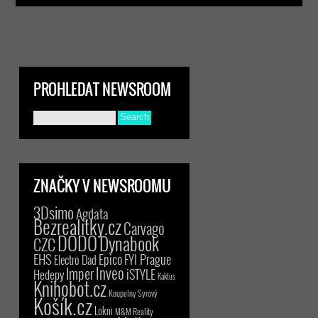
PROHLEDAT NEWSROOM
ZNAČKY V NEWSROOMU
3Dsimo
Agdata
Bezrealitky.cz
Carvago
DODO
Dynabook
CZC
EHS
Epico
FYI Prague
Electro Dad
Inveo
Imper
iSTYLE
Hedepy
Kaktus
Knihobot.cz
Koupelny Syrový
Košík.cz
Lokni
M&M Reality