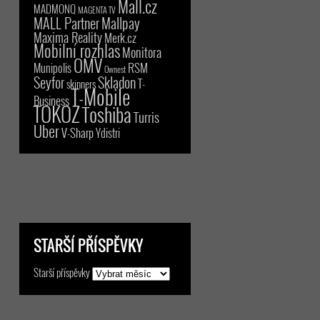
Mall.cz
MADMONQ
MAGENTA TV
MALL Partner
Mallpay
Maxima Reality
Merk.cz
Mobilní rozhlas
Monitora
OMV
RSM
Munipolis
Ownest
Seyfor
Skladon
T-
skinners
T-Mobile
Business
TOKOZ
Toshiba
Turris
Uber
V-Sharp
Ydistri
STARŠÍ PŘÍSPĚVKY
Starší příspěvky