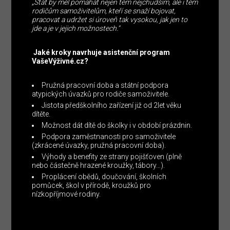
„Stát by měl pomáhat nejen těm nejchudším, ale i těm
rodičům samoživitelům, kteří se snaží bojovat,
pracovat a udržet si úroveň tak vysokou, jak jen to
jde a je v jejich možnostech.“
Jaké kroky navrhuje asistenční program
VašeVýživné.cz?
Pružná pracovní doba a státní podpora
atypických úvazků pro rodiče samoživitele.
Jistota předškolního zařízení již od 2let věku
dítěte.
Možnost dát dítě do školky i v období prázdnin.
Podpora zaměstnanosti pro samoživitele
(zkrácené úvazky, pružná pracovní doba).
Výhody a benefity ze strany pojišťoven (plně
nebo částečně hrazené kroužky, tábory…).
Proplácení obědů, doučování, školních
pomůcek, škol v přírodě, kroužků pro
nízkopříjmové rodiny.