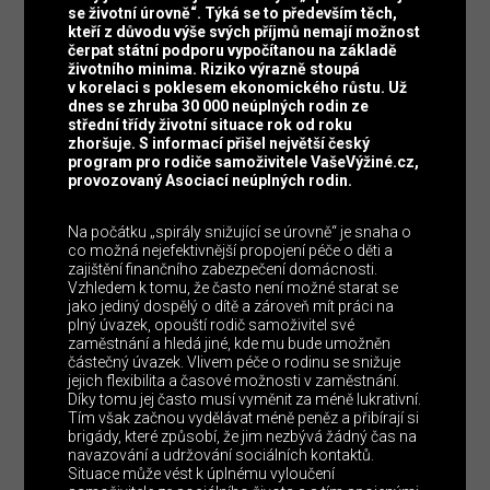
se životní úrovně“. Týká se to především těch,
kteří z důvodu výše svých příjmů nemají možnost
čerpat státní podporu vypočítanou na základě
životního minima. Riziko výrazně stoupá
v korelaci s poklesem ekonomického růstu. Už
dnes se zhruba 30 000 neúplných rodin ze
střední třídy životní situace rok od roku
zhoršuje. S informací přišel největší český
program pro rodiče samoživitele VašeVýžiné.cz,
provozovaný Asociací neúplných rodin.
Na počátku „spirály snižující se úrovně“ je snaha o
co možná nejefektivnější propojení péče o děti a
zajištění finančního zabezpečení domácnosti.
Vzhledem k tomu, že často není možné starat se
jako jediný dospělý o dítě a zároveň mít práci na
plný úvazek, opouští rodič samoživitel své
zaměstnání a hledá jiné, kde mu bude umožněn
částečný úvazek. Vlivem péče o rodinu se snižuje
jejich flexibilita a časové možnosti v zaměstnání.
Díky tomu jej často musí vyměnit za méně lukrativní.
Tím však začnou vydělávat méně peněz a přibírají si
brigády, které způsobí, že jim nezbývá žádný čas na
navazování a udržování sociálních kontaktů.
Situace může vést k úplnému vyloučení