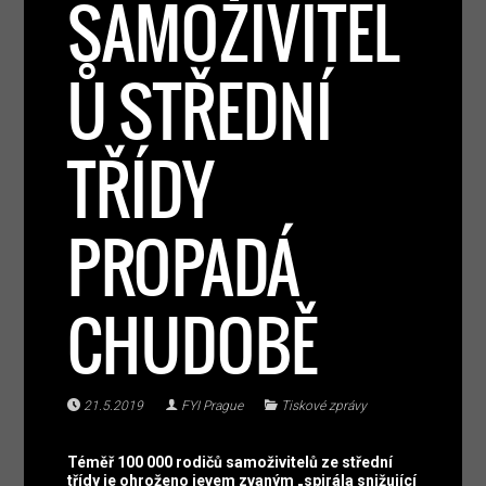
SAMOŽIVITEL
Ů STŘEDNÍ
TŘÍDY
PROPADÁ
CHUDOBĚ
21.5.2019
FYI Prague
Tiskové zprávy
Téměř 100 000 rodičů samoživitelů ze střední
třídy je ohroženo jevem zvaným „spirála snižující