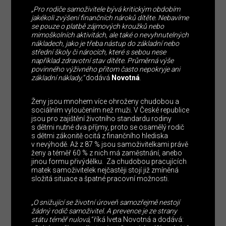
„Pro rodiče samoživitele bývá kritickým obdobím
jakékoli zvýšení finančních nároků dítěte. Nebavíme
se pouze o platbě zájmových kroužků nebo
mimoškolních aktivitách, ale také o nevyhnutelných
nákladech, jako je třeba nástup do základní nebo
střední školy či nárocích, které s sebou nese
například zdravotní stav dítěte. Průměrná výše
povinného výživného přitom často nepokryje ani
základní náklady,“
dodává
Novotná
.
Ženy jsou mnohem více ohroženy chudobou a
sociálním vyloučením než muži. V České republice
jsou pro zajištění životního standardu rodiny
s dětmi nutné dva příjmy, proto se osamělý rodič
s dětmi zákonitě ocitá z finančního hlediska
v nevýhodě. Až z 87 % jsou samoživitelkami právě
ženy a téměř 60 % z nich má zaměstnání, anebo
jinou formu přivýdělku. Za chudobou pracujících
matek samoživitelek nejčastěji stojí již zmíněná
složitá situace a špatné pracovní možnosti.
„O snižující se životní úroveň samozřejmě nestojí
žádný rodič samoživitel. A prevence je ze strany
státu téměř nulová,“
říká Iveta Novotná a dodává: