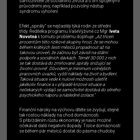
samoživitele ze sociálního života a s tím spojenými
průvodními jevy, například pozvolný nástup
syndromu vyhoření.
Efekt „spirály“ se nejčastěji týká rodin ze střední
třídy. Ředitelka programu VašeVýživné.cz Mgr.
Iveta
Novotná
k tomuto problému doplňuje:
„Až třiceti
procentům této rizikové skupiny hrozí, že se mohou
během krátkých šesti měsíců propadnout až na
takovou úroveň, že začnou být závislí na státní
podpoře a sociálních dávkách. Téměř 30 000 z nich
se tak dostává do zmiňované ‚spirály snižující se
životní úrovně‘. Důvodem je minimum volnějších
pracovních úvazků, vyšší náklady na život a bydlení.
Taková situace vede k nulové možnosti ušetřit
jakékoliv finance a v případě krizové situace a
nečekaných výdajů se samoživitel dostává do silného
psychického náporu a následné izolace.“
Finanční nároky na výchovu dítěte se zvyšují, stejně
tak rostou náklady na chod domácnosti.
S přibržděním růstu ekonomiky je navíc možné
očekávat další negativní dopady. Tisíce domácností
se během pár měsíců dostat do pásma chudoby.