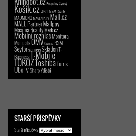
Knihobot.cz
Koupelny Syrový
Košík.cz
Lokni
M&M Reality
Mall.cz
MADMONQ
MAGENTA TV
MALL Partner
Mallpay
Maxima Reality
Merk.cz
Mobilní rozhlas
Monitora
OMV
RSM
Munipolis
Ownest
Seyfor
Skladon
T-
skinners
T-Mobile
Business
TOKOZ
Toshiba
Turris
Uber
V-Sharp
Ydistri
STARŠÍ PŘÍSPĚVKY
Starší příspěvky