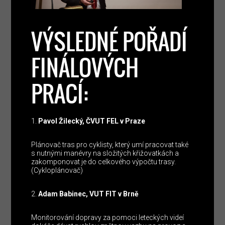
VÝSLEDNÉ POŘADÍ
FINÁLOVÝCH
PRACÍ:
Pavol Žilecký, ČVUT FEL v Praze
Plánovač tras pro cyklisty, který umí pracovat také
s nutnými manévry na složitých křižovatkách a
zakomponovat je do celkového výpočtu trasy.
(Cykloplánovač)
Adam Babinec, VUT FIT v Brně
Monitorování dopravy za pomoci leteckých videí