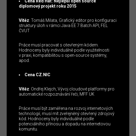
Cena Red Hat: Nejlepší open source
diplomový projekt roku 2015
Vítěz
: Tomáš Milata, Grafický editor pro konfiguraci
struktury úloh v rámci Java EE 7 Batch API, FEL
ČVUT
Práce musí pracovat s otevřeným kódem.
Hodnoceny byly individuálně podle využitelnosti
v praxi, kompatibilitou s open-source systémy,
apod.
Cena CZ.NIC
Vítěz
: Ondřej Klejch, Vývoj cloudové platformy pro
automatické rozpoznávání řeči, MFF UK
Práce musí být zaměřena na rozvoj internetových
technologií, musí mít zveřejněný otevřený zdrojový
kód. Hodnoceny byly individuálně podle
potenciálního přínosu a dopadu na internetovou
komunitu.