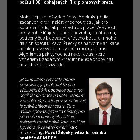
počtu 1 881 obhájených IT diplomových prací.
Mobilní aplikace Cykloplánovač dokáže podle
zadaných kritérií nalézt vhodnou trasu jak pro
sportovní jízdu, tak pro cestu do práce. Ve výpočtu
cesty zohledňuje vlastnosti povrchu, profil terénu,
potřebný čas k dosažení cílového bodu, a mnoho
dalších specifik. Pavol Žilecký se na tvorbě aplikace
podílel právě vývojem výpočtu možných tras.
Algoritmus pak vyhodnotí několik tras, které
vzhledem k zadaným kritériím nejlépe odpovídají
požadavkům uživatele.
„Pokud lidem vytvoříte dobré
podmínky, je podle některých
výzkumů 60 % populace ochotno
dojíždět do práce na kole. Jedním
z problémů, se kterými se setkávají,
je právě plánování cesty. Tuto
aplikaci považujeme za nástroj pro
překročení bariéry, aby lidé ve
městech mohli právě kolo využívat
k přepravě ve větší míře,“
říká o
projektu
Ing. Pavol Žilecký
,
vítěz 6. ročníku
soutěže ACM SPY
.