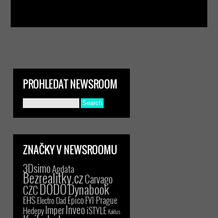
PROHLEDAT NEWSROOM
ZNAČKY V NEWSROOMU
3Dsimo
Agdata
Bezrealitky.cz
Carvago
DODO
Dynabook
CZC
EHS
Epico
FYI Prague
Electro Dad
Inveo
Imper
iSTYLE
Hedepy
Kaktus