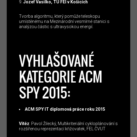
Jozef Vasilko, TU FEI v Košicích
Tvorba algoritmu, který pomůže teleskopu
umístěnému na Mezinárodní vesmírné stanici s
analýzou částic s ultravysokou energií.
VYHLAŠOVANÉ
KATEGORIE ACM
SPY 2015:
ACM SPY IT diplomová práce roku 2015
Vítěz
: Pavol Žilecký, Multikriteriální cykloplánování s
rozšířenou reprezentací křižovatek, FEL ČVUT