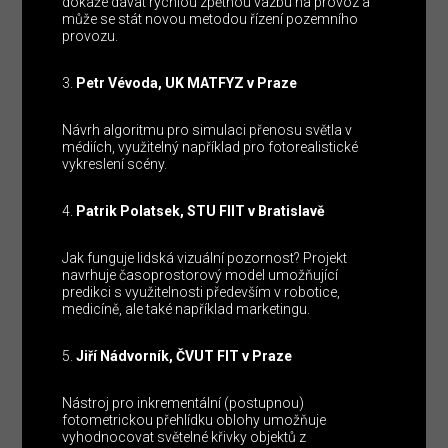
dokáže dávat rychlou zpětnou vazbu na provoz a
může se stát novou metodou řízení pozemního
provozu.
Petr Vévoda, UK MATFYZ v Praze
Návrh algoritmu pro simulaci přenosu světla v
médiích, využitelný například pro fotorealistické
vykreslení scény.
Patrik Polatsek, STU FIIT v Bratislavě
Jak funguje lidská vizuální pozornost? Projekt
navrhuje časoprostorový model umožňující
predikci s využitelnosti především v robotice,
medicíně, ale také například marketingu.
Jiří Nádvorník, ČVUT FIT v Praze
Nástroj pro inkrementální (postupnou)
fotometrickou přehlídku oblohy umožňuje
vyhodnocovat světelné křivky objektů z