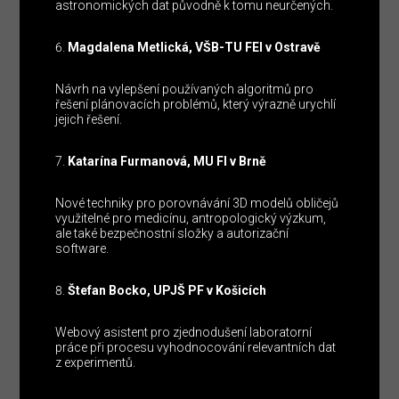
astronomických dat původně k tomu neurčených.
Magdalena Metlická, VŠB-TU FEI v Ostravě
Návrh na vylepšení používaných algoritmů pro
řešení plánovacích problémů, který výrazně urychlí
jejich řešení.
Katarína Furmanová, MU FI v Brně
Nové techniky pro porovnávání 3D modelů obličejů
využitelné pro medicínu, antropologický výzkum,
ale také bezpečnostní složky a autorizační
software.
Štefan Bocko, UPJŠ PF v Košicích
Webový asistent pro zjednodušení laboratorní
práce při procesu vyhodnocování relevantních dat
z experimentů.