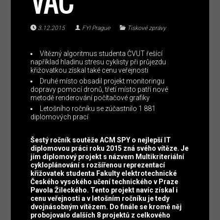
VAČ
3.12.2015
FYI Prague
Tiskové zprávy
Vítězný algoritmus studenta ČVUT řešící
například hladinu stresu cyklisty při průjezdu
křižovatkou získal také cenu veřejnosti
Druhé místo obsadil projekt monitoringu
dopravy pomocí dronů, třetí místo patří nové
metodě renderování počítačové grafiky
Letošního ročníku se zúčastnilo 1 881
diplomových prací
Šestý ročník soutěže ACM SPY o nejlepší IT
diplomovou práci roku 2015 zná svého vítěze. Je
jím diplomový projekt s názvem Multikriteriální
cykloplánování s rozšířenou reprezentací
křižovatek studenta Fakulty elektrotechnické
Českého vysokého učení technického v Praze
Pavola Žileckého. Tento projekt navíc získal i
cenu veřejnosti a v letošním ročníku je tedy
dvojnásobným vítězem. Do finále se kromě něj
probojovalo dalších 8 projektů z celkového