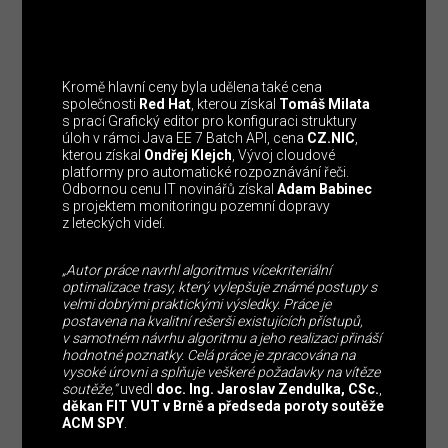
Kromě hlavní ceny byla udělena také cena
společnosti
Red Hat
, kterou získal
Tomáš Milata
s prací Grafický editor pro konfiguraci struktury
úloh v rámci Java EE 7 Batch API, cena
CZ.NIC
,
kterou získal
Ondřej Klejch
, Vývoj cloudové
platformy pro automatické rozpoznávání řeči.
Odbornou cenu IT novinářů získal
Adam Babinec
s projektem monitoringu pozemní dopravy
z leteckých videí.
„Autor práce navrhl algoritmus vícekriteriální
optimalizace trasy, který vylepšuje známé postupy s
velmi dobrými praktickými výsledky. Práce je
postavena na kvalitní rešerši existujících přístupů,
v samotném návrhu algoritmu a jeho realizaci přináší
hodnotné poznatky. Celá práce je zpracována na
vysoké úrovni a splňuje veškeré požadavky na vítěze
soutěže,“
uvedl
doc. Ing. Jaroslav Zendulka, CSc.
,
děkan FIT VUT v Brně a předseda poroty soutěže
ACM SPY
.