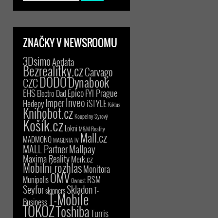
ZNAČKY V NEWSROOMU
3Dsimo
Agdata
Bezrealitky.cz
Carvago
DODO
Dynabook
CZC
EHS
Epico
FYI Prague
Electro Dad
Inveo
Imper
iSTYLE
Hedepy
Kaktus
Knihobot.cz
Koupelny Syrový
Košík.cz
Lokni
M&M Reality
Mall.cz
MADMONQ
MAGENTA TV
MALL Partner
Mallpay
Maxima Reality
Merk.cz
Mobilní rozhlas
Monitora
OMV
RSM
Munipolis
Ownest
Seyfor
Skladon
T-
skinners
T-Mobile
Business
TOKOZ
Toshiba
Turris