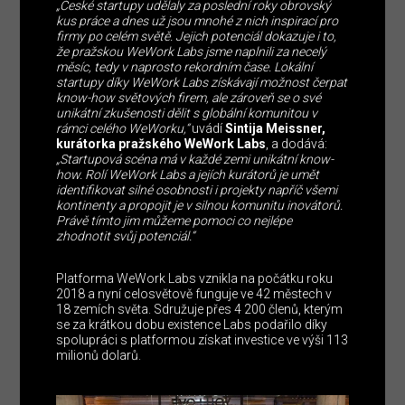
„České startupy udělaly za poslední roky obrovský
kus práce a dnes už jsou mnohé z nich inspirací pro
firmy po celém světě. Jejich potenciál dokazuje i to,
že pražskou WeWork Labs jsme naplnili za necelý
měsíc, tedy v naprosto rekordním čase. Lokální
startupy díky WeWork Labs získávají možnost čerpat
know-how světových firem, ale zároveň se o své
unikátní zkušenosti dělit s globální komunitou v
rámci celého WeWorku,“
uvádí
Sintija Meissner,
kurátorka pražského WeWork Labs
, a dodává:
„Startupová scéna má v každé zemi unikátní know-
how. Rolí WeWork Labs a jejích kurátorů je umět
identifikovat silné osobnosti i projekty napříč všemi
kontinenty a propojit je v silnou komunitu inovátorů.
Právě tímto jim můžeme pomoci co nejlépe
zhodnotit svůj potenciál.“
Platforma WeWork Labs vznikla na počátku roku
2018 a nyní celosvětově funguje ve 42 městech v
18 zemích světa. Sdružuje přes 4 200 členů, kterým
se za krátkou dobu existence Labs podařilo díky
spolupráci s platformou získat investice ve výši 113
milionů dolarů.