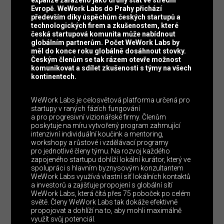
Evropě. WeWork Labs do Prahy přichází
především díky úspěchům českých startupů a
technologických firem a zkušenostem, které
česká startupová komunita může nabídnout
globálním partnerům. Počet WeWork Labs by
měl do konce roku globálně dosáhnout stovky.
Českým členům se tak rázem otevře možnost
komunikovat a sdílet zkušenosti s týmy na všech
kontinentech.
WeWork Labs je celosvětová platforma určená pro
startupy v raných fázích fungování
a pro progresivní vizionářské firmy. Členům
poskytuje na míru vytvořený program zahrnující
intenzivní individuální koučink a mentoring,
workshopy a růstové i vzdělávací programy
pro jednotlivé členy týmu. Na rozvoj každého
zapojeného startupu dohlíží lokální kurátor, který ve
spolupráci s hlavním byznysovým konzultantem
WeWork Labs využívá vlastní síť lokálních kontaktů
a investorů a zajišťuje propojení s globální sítí
WeWork Labs, která čítá přes 75 poboček po celém
světě. Členy WeWork Labs tak dokáže efektivně
propojovat a dohlíží na to, aby mohli maximálně
využít svůj potenciál.