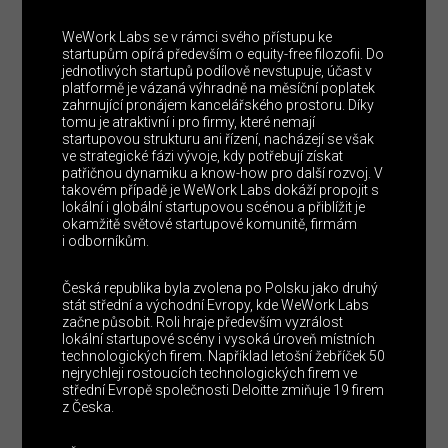
WeWork Labs se v rámci svého přístupu ke
startupům opírá především o equity-free filozofii. Do
jednotlivých startupů podílově nevstupuje, účast v
platformě je vázaná výhradně na měsíční poplatek
zahrnující pronájem kancelářského prostoru. Díky
tomu je atraktivní i pro firmy, které nemají
startupovou strukturu ani řízení, nacházejí se však
ve strategické fázi vývoje, kdy potřebují získat
patřičnou dynamiku a know-how pro další rozvoj. V
takovém případě je WeWork Labs dokáží propojit s
lokální i globální startupovou scénou a přiblížit je
okamžitě světové startupové komunitě, firmám
i odborníkům.
Česká republika byla zvolena po Polsku jako druhý
stát střední a východní Evropy, kde WeWork Labs
začne působit. Roli hraje především vyzrálost
lokální startupové scény i vysoká úroveň místních
technologických firem. Například letošní žebříček 50
nejrychleji rostoucích technologických firem ve
střední Evropě společnosti Deloitte zmiňuje 19 firem
z Česka.