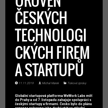
ÚROVEŇ
ČESKÝCH
TECHNOLOGI
CKÝCH FIREM
A STARTUPŮ
11.11.2019
Michal Marek
Tiskové zprávy
Globální startupová platforma WeWork Labs míří
do Prahy a od 7. listopadu zahajuje spolupráci s
českými startupy a firmami. Česko bylo do plánu
expanze zařazeno jako druhý stát ve střední