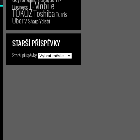
T-Mobile
Business
TOKOZ
Toshiba
Turris
Uber
V-Sharp
Ydistri
STARŠÍ PŘÍSPĚVKY
Starší příspěvky