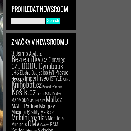
PROHLEDAT NEWSROOM
ZNAČKY V NEWSROOMU
3Dsimo
Agdata
Bezrealitky.cz
Carvago
DODO
Dynabook
CZC
EHS
Epico
FYI Prague
Electro Dad
Inveo
Imper
iSTYLE
Hedepy
Kaktus
Knihobot.cz
Koupelny Syrový
Košík.cz
Lokni
M&M Reality
Mall.cz
MADMONQ
MAGENTA TV
MALL Partner
Mallpay
Maxima Reality
Merk.cz
Mobilní rozhlas
Monitora
OMV
RSM
Munipolis
Ownest
Seyfor
Skladon
T-
skinners