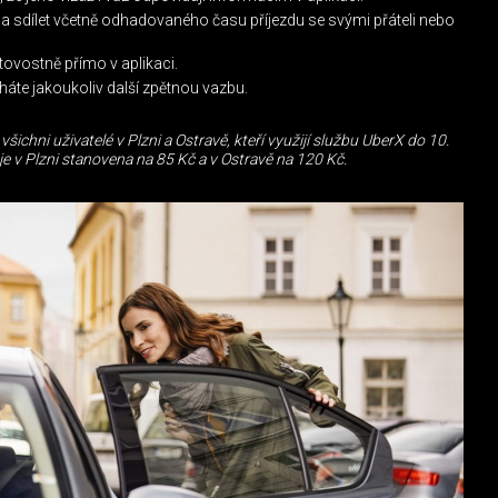
a sdílet včetně odhadovaného času příjezdu se svými přáteli nebo
tovostně přímo v aplikaci.
áte jakoukoliv další zpětnou vazbu.
všichni uživatelé v Plzni a Ostravě, kteří využijí službu UberX do 10.
je v Plzni stanovena na 85 Kč a v Ostravě na 120 Kč.