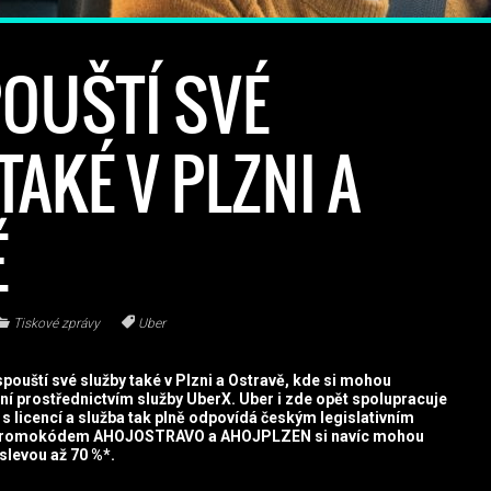
OUŠTÍ SVÉ
TAKÉ V PLZNI A
Ě
Tiskové zprávy
Uber
ouští své služby také v Plzni a Ostravě, kde si mohou
ní prostřednictvím služby UberX. Uber i zde opět spolupracuje
 s licencí a služba tak plně odpovídá českým legislativním
 promokódem AHOJOSTRAVO a AHOJPLZEN si navíc mohou
slevou až 70 %*.