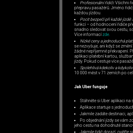
Profesionální řidiči:
Všichni řid
přepravu pasažérů. Jméno řidiče
každou jízdou.
Pocit bezpečí při každé jízdě:
funkcí – od hodnocení řidiče p
snadno sledovat svou cestu, sdíl
Více informací
zde
.
Nízké ceny a jednoduchá plat
se nezvyšuje, ani když se změní
žádné nepříjemné překvapení. Pl
aplikaci platební kartou, služb
jízdy. Pokud cestuje více pasažér
Spolehlivá kdekoliv a kdykoliv
10 000 měst v 71 zemích po ce
Jak Uber funguje
Stáhněte si Uber aplikaci na s
Aplikace startuje s jednodu
Jakmile zadáte destinaci, a
Po objednání jízdy se vám zo
jeho cestu na dohodnuté stanov
Jakmile řidič dorazí, ověřte s