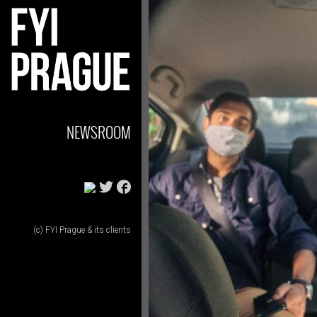
NEWSROOM
(c) FYI Prague & its clients