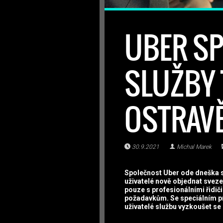
UBER SP
SLUŽBY 
OSTRAV
30.9.2021
Michal Marek
Společnost Uber ode dneška sp
uživatelé nově objednat sveze
pouze s profesionálními řidiči
požadavkům. Se speciálním
uživatelé službu vyzkoušet se 