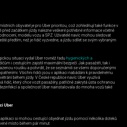
 místních obyvatel je pro Uber prioritou, což zohledňují také funkce v
eště před začátkem jízdy nalezne veškeré potřebné informace včetně
a hodnocení, modelu vozu a SPZ. Uživatelé navíc mohou sledovat
ještě předtím, než je řidič vyzvedne, a jízdu sdílet se svým vybraným
gickou situaci vydal Uber rovněž řadu
hygienických a
idičům i cestujícím zajistil maximální bezpečí. Jak pasažéři, tak i
sazenou roušku a potvrdit, že se seznámili se všemi doporučenými
atřeními. Všichni řidiči jsou v aplikaci nabádáni k pravidelnému
 větrání během jízdy. V České republice navíc Uber využívá
má řidič, který chce vozit pasažéry, patřičně zakrytá ústa ochranou
 dezinfekcí a společnost Uber nainstalovala do mnoha vozů také
ci Uber
 aplikaci si mohou cestující objednat jízdu pomocí několika doteků
luvené místo během pár minut.