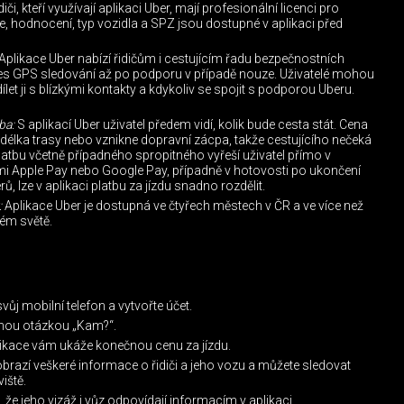
iči, kteří využívají aplikaci Uber, mají profesionální licenci pro
, hodnocení, typ vozidla a SPZ jsou dostupné v aplikaci před
Aplikace Uber nabízí řidičům i cestujícím řadu bezpečnostních
řes GPS sledování až po podporu v případě nouze. Uživatelé mohou
et ji s blízkými kontakty a kdykoliv se spojit s podporou Uberu.
ba:
S aplikací Uber uživatel předem vidí, kolik bude cesta stát. Cena
 délka trasy nebo vznikne dopravní zácpa, takže cestujícího nečeká
atbu včetně případného spropitného vyřeší uživatel přímo v
ami Apple Pay nebo Google Pay, případně v hotovosti po ukončení
ů, lze v aplikaci platbu za jízdu snadno rozdělit.
:
Aplikace Uber je dostupná ve čtyřech městech v ČR a ve více než
lém světě.
vůj mobilní telefon a vytvořte účet.
chou otázkou „Kam?“.
plikace vám ukáže konečnou cenu za jízdu.
brazí veškeré informace o řidiči a jeho vozu a můžete sledovat
iště.
i, že jeho vizáž i vůz odpovídají informacím v aplikaci.