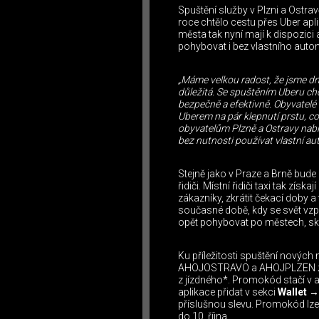
Spuštění služby v Plzni a Ostrav
roce chtělo cestu přes Uber apli
města tak nyní mají k dispozic
pohybovat i bez vlastního auto
„Máme velkou radost, že jsme dn
důležitá. Se spuštěním Uberu c
bezpečně a efektivně. Obyvatelé 
Uberem na pár klepnutí prstu, c
obyvatelům Plzně a Ostravy na
bez nutnosti používat vlastní au
Stejně jako v Praze a Brně bude
řidiči. Místní řidiči taxi tak zís
zákazníky, zkrátit čekací doby a 
současné době, kdy se svět vzp
opět pohybovat po městech, skvěl
Ku příležitosti spuštění novýc
AHOJOSTRAVO a AHOJPLZEN získ
z jízdného*. Promokód stačí v a
aplikace přidat v sekci
Wallet
příslušnou slevu. Promokód lze 
do 10. října.