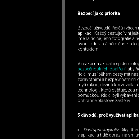
Bezpečí jako priorita
Bezpečí uživatelů, řidičů i všech
aplikaci. Každý cestující v ní j
jména řidiče, jeho fotografie 
svou jízdu v reálném čase, a to 
kontaktem.
V reakci na aktuální epidemiolo
bezpečnostních opatření
, aby ř
řidiči musí během cesty mít na
zdravotními a bezpečnostními op
mytí rukou, dezinfekci vozidla a
technologii, která ověřuje, zda 
pomůckou. Řidiči byli vybaveni
ochranné plastové zástěny.
5 důvodů, proč využívat aplika
Dostupná kdykoliv:
Díky Uber
v aplikaci a řidič dorazí na sm