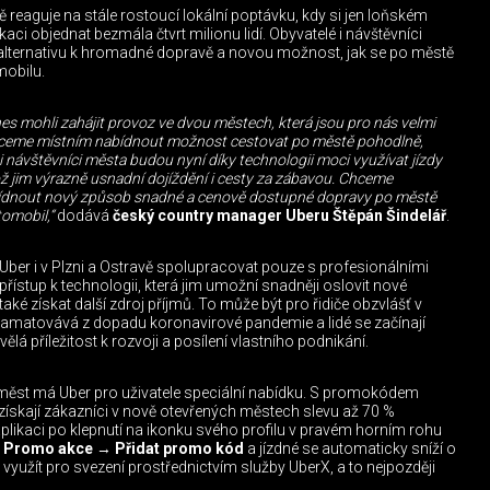
ě reaguje na stále rostoucí lokální poptávku, kdy si jen loňském
kaci objednat bezmála čtvrt milionu lidí. Obyvatelé i návštěvníci
i alternativu k hromadné dopravě a novou možnost, jak se po městě
mobilu.
es mohli zahájit provoz ve dvou městech, která jsou pro nás velmi
hceme místním nabídnout možnost cestovat po městě pohodlně,
i návštěvníci města budou nyní díky technologii moci využívat jízdy
ož jim výrazně usnadní dojíždění i cesty za zábavou. Chceme
bídnout nový způsob snadné a cenově dostupné dopravy po městě
tomobil,“
dodává
český country manager Uberu Štěpán Šindelář
.
 Uber i v Plzni a Ostravě spolupracovat pouze s profesionálními
kají přístup k technologii, která jim umožní snadněji oslovit nové
také získat další zdroj příjmů. To může být pro řidiče obzvlášť v
amatovává z dopadu koronavirové pandemie a lidé se začínají
á příležitost k rozvoji a posílení vlastního podnikání.
h měst má Uber pro uživatele speciální nabídku. S promokódem
ají zákazníci v nově otevřených městech slevu až 70 %
plikaci po klepnutí na ikonku svého profilu v pravém horním rohu
→
Promo akce
→
Přidat promo kód
a jízdné se automaticky sníží o
využít pro svezení prostřednictvím služby UberX, a to nejpozději