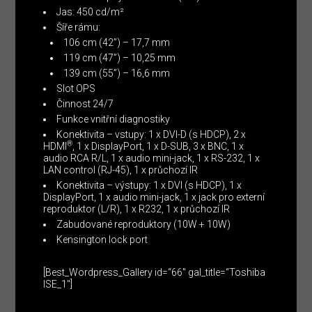
Jas: 450 cd/m²
Šíře rámu:
106 cm (42”) – 17,7 mm
119 cm (47”) – 10,25 mm
139 cm (55”) – 16,6 mm
Slot OPS
Činnost 24/7
Funkce vnitřní diagnostiky
Konektivita – vstupy: 1 x DVI-D (s HDCP), 2 x
®
HDMI
, 1 x DisplayPort, 1 x D-SUB, 3 x BNC, 1 x
audio RCA R/L, 1 x audio mini-jack, 1 x RS-232, 1 x
LAN control (RJ-45), 1 x průchozí IR
Konektivita – výstupy: 1 x DVI (s HDCP), 1 x
DisplayPort, 1 x audio mini-jack, 1 x jack pro externí
reproduktor (L/R), 1 x R232, 1 x průchozí IR
Zabudované reproduktory (10W + 10W)
Kensington lock port
[Best_Wordpress_Gallery id=“66″ gal_title=“Toshiba
ISE_1″]