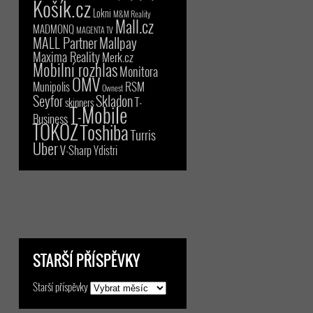
Košík.cz
Lokni
M&M Reality
Mall.cz
MADMONQ
MAGENTA TV
MALL Partner
Mallpay
Maxima Reality
Merk.cz
Mobilní rozhlas
Monitora
OMV
RSM
Munipolis
Ownest
Seyfor
Skladon
T-
skinners
T-Mobile
Business
TOKOZ
Toshiba
Turris
Uber
V-Sharp
Ydistri
STARŠÍ PŘÍSPĚVKY
Starší příspěvky