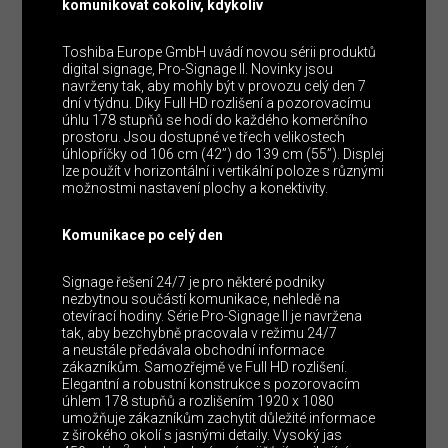
komunikovat cokoliv, kdykoliv
Toshiba Europe GmbH uvádí novou sérii produktů
digital signage, Pro-Signage II. Novinky jsou
navrženy tak, aby mohly být v provozu celý den 7
dní v týdnu. Díky Full HD rozlišení a pozorovacímu
úhlu 178 stupňů se hodí do každého komerčního
prostoru. Jsou dostupné ve třech velikostech
úhlopříčky od 106 cm (42”) do 139 cm (55”). Displej
lze použít v horizontální i vertikální poloze s různými
možnostmi nastavení plochy a konektivity.
Komunikace po celý den
Signage řešení 24/7 je pro některé podniky
nezbytnou součástí komunikace, nehledě na
otevírací hodiny. Série Pro-Signage II je navržena
tak, aby bezchybně pracovala v režimu 24/7
a neustále předávala obchodní informace
zákazníkům. Samozřejmě ve Full HD rozlišení.
Elegantní a robustní konstrukce s pozorovacím
úhlem 178 stupňů a rozlišením 1920 x 1080
umožňuje zákazníkům zachytit důležité informace
z širokého okolí s jasnými detaily. Vysoký jas