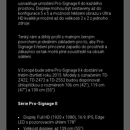
usnadňuje umístění Pro-Signage II do každého
prostoru. Displeje mohou být sestaveny až do
konfigurace 5 x 5 a možnost řetězení obrazu v Ultra
HD kvalitě je možné až do velikosti 2 x 2 z jednoho
zdroje.
Tenký rám a štíhlý profil s matným černým
povrchem je ideálním základem pro to, aby Pro-
Signage II řešení přirozeně zapadlo do prostředí a
zákazníci se tak mohli plně soustředit na obsah
sdělení.
V Evropě bude série Pro-Signage II k dostání ve
třetím čtvrtletí roku 2015. Modely s označením TD-
Z422, TD-Z472 a TD-Z552 budou disponovat
úhlopříčkou o rozměrech 106 cm (42”), 119 cm
(47”) a 139 cm (55”).
Série Pro-Signage II:
Displej: Full HD (1920 x 1080), 16:9, IPS, Edge
LED s pozorovacím úhlem 178°
Velikost displeje: až 139 cm (55”)