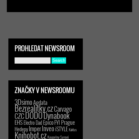
PROHLEDAT NEWSROOM
ZNAČKY V NEWSROOMU
3Dsimo
Agdata
Bezrealitky.cz
Carvago
DODO
Dynabook
CZC
EHS
Epico
FYI Prague
Electro Dad
Inveo
Imper
iSTYLE
Hedepy
Kaktus
Knihobot.cz
Koupelny Syrový