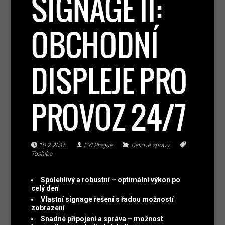
SIGNAGE II:
OBCHODNÍ
DISPLEJE PRO
PROVOZ 24/7
10.2.2015
FYI Prague
Tiskové zprávy
Toshiba
Spolehlivý a robustní – optimální výkon po
celý den
Vlastní signage řešení s řadou možností
zobrazení
Snadné připojení a správa – možnost