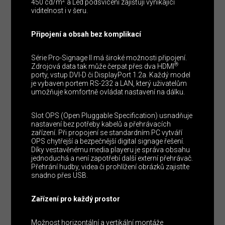
2
450 cd/m
a Led podsvícení zajišťují vynikající
viditelnost i v šeru.
Připojení a obsah bez komplikací
Série Pro-Signage II má široké možnosti připojení.
®
Zdrojová data tak může čerpat přes dva HDMI
porty, vstup DVI-D či DisplayPort 1.2a. Každý model
je vybaven portem RS-232 a LAN, který uživatelům
umožňuje komfortně ovládat nastavení na dálku.
Slot OPS (Open Pluggable Specification) usnadňuje
nastavení bez potřeby kabelů a přehrávacích
zařízení. Při propojení se standardním PC vytváří
OPS chytřejší a bezpečnější digital signage řešení.
Díky vestavěnému media playeru je správa obsahu
jednoduchá a není zapotřebí další externí přehrávač.
Přehrání hudby, videa či prohlížení obrázků zajistíte
snadno přes USB.
Zařízení pro každý prostor
Možnost horizontální a vertikální montáže