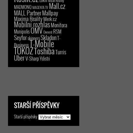
Lokni
M&M Reality
Mall.cz
MADMONQ
MAGENTA TV
MALL Partner
Mallpay
Maxima Reality
Merk.cz
Mobilní rozhlas
Monitora
OMV
RSM
Munipolis
Ownest
Seyfor
Skladon
T-
skinners
T-Mobile
Business
TOKOZ
Toshiba
Turris
Uber
V-Sharp
Ydistri
STARŠÍ PŘÍSPĚVKY
Starší příspěvky