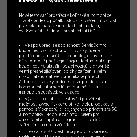
automobilka Toyota 5G aktivně testuje.
Nové testovací prostředí v kolínské automobilce
Toyota bude od počátku sloužit k ověření možnosti
praktického nasazení konkrétních aplikací,
využívajících přednosti privátních sítí 5G:
Ve spolupráci se společností ServisControl
budou testovány autonomní vozíky, řízené
prostřednictvím sítě 5G. Technologie privátní sítě
5G v tomto případě zajistí nejen dostupnost signálu
bez ohledu na aktuální pozici vozíků, ale rovněž i
velmi přesné zjišťování polohy zařízení a velmi
nízkou latenci datové komunikace při jejich.
Autonomní vozíky budou sloužit pro dopravu
komponent automobilů na montážní linku i
transport součástek ve skladech.
Významnou oblastí testování je ověření
možnosti zvýšení výkonu při kontrole produkce s
pomocí sítí senzorů, připojených do privátní sítě 5G
automobilky. T-Mobile za tímto účelem pro
automobilku zajišťuje integraci mezi sítí 5G a
zařízeními internetu věcí (IoT).
Toyota rovněž otestuje brýle pro rozšířenou
realitu pro efektivnější průběh školení nových