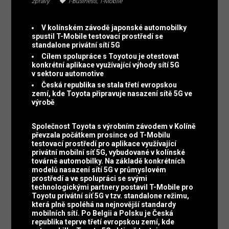
zprávy
T-Business
,
T-Mobile
V kolínském závodě japonské automobilky
spustil T-Mobile testovací prostředí se
standalone privátní sítí 5G
Cílem spolupráce s Toyotou je otestovat
konkrétní aplikace využívající výhody sítí 5G
v sektoru automotive
Česká republika se stala třetí evropskou
zemí, kde Toyota připravuje nasazení sítě 5G ve
výrobě
Společnost Toyota s výrobním závodem v Kolíně
převzala počátkem prosince od T-Mobilu
testovací prostředí pro aplikace využívající
privátní mobilní síť 5G, vybudované v kolínské
továrně automobilky. Na základě konkrétních
modelů nasazení sítí 5G v průmyslovém
prostředí a ve spolupráci se svými
technologickými partnery postavil T-Mobile pro
Toyotu privátní síť 5G v tzv. standalone režimu,
která plně spoléhá na nejnovější standardy
mobilních sítí. Po Belgii a Polsku je Česká
republika teprve třetí evropskou zemí, kde