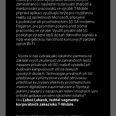
zaměstnanců i následné rozšiřování znalostí a
mentorování pracovníků ve výrobě. T-Mobile
připravil aplikaci využívající brýle pro rozšířenou
realitu od společnosti Microsoft, připojené
k podnikové síti prostřednictvím 5G SA modemu
Pegatron, pro promítání pokynů před očima
pracovníků ve výrobě. Využití privátní sítě 5G
poskytuje výrazně lepší dosah datového signálu a
nižší energetickou náročnost koncových zařízení
oproti Wi-Fi.
„Toyota si nás vybrala jako lokálního partnera na
základě svých zkušeností ze zahraničních testů
nasazení privátních sítí 5G i našich výsledků při
budování kampusových sítí na českých
vysokých
školách. Technologie privátních sítí 5G
představuje v průmyslové výrobě obrovskou
příležitost ke zvýšení efektivity prostřednictvím
masivní digitalizace a automatizace a Toyota je
jedním z leaderů v nasazování řešení vhodných i pro
kritické aplikace ve velmi náročném odvětví,
“
říká
Luboš Lukasík, ředitel segmentu
korporátních zákazníků T-Mobile.