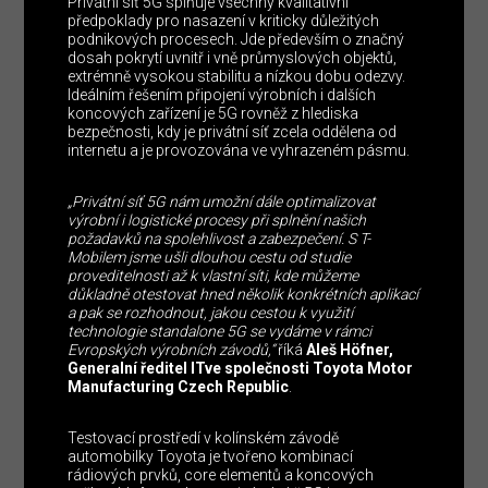
Privátní síť 5G splňuje všechny kvalitativní
předpoklady pro nasazení v kriticky důležitých
podnikových procesech. Jde především o značný
dosah pokrytí uvnitř i vně průmyslových objektů,
extrémně vysokou stabilitu a nízkou dobu odezvy.
Ideálním řešením připojení výrobních i dalších
koncových zařízení je 5G rovněž z hlediska
bezpečnosti, kdy je privátní síť zcela oddělena od
internetu a je provozována ve vyhrazeném pásmu.
„Privátní síť 5G nám umožní dále optimalizovat
výrobní i logistické procesy při splnění našich
požadavků na spolehlivost a zabezpečení. S T-
Mobilem jsme ušli dlouhou cestu od studie
proveditelnosti až k vlastní síti, kde můžeme
důkladně otestovat hned několik konkrétních aplikací
a pak se rozhodnout, jakou cestou k využití
technologie standalone 5G se vydáme v rámci
Evropských výrobních závodů,“
říká
Aleš Höfner,
Generalní ředitel IT
ve společnosti Toyota Motor
Manufacturing Czech Republic
.
Testovací prostředí v kolínském závodě
automobilky Toyota je tvořeno kombinací
rádiových prvků, core elementů a koncových