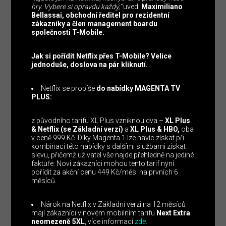
hry. Vybere si opravdu každý,“
uvedl
Maximiliano
Bellassai, obchodní ředitel pro rezidentní
zákazníky a člen management boardu
společnosti T-Mobile.
Jak si pořídit Netflix přes T-Mobile? Velice
jednoduše, doslova na pár kliknutí.
Netflix se propíše
do nabídky MAGENTA TV
PLUS:
z původního tarifu XL Plus vzniknou dva –
XL Plus
& Netflix (se Základní verzí)
a
XL Plus & HBO,
oba
v ceně 999 Kč. Díky Magenta 1 lze navíc získat při
kombinaci této nabídky s dalšími službami získat
slevu, přičemž uživatel vše najde přehledně na jediné
faktuře. Noví zákazníci mohou tento tarif nyní
pořídit za akční cenu 449 Kč/měs. na prvních 6
měsíců.
Nárok na Netflix v Základní verzi na 12 měsíců
mají zákazníci v novém mobilním tarifu
Next Extra
neomezeně 5XL
, více informací
zde
.