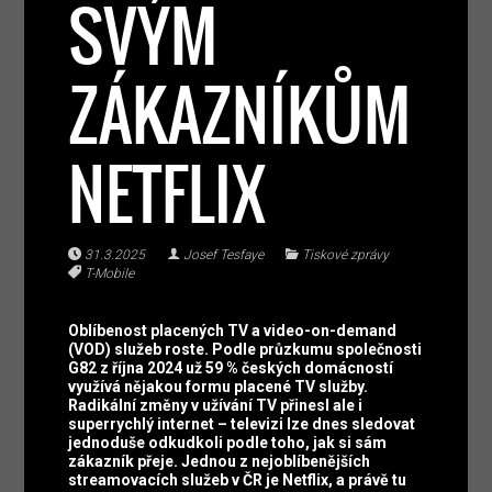
SVÝM
ZÁKAZNÍKŮM
NETFLIX
31.3.2025
Josef Tesfaye
Tiskové zprávy
T-Mobile
Oblíbenost placených TV a video-on-demand
(VOD) služeb roste. Podle průzkumu společnosti
G82 z října 2024 už 59 % českých domácností
využívá nějakou formu placené TV služby.
Radikální změny v užívání TV přinesl ale i
superrychlý internet – televizi lze dnes sledovat
jednoduše odkudkoli podle toho, jak si sám
zákazník přeje. Jednou z nejoblíbenějších
streamovacích služeb v ČR je Netflix, a právě tu