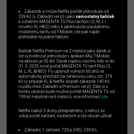
Zákazník si může Netflix pořídit jednoduše od
239 Kč (v Základní verzi) i jako
samostatný balíček
k ostatním MAGENTA TV Plus tarifům (S, M, L i
nového XL HBO) nebo k jakémukoliv paušálnímu
mobilnímu tarifu od T-Mobile, vše pak najde
přehledně na jediné faktuře.
Balíček Netflix Premium na 2 měsíce jako dárek si
lze vyzvednout jednoduše v aplikaci Můj T-Mobile,
na aktivaci je 30 dní. Dárek najdou všichni, kdo si do
31. 5. 2025 nově pořídí MAGENTA TV tarif Plus (S,
M, L, XL &HBO). Po uplynutí volných 60 dnů se
automaticky přechází na ceníkovou cenu, tzn. 379
Kč (v případě XL & Netflix doplatí zákazník 140 Kč
rozdílu mezi Základní a Premium verzí). Dále si v
tomto období bude možné pořídit MAGENTA TV od
199 kč měsíčně na 6 měsíců, více informací
zde
.
Netflix nabízí 3 druhy předplatného, z něhož se
odvíjí počet zařízení, na kterých si lze obsah užívat:
Základní, 1 zařízení, 720 p (HD), 239 Kč;