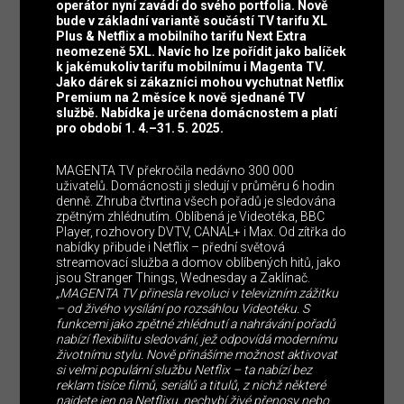
operátor nyní zavádí do svého portfolia. Nově
bude v základní variantě součástí TV tarifu XL
Plus & Netflix a mobilního tarifu Next Extra
neomezeně 5XL. Navíc ho lze pořídit jako balíček
k jakémukoliv tarifu mobilnímu i Magenta TV.
Jako dárek si zákazníci mohou vychutnat Netflix
Premium na 2 měsíce k nově sjednané TV
službě. Nabídka je určena domácnostem a platí
pro období 1. 4.–31. 5. 2025.
MAGENTA TV překročila nedávno 300 000
uživatelů. Domácnosti ji sledují v průměru 6 hodin
denně. Zhruba čtvrtina všech pořadů je sledována
zpětným zhlédnutím. Oblíbená je Videotéka, BBC
Player, rozhovory DVTV, CANAL+ i Max. Od zítřka do
nabídky přibude i Netflix – přední světová
streamovací služba a domov oblíbených hitů, jako
jsou Stranger Things, Wednesday a Zaklínač.
„MAGENTA TV přinesla revoluci v televizním zážitku
– od živého vysílání po rozsáhlou Videotéku. S
funkcemi jako zpětné zhlédnutí a nahrávání pořadů
nabízí flexibilitu sledování, jež odpovídá modernímu
životnímu stylu. Nově přinášíme možnost aktivovat
si velmi populární službu Netflix – ta nabízí bez
reklam tisíce filmů, seriálů a titulů, z nichž některé
najdete jen na Netflixu, nechybí živé přenosy nebo