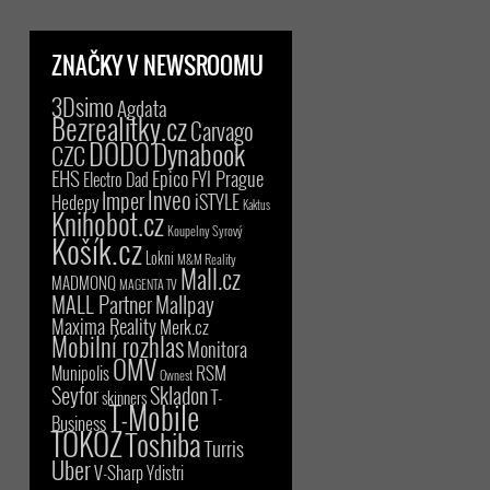
ZNAČKY V NEWSROOMU
3Dsimo
Agdata
Bezrealitky.cz
Carvago
DODO
Dynabook
CZC
EHS
Epico
FYI Prague
Electro Dad
Inveo
Imper
iSTYLE
Hedepy
Kaktus
Knihobot.cz
Koupelny Syrový
Košík.cz
Lokni
M&M Reality
Mall.cz
MADMONQ
MAGENTA TV
MALL Partner
Mallpay
Maxima Reality
Merk.cz
Mobilní rozhlas
Monitora
OMV
RSM
Munipolis
Ownest
Seyfor
Skladon
T-
skinners
T-Mobile
Business
TOKOZ
Toshiba
Turris
Uber
V-Sharp
Ydistri