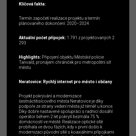
Klíčová fakta:
Termín započetí realizace projektu a termín
plánovaného dokončení: 2020–2024
Aktuální počet přípojek:
1 791 z projektovaných 2
293
Highlights:
Připojení objektu Městské policie
Tanvald, pronájem chrániček pro metropolitní síť
městu
Neratovice: Rychlý internet pro město i občany
Projekt pokrývání a modernizace
šestnáctitisícového města Neratovice je díky
podpoře ze strany vedení města již téměř u konce.
Díky dobře nastavené spolupráci s radnicí dosáhl
operátor během 2 let pokrytí bezmála 75 %
domácností ve městě. Realizace optické sítě
probíhala ve dvou fázích, kdy v první došlo k
modernizaci původní sítě s koaxiálními přípojkami