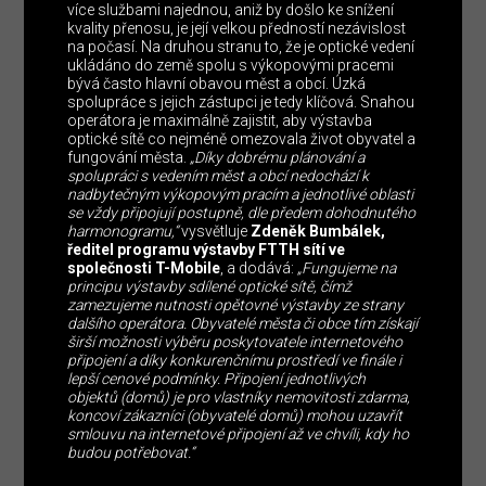
více službami najednou, aniž by došlo ke snížení
kvality přenosu, je její velkou předností nezávislost
na počasí. Na druhou stranu to, že je optické vedení
ukládáno do země spolu s výkopovými pracemi
bývá často hlavní obavou měst a obcí. Úzká
spolupráce s jejich zástupci je tedy klíčová. Snahou
operátora je maximálně zajistit, aby výstavba
optické sítě co nejméně omezovala život obyvatel a
fungování města.
„Díky dobrému plánování a
spolupráci s vedením měst a obcí nedochází k
nadbytečným výkopovým pracím a jednotlivé oblasti
se vždy připojují postupně, dle předem dohodnutého
harmonogramu,“
vysvětluje
Zdeněk Bumbálek,
ředitel programu výstavby FTTH sítí ve
společnosti T-Mobile
, a dodává:
„Fungujeme na
principu výstavby sdílené optické sítě, čímž
zamezujeme nutnosti opětovné výstavby ze strany
dalšího operátora. Obyvatelé města či obce tím získají
širší možnosti výběru poskytovatele internetového
připojení a díky konkurenčnímu prostředí ve finále i
lepší cenové podmínky. Připojení jednotlivých
objektů (domů) je pro vlastníky nemovitosti zdarma,
koncoví zákazníci (obyvatelé domů) mohou uzavřít
smlouvu na internetové připojení až ve chvíli, kdy ho
budou potřebovat.“