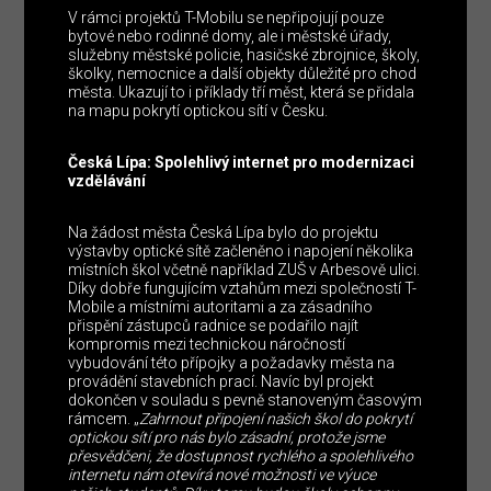
V rámci projektů T-Mobilu se nepřipojují pouze
bytové nebo rodinné domy, ale i městské úřady,
služebny městské policie, hasičské zbrojnice, školy,
školky, nemocnice a další objekty důležité pro chod
města. Ukazují to i příklady tří měst, která se přidala
na mapu pokrytí optickou sítí v Česku.
Česká Lípa: Spolehlivý internet pro modernizaci
vzdělávání
Na žádost města Česká Lípa bylo do projektu
výstavby optické sítě začleněno i napojení několika
místních škol včetně například ZUŠ v Arbesově ulici.
Díky dobře fungujícím vztahům mezi společností T-
Mobile a místními autoritami a za zásadního
přispění zástupců radnice se podařilo najít
kompromis mezi technickou náročností
vybudování této přípojky a požadavky města na
provádění stavebních prací. Navíc byl projekt
dokončen v souladu s pevně stanoveným časovým
rámcem. „
Zahrnout připojení našich škol do pokrytí
optickou sítí pro nás bylo zásadní, protože jsme
přesvědčeni, že dostupnost rychlého a spolehlivého
internetu nám otevírá nové možnosti ve výuce