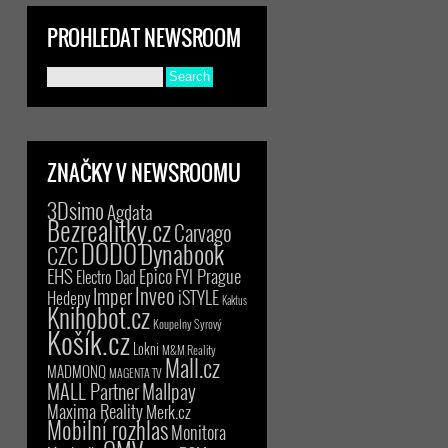
PROHLEDAT NEWSROOM
ZNAČKY V NEWSROOMU
3Dsimo
Agdata
Bezrealitky.cz
Carvago
DODO
Dynabook
CZC
EHS
Epico
FYI Prague
Electro Dad
Inveo
Imper
iSTYLE
Hedepy
Kaktus
Knihobot.cz
Koupelny Syrový
Košík.cz
Lokni
M&M Reality
Mall.cz
MADMONQ
MAGENTA TV
MALL Partner
Mallpay
Maxima Reality
Merk.cz
Mobilní rozhlas
Monitora