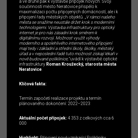
a ve druhé pak k výstavbě přípojek nových. Svojí
součinností město Neratovice přispělo k
maximalizaci počtu připojených domácností, ale i k
připojení řady městských objektů.
„V rámci našeho
města se snažíme neustále držet krok s moderními
technologiemi. Výstavba infrastruktury pro optický
internet je pro nás zásadní krok směrem k
digitálnímu rozvoji. Možnost využít výhody
moderního a spolehlivého internetového připojení
mají tedy i základní a střední školy, školky, městský
úřad a v neposlední řadě tuto možnost získají lékaři v
nově budované poliklinice,“
uvádí k výstavbě optické
infrastruktury
Roman Kroužecký, starosta města
Neratovice
.
Klíčová fakta:
Termín započetí realizace projektu a termín
plánovaného dokončení: 2022–2023
Aktuální počet přípojek:
4 353 z celkových cca 6
000
Highlight:
Připojení nově vznikající Polikliniky