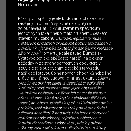
Neratovice
Přes tyto úspěchy je ale budování optické sítě v
řadě jiných případů výrazně náročnější a
zdlouhavější, ať už kvůli územním specifikům
jednotlivých lokalit nebo málo pružnému českému
stavebnímu zákonu.
„Aktuální legislativa může v
některých případech prodloužit dobu mezi žádostí o
povolení k výstavbě a skutečným zahájením realizace
až o tři roky,“
komentuje dále situaci Bumbálek.
Výstavba optické sítě často naráží i na blokační
požadavky ze strany samotných obcí, které v
souvislosti s budováním optické sítě vyžadují
například i stavbu úplně nových chodníků nebo jiné
práce nad rámec budované infrastruktury:
„Cílem T-
Mobilu je pokrývat celistvá území obcí a přinášet
kvalitní optický internet všem jejich obyvatelům.
Neúměrné požadavky některých obcí nás ale nutí
ořezávat zamýšlené pokrytí o nejnákladnější části
území, abychom udrželi alespoň základní ekonomiku
projektů, jejíž návratnost se i tak pohybuje v řádu i
několika desetiletí. Z podstaty věci jsme pak nuceni
redukovat naše záměry, zejména v oblastech s
individuální rodinnou zástavbou, kde je potřeba
náhrady zastaralé telekomunikační infrastruktury