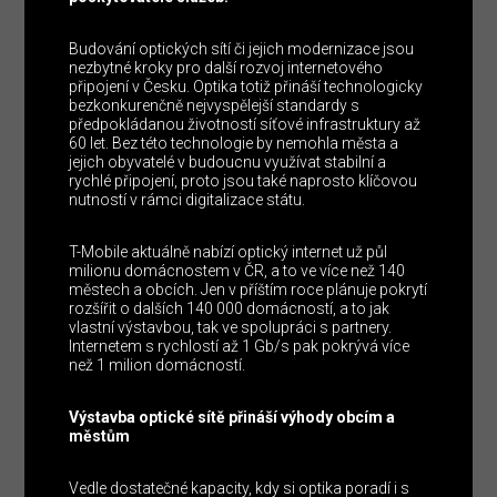
Budování optických sítí či jejich modernizace jsou
nezbytné kroky pro další rozvoj internetového
připojení v Česku. Optika totiž přináší technologicky
bezkonkurenčně nejvyspělejší standardy s
předpokládanou životností síťové infrastruktury až
60 let. Bez této technologie by nemohla města a
jejich obyvatelé v budoucnu využívat stabilní a
rychlé připojení, proto jsou také naprosto klíčovou
nutností v rámci digitalizace státu.
T-Mobile aktuálně nabízí optický internet už půl
milionu domácnostem v ČR, a to ve více než 140
městech a obcích. Jen v příštím roce plánuje pokrytí
rozšířit o dalších 140 000 domácností, a to jak
vlastní výstavbou, tak ve spolupráci s partnery.
Internetem s rychlostí až 1 Gb/s pak pokrývá více
než 1 milion domácností.
Výstavba optické sítě přináší výhody obcím a
městům
Vedle dostatečné kapacity, kdy si optika poradí i s