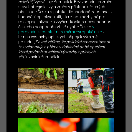
největší,“
vysvětluje Bumbálek. Bez zásadních změn
stavební legislativy a změn v přístupu některých
obcí bude Česká republika dlouhodobě zaostávat v
budování optických sítí, které jsou nezbytné pro
rozvoj digitalizace a zvýšení konkurenceschopnosti
českého hospodářství. Už nyní je Česko
v
porovnání s ostatními zeměmi Evropské unie
v
tempu výstavby optických přípojek výrazně
pozadu.
„Pevně věříme, že politická reprezentace si
to uvědomuje a příjme v dohledné době opatření,
která podpoří urychlení výstavby optických
sítí,“
uzavírá Bumbálek.