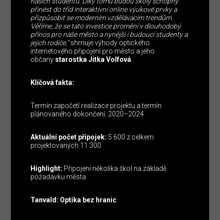
našich studentů. Díky tomu budou školy schopny
přinést do tříd interaktivní online výukové prvky a
přizpůsobit se moderním vzdělávacím trendům.
Věříme, že se tato investice promění v dlouhodobý
přínos pro naše město a nynější i budoucí studenty a
jejich rodiče,“
shrnuje výhody optického
internetového připojení pro město a jeho
občany
starostka Jitka Volfová
.
Klíčová fakta:
Termín započetí realizace projektu a termín
plánovaného dokončení: 2020–2024
Aktuální počet přípojek:
5 600 z celkem
projektovaných 11 300
Highlight:
Připojení několika škol na základě
požadavku města
Tanvald: Optika bez hranic