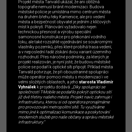
Projekt města Tanvald ukázal, že ani obtížná
topografie nemusí bránit modernizaci. Budova
městské policie je umístěna mimo centrum města
na druhém břehu řeky Kamenice, ale pro vedení
města a bezpečnost obyvatel je jedním z klíčových
míst k pokrytí. Plánování vyžadovalo nejen
technickou přesnost a výrobu speciální
samonosné konstrukce pro překonání vodního
toku, ale také rozsáhlé vyjednávání se soukromými
vlastníky pozemků, přes které probíhá trasa vedení,
a v neposlední řadě získání dvou variant územního
rozhodnutí. Přes náročné podmínky, za kterých je
projekt realizován, je nyní jisté, že budovu městské
policie se podaří k optické síti připojit. Příklad města
Tanvald potvrzuje, že při oboustranné spolupráci
může operátor pomoci městu s modernizací i ve
velmi složitých oblastech, a jeho
starosta Vladimír
Vyhnálek
k projektu dodává:
„Díky spolupráci se
společností T-Mobile se podařilo pokrýt optickou sítí
již dvě třetiny našeho města. Projekt navíc zahrnuje i
infrastrukturu, kterou si od operátora pronajímáme
pro provozování metropolitní sítě. Tu využíváme
mimo jiné k optimalizaci komunikace a poskytování
moderních služeb pro naše občany a správu městské
infrastruktury.“