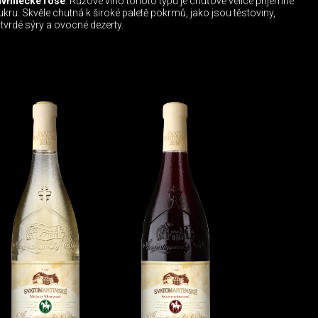
vřinecké rosé
. Růžové víno tohoto typu je chuťově velice příjemné
kru. Skvěle chutná k široké paletě pokrmů, jako jsou těstoviny,
 tvrdé sýry a ovocné dezerty.