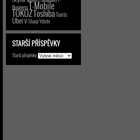
T-Mobile
Business
TOKOZ
Toshiba
Turris
Uber
V-Sharp
Ydistri
STARŠÍ PŘÍSPĚVKY
Starší příspěvky