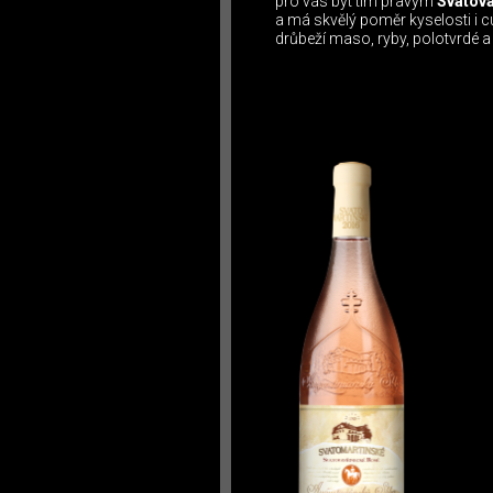
pro vás být tím pravým
Svatova
a má skvělý poměr kyselosti i cu
drůbeží maso, ryby, polotvrdé a