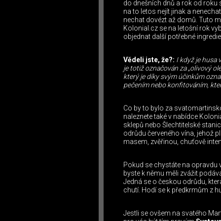
do dnešních dnů a rok od roku se
na to letos nejít jinak a nenech
nechat dovézt až domů. Tuto mo
Kolonial.cz se na letošní rok vy
objednat další potřebné ingredien
Vědeli jste, že?:
I když je husa 
je totiž označován za „olivový o
který je díky svým účinkům ozna
pečením nebo konfitováním, kte
Co by to bylo za svatomartinsko
naleznete také v nabídce Koloni
sklepů nebo Šlechtitelské stani
odrůdu červeného vína, jehož p
masem, zvěřinou, chuťově inte
Pokud se chystáte na opravdu v
byste k němu měli zvážit podává
Jedná se o českou odrůdu, kter
chutí. Hodí se k předkrmům z hu
Jestli se ovšem na svatého Mart