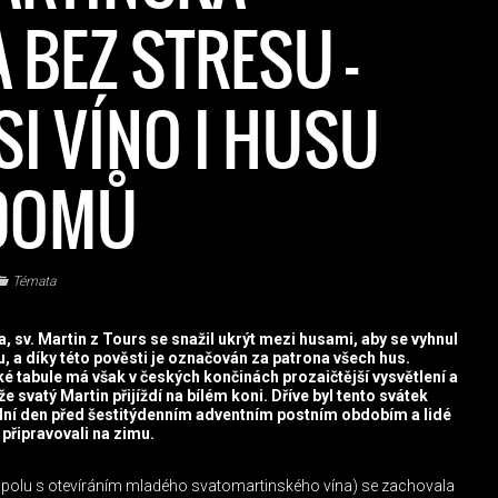
 BEZ STRESU –
SI VÍNO I HUSU
 DOMŮ
Témata
, sv. Martin z Tours se snažil ukrýt mezi husami, aby se vyhnul
 a díky této pověsti je označován za patrona všech hus.
 tabule má však v českých končinách prozaičtější vysvětlení a
že svatý Martin přijíždí na bílém koni. Dříve byl tento svátek
ní den před šestitýdenním adventním postním obdobím a lidé
 připravovali na zimu.
spolu s otevíráním mladého svatomartinského vína) se zachovala