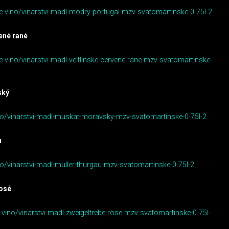
e-vino/vinarstvi-madl-modry-portugal-mzv-svatomartinske-0-75l-2
vené rané
e-vino/vinarstvi-madl-veltlinske-cervene-rane-mzv-svatomartinske-
ský
vino/vinarstvi-madl-muskat-moravsky-mzv-svatomartinske-0-75l-2
u
ino/vinarstvi-madl-muller-thurgau-mzv-svatomartinske-0-75l-2
rosé
-vino/vinarstvi-madl-zweigeltrebe-rose-mzv-svatomartinske-0-75l-