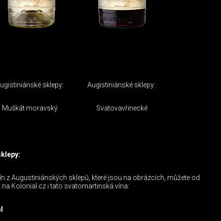
istiniánské sklepy: Augistiniánské sklepy:
 Muškát moravský Svatovavřinecké
sklepy:
 z Augustiniánských sklepů, které jsou na obrázcích, můžete od
 na Kolonial.cz i tato svatomartinská vína:
l