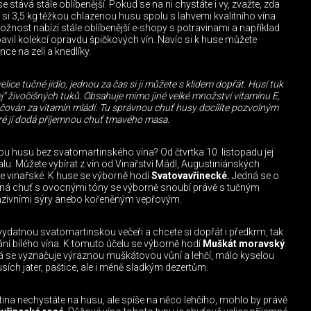
 stává stále oblíbenější. Pokud se na ni chystáte i vy, zvažte, zda
at si 3,5 kg těžkou chlazenou husu spolu s lahvemi kvalitního vína
žnost nabízí stále oblíbenější e-shopy s potravinami a například
bavil kolekcí opravdu špičkových vín. Navíc si k huse můžete
ce na zelí a knedlíky.
velice tučné jídlo, jednou za čas si ji můžete s klidem dopřát. Husí tuk
lej“ živočišných tuků. Obsahuje mimo jiné velké množství vitamínu E,
čován za vitamín mládí. Tu správnou chuť husy docílíte pozvolným
ré jí dodá příjemnou chuť tmavého masa.
u husu bez svatomartinského vína? Od čtvrtka 10. listopadu jej
alu. Můžete vybírat z vín od Vinařství Mádl, Augustiniánských
ce vinařské. K huse se výborně hodí
Svatovavřinecké.
Jedná se o
lná chuť s ovocnými tóny se výborně snoubí právě s tučným
nzivními sýry anebo kořeněným vepřovým.
ydatnou svatomartinskou večeři a chcete si dopřát i předkrm, tak
ní bílého vína. K tomuto účelu se výborně hodí
Muškát moravský
.
á se vyznačuje výraznou muškátovou vůní a lehčí, málo kyselou
sích jater, paštice, ale i méně sladkým dezertům.
ina nechystáte na husu, ale spíše na něco lehčího, mohlo by právě