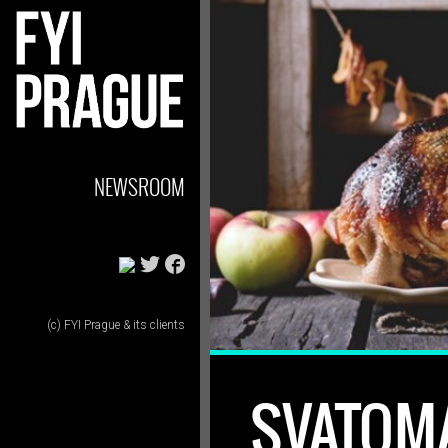
NEWSROOM
(c) FYI Prague & its clients
SVATOM