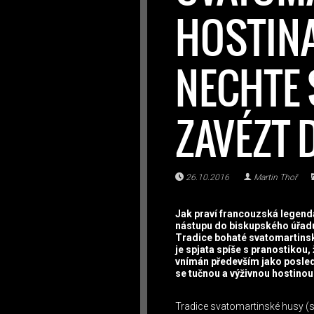
HOSTINA
NECHTE 
ZAVÉZT
26.10.2016
Martin Thoř
Jak praví francouzská legenda
nástupu do biskupského úřadu,
Tradice bohaté svatomartinské
je spjata spíše s pranostikou, 
vnímán především jako posled
se tučnou a výživnou hostinou
Tradice svatomartinské husy (