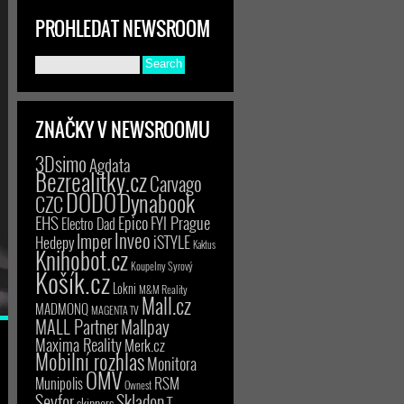
PROHLEDAT NEWSROOM
ZNAČKY V NEWSROOMU
3Dsimo
Agdata
Bezrealitky.cz
Carvago
DODO
Dynabook
CZC
EHS
Epico
FYI Prague
Electro Dad
Inveo
Imper
iSTYLE
Hedepy
Kaktus
Knihobot.cz
Koupelny Syrový
Košík.cz
Lokni
M&M Reality
Mall.cz
MADMONQ
MAGENTA TV
MALL Partner
Mallpay
Maxima Reality
Merk.cz
Mobilní rozhlas
Monitora
OMV
RSM
Munipolis
Ownest
Seyfor
Skladon
T-
skinners