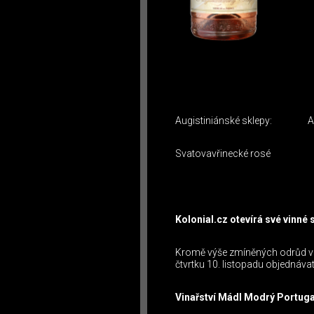
Augistiniánské sklepy: Aug
Svatovavřinecké rosé
Kolonial.cz otevírá své vinné 
Kromě výše zmíněných odrůd vín
čtvrtku 10. listopadu objednávat
Vinařství Mádl Modrý Portuga