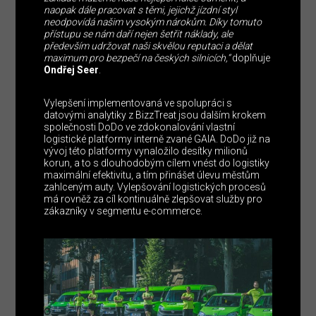
naopak dále pracovat s těmi, jejichž jízdní styl
neodpovídá našim vysokým nárokům. Díky tomuto
přístupu se nám daří nejen šetřit náklady, ale
především udržovat naši skvělou reputaci a dělat
maximum pro bezpečí na českých silnicích,“
doplňuje
Ondřej Seer
.
Vylepšení implementovaná ve spolupráci s
datovými analytiky z BizzTreat jsou dalším krokem
společnosti DoDo ve zdokonalování vlastní
logistické platformy interně zvané GAIA. DoDo již na
vývoj této platformy vynaložilo desítky milionů
korun, a to s dlouhodobým cílem vnést do logistiky
maximální efektivitu, a tím přinášet úlevu městům
zahlceným auty. Vylepšování logistických procesů
má rovněž za cíl kontinuálně zlepšovat služby pro
zákazníky v segmentu e-commerce.