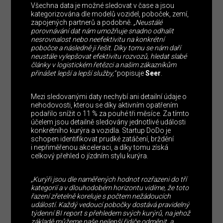
Všechna data je možné sledovat v čase a jsou
kategorizována dle modelů vozidel, poboček, zemí,
zapojených partnerů a podobně.
„Neustálé
porovnávání dat nám umožňuje snadno odhalit
nesrovnalost nebo neefektivitu na konkrétní
pobočce a následně ji řešit. Díky tomu se nám daří
neustále vylepšovat efektivitu rozvozů, hledat slabé
články v logistickém řetězci a našim zákazníkům
přinášet lepší a lepší služby,“
popisuje
Seer
.
Mezi sledovanými daty nechybí ani detailní údaje o
nehodovosti, kterou se díky aktivním opatřením
podařilo snížit o 11 % za pouhé tři měsíce. Za tímto
účelem jsou detailně sledovány jednotlivé události
konkrétního kurýra a vozidla. Startup DoDo je
schopen identifikovat prudké zatáčení, brždění
i nepřiměřenou akceleraci, a díky tomu získá
celkový přehled o jízdním stylu kurýra.
„Kurýři jsou dle naměřených hodnot rozřazeni do tří
kategorií a v dlouhodobém horizontu vidíme, že toto
řazení zřetelně koreluje s počtem nežádoucích
událostí. Každý vedoucí pobočky dostává pravidelný
týdenní BI report s přehledem svých kurýrů, na jehož
základě můžeme naše nejlepší řidiče odměnit, a