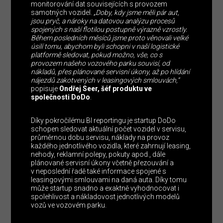
monitorování dat souvisejících s provozem
samotných vozidel.
„Doby, kdy jsme měli pár aut,
jsou pryč, a nároky na datovou analýzu procesů
spojených s naší flotilou postupně výrazně vzrostly.
Během posledních měsíců jsme proto věnovali velké
úsilí tomu, abychom byli schopni v naší logistické
platformě sledovat, pokud možno, vše, co s
provozem našeho vozového parku souvisí, od
nákladů, přes plánované servisní úkony, až po hlídání
nájezdů zakotvených v leasingových smlouvách,“
popisuje
Ondřej Seer,
šéf produktu ve
společnosti DoDo
.
Díky pokročilému BI reportingu je startup DoDo
schopen sledovat aktuální počet vozidel v servisu,
průměrnou dobu servisu, náklady na provoz
každého jednotlivého vozidla, které zahrnují leasing,
nehody, reklamní polepy, pokuty apod., dále
plánované servisní úkony včetně přezouvání a
v neposlední řadě také informace spojené s
leasingovými smlouvami na daná auta. Díky tomu
může startup snadno a exaktně vyhodnocovat i
spolehlivost a nákladovost jednotlivých modelů
vozů ve vozovém parku.