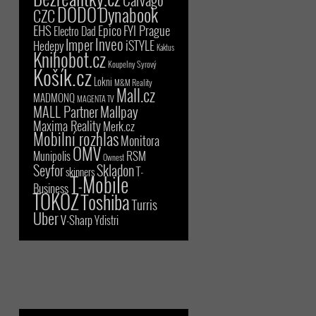
DODO
Dynabook
CZC
EHS
Epico
FYI Prague
Electro Dad
Inveo
Imper
iSTYLE
Hedepy
Kaktus
Knihobot.cz
Koupelny Syrový
Košík.cz
Lokni
M&M Reality
Mall.cz
MADMONQ
MAGENTA TV
MALL Partner
Mallpay
Maxima Reality
Merk.cz
Mobilní rozhlas
Monitora
OMV
RSM
Munipolis
Ownest
Seyfor
Skladon
T-
skinners
T-Mobile
Business
TOKOZ
Toshiba
Turris
Uber
V-Sharp
Ydistri