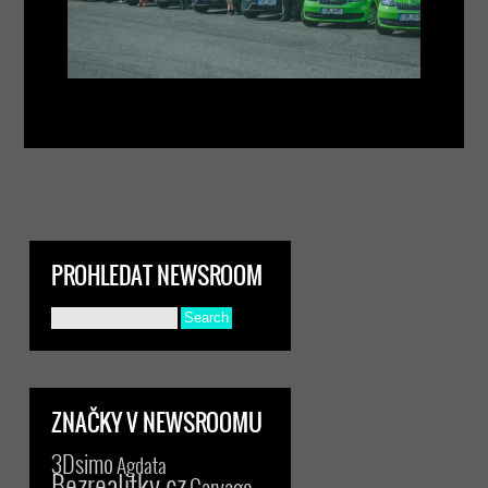
PROHLEDAT NEWSROOM
ZNAČKY V NEWSROOMU
3Dsimo
Agdata
Bezrealitky.cz
Carvago