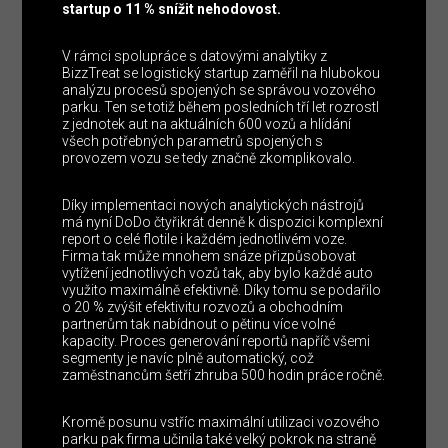
startup o 11 % snížit nehodovost.
V rámci spolupráce s datovými analytiky z
BizzTreat se logistický startup zaměřil na hlubokou
analýzu procesů spojených se správou vozového
parku. Ten se totiž během posledních tří let rozrostl
z jednotek aut na aktuálních 600 vozů a hlídání
všech potřebných parametrů spojených s
provozem vozu se tedy značně zkomplikovalo.
Díky implementaci nových analytických nástrojů
má nyní DoDo čtyřikrát denně k dispozici komplexní
report o celé flotile i každém jednotlivém voze.
Firma tak může mnohem snáze přizpůsobovat
vytížení jednotlivých vozů tak, aby bylo každé auto
využito maximálně efektivně. Díky tomu se podařilo
o 20 % zvýšit efektivitu rozvozů a obchodním
partnerům tak nabídnout o pětinu více volné
kapacity. Proces generování reportů napříč všemi
segmenty je navíc plně automatický, což
zaměstnancům šetří zhruba 500 hodin práce ročně.
Kromě posunu vstříc maximální utilizaci vozového
parku pak firma učinila také velký pokrok na straně