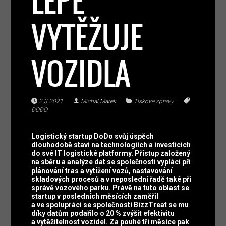
LÉPE
VYTĚŽUJE
VOZIDLA
2.3.2021
Michal Marek
Tiskové zprávy
DODO
Logistický startup DoDo svůj úspěch
dlouhodobě staví na technologiích a investicích
do své IT logistické platformy. Přístup založený
na sběru a analýze dat se společnosti vyplácí při
plánování tras a vytížení vozů, nastavování
skladových procesů a v neposlední řadě také při
správě vozového parku. Právě na tuto oblast se
startup v posledních měsících zaměřil
a ve spolupráci se společností BizzTreat se mu
díky datům podařilo o 20 % zvýšit efektivitu
a vytěžitelnost vozidel. Za pouhé tři měsíce pak