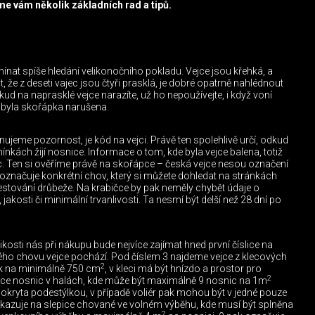
me vám několik základních rad a tipů.
nat spíše hledání velikonočního pokladu. Vejce jsou křehká, a
 že z deseti vajec jsou čtyři prasklá, je dobré opatrně nahlédnout
ud na naprasklé vejce narazíte, už ho nepoužívejte, i když voní
o byla skořápka narušena.
nujeme pozornost, je kód na vejci. Právě ten spolehlivě určí, odkud
nkách žijí nosnice. Informace o tom, kde byla vejce balena, totiž
. Ten si ověříme právě na skořápce – česká vejce nesou označení
u označuje konkrétní chov, který si můžete dohledat na stránkách
estování drůbeže. Na krabičce by pak neměly chybět údaje o
, jakosti či minimální trvanlivosti. Ta nesmí být delší než 28 dní po
osti nás při nákupu bude nejvíce zajímat hned první číslice na
jakého chovu vejce pochází. Pod číslem 3 najdeme vejce z klecových
2
k na minimálně 750 cm
, v kleci má být hnízdo a prostor pro
2
jce nosnic v halách, kde může být maximálně 9 nosnic na 1m
pokryta podestýlkou, v případě voliér pak mohou být v jedné pouze
ukazuje na slepice chované ve volném výběhu, kde musí být splněna
2