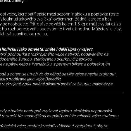
a léčbu alergií.
osí vejce, které patří spíše mezi sezonní nabídku a poptávka roste
yfouknutí takového „vajíčka“ ovšem není žádná legrace a bez
 se neobejdete. Pštrosí vejce váží kolem 1,5 kg a může vydat až za
 ho rozhodnete vařit, bude vám to trvat až hodinu. Můžete si ale být
olehlivě zasytí celou rodinu.
hniličku i jako omeleta. Znáte i další úpravy vajec?
retro“ pochoutka z rozkrojeného vejce natvrdo, podávaného na
zdobeného šunkou, sterilovanou okurkou či paprikou
é na pánvi nebo v lívanečníku, s pevným bílkem a polotekutým
odě s octem se utvoří vír, do něhož se vlije vejce a nechá ztuhnout.
sto podávané jako vejce Benedikt
 rozkrojené v půli, plněné pikantní směsí ze žloutku, majonézy a
vody a budete postupně zvyšovat teplotu, skořápka nepopraská.
ž ta starší. Ke snadnějšímu loupání pomůže zchladit vejce studenou
ábelská vejce, nechte je nejdřív důkladně vystydnout, aby se