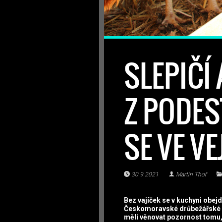
SLEPIČÍ 
Z PODES
SE VE V
30.9.2021
Martin Thoř
Bez vajíček se v kuchyni obej
Českomoravské drůbežářské un
měli věnovat pozornost tomu,