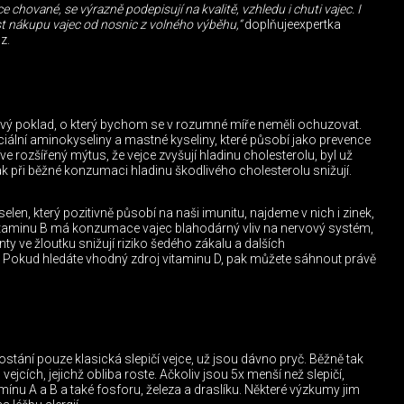
e chované, se výrazně podepisují na kvalitě, vzhledu i chuti vajec. I
ost nákupu vajec od nosnic z volného výběhu,“
doplňujeexpertka
z.
ový poklad, o který bychom se v rozumné míře neměli ochuzovat.
nciální aminokyseliny a mastné kyseliny, které působí jako prevence
e rozšířený mýtus, že vejce zvyšují hladinu cholesterolu, byl už
k při běžné konzumaci hladinu škodlivého cholesterolu snižují.
elen, který pozitivně působí na naši imunitu, najdeme v nich i zinek,
 vitaminu B má konzumace vajec blahodárný vliv na nervový systém,
ty ve žloutku snižují riziko šedého zákalu a dalších
 Pokud hledáte vhodný zdroj vitaminu D, pak můžete sáhnout právě
stání pouze klasická slepičí vejce, už jsou dávno pryč. Běžně tak
jcích, jejichž obliba roste. Ačkoliv jsou 5x menší než slepičí,
tamínu A a B a také fosforu, železa a draslíku. Některé výzkumy jim