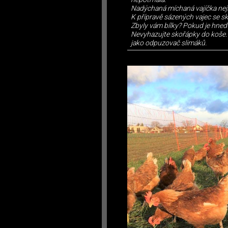
Nadýchaná míchaná vajíčka nejlé
K přípravě sázených vajec se sk
Zbyly vám bílky? Pokud je hned
Nevyhazujte skořápky do koše. P
jako odpuzovač slimáků.