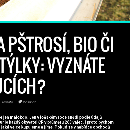
A PŠTROSÍ, BIO ČI
TÝLKY: VYZNÁTE
EJCÍCH?
Témata
Košík.cz
de jen málokdo. Jen v loňském roce snědl podle údajů
ie každý obyvatel ČR v průměru 263 vajec. I proto bychom
 jaká vejce kupujeme a jíme. Pokud se v nabídce obchodů