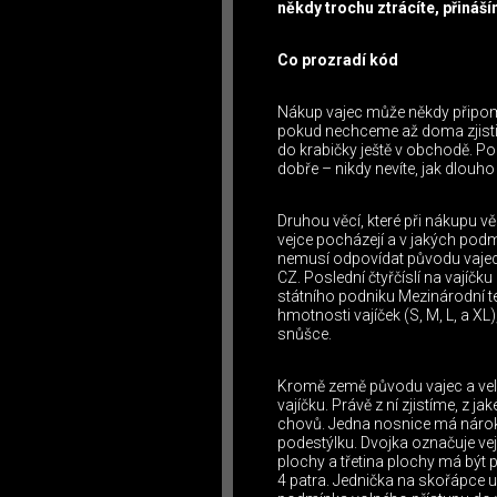
někdy trochu ztrácíte, přináší
Co prozradí kód
Nákup vajec může někdy připomí
pokud nechceme až doma zjistit,
do krabičky ještě v obchodě. Pok
dobře – nikdy nevíte, jak dlouh
Druhou věcí, které při nákupu vě
vejce pocházejí a v jakých podmí
nemusí odpovídat původu vajec
CZ. Poslední čtyřčíslí na vajíčk
státního podniku Mezinárodní t
hmotnosti vajíček (S, M, L, a XL)
snůšce.
Kromě země původu vajec a velik
vajíčku. Právě z ní zjistíme, z 
chovů. Jedna nosnice má náro
podestýlku. Dvojka označuje ve
plochy a třetina plochy má být 
4 patra. Jednička na skořápce 