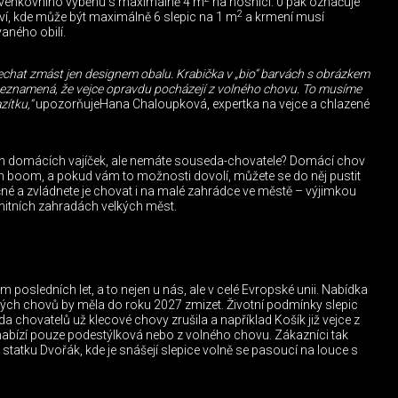
 venkovního výběhu s maximálně 4 m
na nosnici. 0 pak označuje
2
ví, kde může být maximálně 6 slepic na 1 m
a krmení musí
aného obilí.
chat zmást jen designem obalu. Krabička v „bio“ barvách s obrázkem
 neznamená, že vejce opravdu pocházejí z volného chovu. To musíme
zítku,“
upozorňujeHana Chaloupková, expertka na vejce a chlazené
ísun domácích vajíček, ale nemáte souseda-chovatele? Domácí chov
ch boom, a pokud vám to možnosti dovolí, můžete se do něj pustit
čné a zvládnete je chovat i na malé zahrádce ve městě – výjimkou
nitních zahradách velkých měst.
posledních let, a to nejen u nás, ale v celé Evropské unii. Nabídka
ových chovů by měla do roku 2027 zmizet. Životní podmínky slepic
da chovatelů už klecové chovy zrušila a například Košík již vejce z
abízí pouze podestýlková nebo z volného chovu. Zákazníci tak
statku Dvořák, kde je snášejí slepice volně se pasoucí na louce s