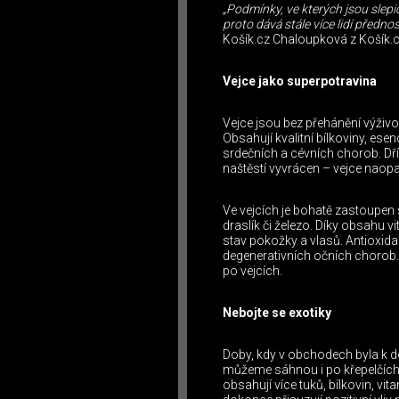
„Podmínky, ve kterých jsou slepic
proto dává stále více lidí předn
Košík.cz Chaloupková z Košík.c
Vejce jako superpotravina
Vejce jsou bez přehánění výživ
Obsahují kvalitní bílkoviny, ese
srdečních a cévních chorob. Dřív
naštěstí vyvrácen – vejce naopa
Ve vejcích je bohatě zastoupen s
draslík či železo. Díky obsahu
stav pokožky a vlasů. Antioxidan
degenerativních očních chorob.
po vejcích.
Nebojte se exotiky
Doby, kdy v obchodech byla k do
můžeme sáhnou i po křepelčích ve
obsahují více tuků, bílkovin, vi