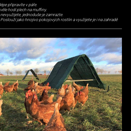
pe připravíte v páře.
věle hodí plech na muffiny.
 nevyužijete, jednoduše je zamrazte.
oslouží jako hnojivo pokojových rostlin a využijete je i na zahradě