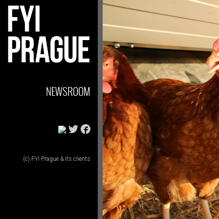
NEWSROOM
(c) FYI Prague & its clients