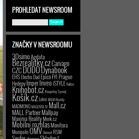
PROHLEDAT NEWSROOM
ZNAČKY V NEWSROOMU
3Dsimo
Agdata
Bezrealitky.cz
Carvago
DODO
Dynabook
CZC
EHS
Epico
FYI Prague
Electro Dad
Inveo
Imper
iSTYLE
Hedepy
Kaktus
Knihobot.cz
Koupelny Syrový
Košík.cz
Lokni
M&M Reality
Mall.cz
MADMONQ
MAGENTA TV
MALL Partner
Mallpay
Maxima Reality
Merk.cz
Mobilní rozhlas
Monitora
OMV
RSM
Munipolis
Ownest
Seyfor
Skladon
T-
skinners