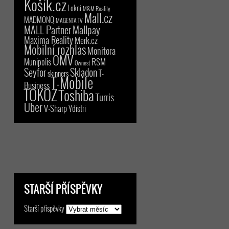
Košík.cz
Lokni
M&M Reality
Mall.cz
MADMONQ
MAGENTA TV
MALL Partner
Mallpay
Maxima Reality
Merk.cz
Mobilní rozhlas
Monitora
OMV
RSM
Munipolis
Ownest
Seyfor
Skladon
T-
skinners
T-Mobile
Business
TOKOZ
Toshiba
Turris
Uber
V-Sharp
Ydistri
STARŠÍ PŘÍSPĚVKY
Starší příspěvky