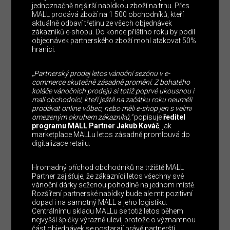
jednoznačně nejširší nabídkou zboží na trhu. Přes
MALL prodává zboží na 1 500 obchodníků, kteří
aktuálně odbaví třetinu ze všech objednávek
zákazníků e-shopu. Do konce příštího roku by podíl
objednávek partnerského zboží mohl atakovat 50%
hranici.
„Partnerský prodej letos vánoční sezónu v e-
commerce skutečně zásadně promění. Z bohatého
koláče vánočních prodejů si totiž poprvé ukousnou i
malí obchodníci, kteří ještě na začátku roku neuměli
prodávat online vůbec, nebo měli e-shop jen s velmi
omezeným okruhem zákazníků,“
popisuje
ředitel
programu MALL Partner Jakub Kováč
, jak
marketplace MALLu letos zásadně promlouvá do
digitalizace retailu.
Hromadný příchod obchodníků na tržiště MALL
Partner zajišťuje, že zákazníci letos všechny své
vánoční dárky seženou pohodlně na jednom místě.
Rozšíření partnerské nabídky bude ale mít pozitivní
dopad i na samotný MALL a jeho logistiku.
Centrálnímu skladu MALLu se totiž letos během
nejvyšší špičky výrazně uleví, protože o významnou
část objednávek se postarají právě partnerští