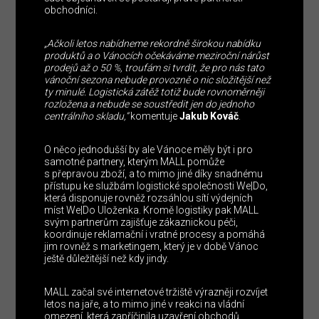
obchodníci.
„Ačkoli letos nabídneme rekordně širokou nabídku
produktů a o Vánocích očekáváme meziroční nárůst
prodejů až o 50 %, troufám si tvrdit, že pro nás tato
vánoční sezona nebude provozně o nic složitější než
ty minulé. Logistická zátěž totiž bude rovnoměrněji
rozložena a nebude se soustředit jen do jednoho
centrálního skladu,“
komentuje
Jakub Kováč
.
O něco jednodušší by ale Vánoce měly být i pro
samotné partnery, kterým MALL pomůže
s přepravou zboží, a to mimo jiné díky snadnému
přístupu ke službám logistické společnosti We|Do,
která disponuje rovněž rozsáhlou sítí výdejních
míst We|Do Uloženka. Kromě logistiky pak MALL
svým partnerům zajišťuje zákaznickou péči,
koordinuje reklamační i vratné procesy a pomáhá
jim rovněž s marketingem, který je v době Vánoc
ještě důležitější než kdy jindy.
MALL začal své internetové tržiště výrazněji rozvíjet
letos na jaře, a to mimo jiné v reakci na vládní
omezení, která zapříčinila uzavření obchodů.