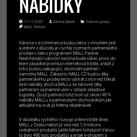
NABÍDKY
11.11.2020
Michal Marek
Tiskové zprávy
MALL Partner
Vánoce v e-commerce budou letos v mnohém jiné
a jedním z důvodů je i rychlý rozmach partnerského
prodeje v čele s programem MALL Partner.
Nadcházející vánoční sezóna bude vůbec první, do
které zásadně promluví internetová tržiště, a těžit z
toho budou nakupující, obchodní partneři i
samotný MALL. Zákazníci MALL.CZ budou díky
partnerskému prodeji letos vybírat z více než třikrát
širší nabídky zboží a MALLu se zároveň díky
partnerům významně uleví v oblasti skladové
logistiky. Zboží partnerů totiž tvoří už okolo 90 %
nabídky MALLu a partnerským obchodníkům jde
aktuálně na vrub již třetina objednávek.
V důsledku rychlého rozvoje online tržiště dnes
MALL v Česku nabízí již více než 1,3 milionu
unikátních produktů (ještě během loňských Vánoc
to bylo 480 tisíc produktů) a je tak e-shopem s