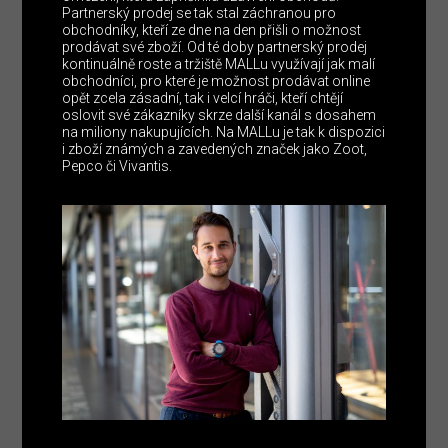
Partnerský prodej se tak stal záchranou pro
obchodníky, kteří ze dne na den přišli o možnost
prodávat své zboží. Od té doby partnerský prodej
kontinuálně roste a tržiště MALLu využívají jak malí
obchodníci, pro které je možnost prodávat online
opět zcela zásadní, tak i velcí hráči, kteří chtějí
oslovit své zákazníky skrze další kanál s dosahem
na miliony nakupujících. Na MALLu je tak k dispozici
i zboží známých a zavedených značek jako Zoot,
Pepco či Vivantis.