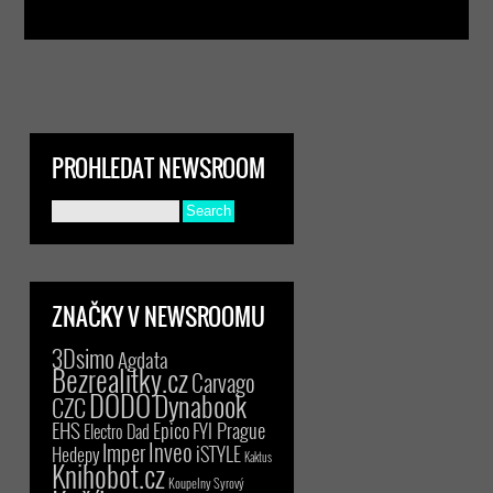
PROHLEDAT NEWSROOM
ZNAČKY V NEWSROOMU
3Dsimo
Agdata
Bezrealitky.cz
Carvago
DODO
Dynabook
CZC
EHS
Epico
FYI Prague
Electro Dad
Inveo
Imper
iSTYLE
Hedepy
Kaktus
Knihobot.cz
Koupelny Syrový