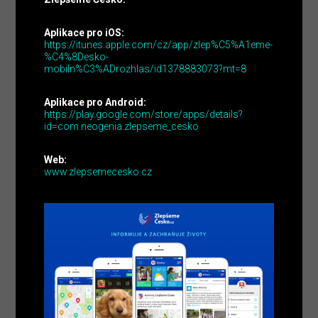
Aplikace pro iOS:
https://itunes.apple.com/cz/app/zlep%C5%A1eme-
%C4%8Desko-
mobiln%C3%ADrozhlas/id1378883073?mt=8
Aplikace pro Android:
https://play.google.com/store/apps/details?
id=com.neogenia.zlepseme_cesko
Web:
www.zlepsemecesko.cz