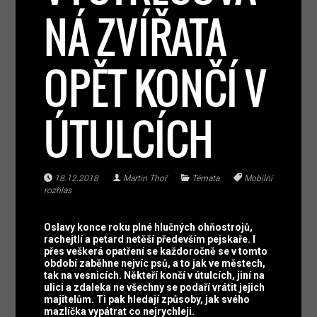
NÁ ZVÍŘATA
OPĚT KONČÍ V
ÚTULCÍCH
18.12.2018
Martin Thoř
Témata
Mobilní
rozhlas
Oslavy konce roku plné hlučných ohňostrojů,
rachejtlí a petard netěší především pejskaře. I
přes veškerá opatření se každoročně se v tomto
období zaběhne nejvíc psů, a to jak ve městech,
tak na vesnicích. Někteří končí v útulcích, jiní na
ulici a zdaleka ne všechny se podaří vrátit jejich
majitelům. Ti pak hledají způsoby, jak svého
mazlíčka vypátrat co nejrychleji.