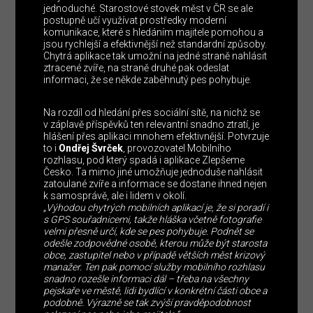
jednoduché. Starostové stovek měst v ČR se ale
postupně učí využívat prostředky moderní
komunikace, které s hledáním majitele pomohou a
jsou rychlejší a efektivnější než standardní způsoby.
Chytrá aplikace tak umožní na jedné straně nahlásit
ztracené zvíře, na straně druhé pak odeslat
informaci, že se někde zaběhnutý pes pohybuje.
Na rozdíl od hledání přes sociální sítě, na nichž se
v záplavě příspěvků ten relevantní snadno ztratí, je
hlášení přes aplikaci mnohem efektivnější. Potvrzuje
to i
Ondřej Švrček
, provozovatel Mobilního
rozhlasu, pod který spadá i aplikace Zlepšeme
Česko. Ta mimo jiné umožňuje jednoduše nahlásit
zatoulané zvíře a informace se dostane ihned nejen
k samosprávě, ale i lidem v okolí.
„Výhodou chytrých mobilních aplikací je, že si poradí i
s GPS souřadnicemi, takže hláška včetně fotografie
velmi přesně určí, kde se pes pohybuje. Podnět se
odešle zodpovědné osobě, kterou může být starosta
obce, zastupitel nebo v případě větších měst krizový
manažer. Ten pak pomocí služby mobilního rozhlasu
snadno rozešle informaci dál – třeba na všechny
pejskaře ve městě, lidi bydlící v konkrétní části obce a
podobně. Výrazně se tak zvýší pravděpodobnost