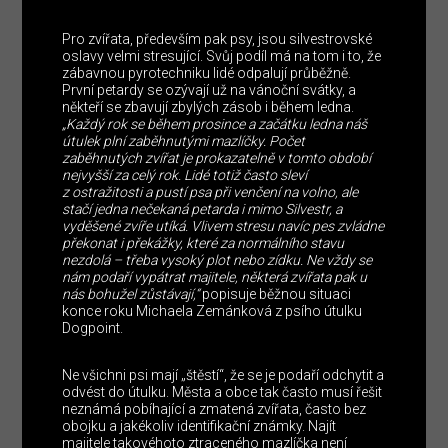
Pro zvířata, především pak psy, jsou silvestrovské
oslavy velmi stresující. Svůj podíl má na tom i to, že
zábavnou pyrotechniku lidé odpalují průběžně.
První petardy se ozývají už na vánoční svátky, a
někteří se zbavují zbylých zásob i během ledna.
„
Každý rok se během prosince a začátku ledna náš
útulek plní zaběhnutými mazlíčky. Počet
zaběhnutých zvířat je prokazatelně v tomto období
nejvyšší za celý rok. Lidé totiž často sleví
z ostražitosti a pustí psa při venčení na volno, ale
stačí jedna nečekaná petarda i mimo Silvestr, a
vyděšené zvíře utíká. Vlivem stresu navíc pes zvládne
překonat i překážky, které za normálního stavu
nezdolá – třeba vysoký plot nebo zídku. Ne vždy se
nám podaří vypátrat majitele, některá zvířata pak u
nás bohužel zůstávají,“
popisuje běžnou situaci
konce roku Michaela Zemánková z psího útulku
Dogpoint.
Ne všichni psi mají „štěstí“, že se je podaří odchytit a
odvést do útulku. Města a obce tak často musí řešit
neznámá pobíhající a zmatená zvířata, často bez
obojku a jakékoliv identifikační známky. Najít
majitele takovéhoto ztraceného mazlíčka není