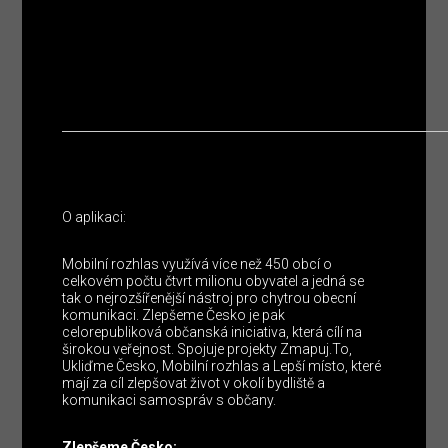
O aplikaci:
Mobilní rozhlas využívá více než 450 obcí o
celkovém počtu čtvrt milionu obyvatel a jedná se
tak o nejrozšířenější nástroj pro chytrou obecní
komunikaci. Zlepšeme Česko je pak
celorepubliková občanská iniciativa, která cílí na
širokou veřejnost. Spojuje projekty Zmapuj.To,
Ukliďme Česko, Mobilní rozhlas a Lepší místo, které
mají za cíl zlepšovat život v okolí bydliště a
komunikaci samospráv s občany.
Zlepšeme Česko: