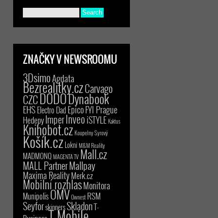
ZNAČKY V NEWSROOMU
3Dsimo
Agdata
Bezrealitky.cz
Carvago
DODO
Dynabook
CZC
EHS
Epico
FYI Prague
Electro Dad
Inveo
Imper
iSTYLE
Hedepy
Kaktus
Knihobot.cz
Koupelny Syrový
Košík.cz
Lokni
M&M Reality
Mall.cz
MADMONQ
MAGENTA TV
MALL Partner
Mallpay
Maxima Reality
Merk.cz
Mobilní rozhlas
Monitora
OMV
RSM
Munipolis
Ownest
Seyfor
Skladon
T-
skinners
T-Mobile