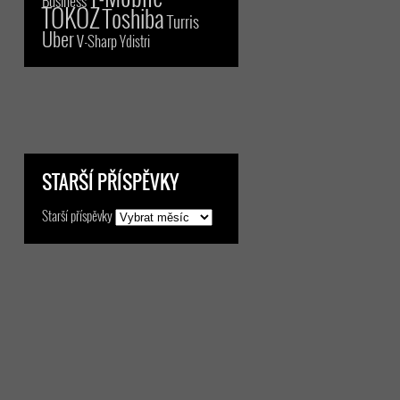
Business
TOKOZ
Toshiba
Turris
Uber
V-Sharp
Ydistri
STARŠÍ PŘÍSPĚVKY
Starší příspěvky