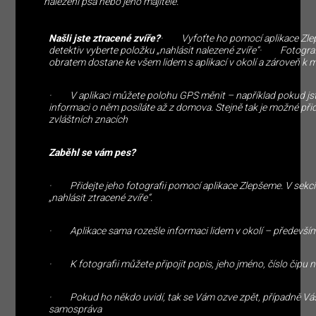
nalezení psa nebo jeho majitele.“
Našli jste ztracené zvíře?
· Vyfoťte ho pomocí aplikace Zlep
detektiv vyberte položku „nahlásit nalezené zvíře“· Fotogra
obratem dostane ke všem lidem s aplikací v okolí a zároveň 
· V aplikaci můžete polohu GPS měnit – například pokud jste 
informaci o něm posíláte až z domova. Stejně tak je možné př
zvláštních znacích
Zaběhl se vám pes?
· Přidejte jeho fotografii pomocí aplikace Zlepšeme. V sekci 
„nahlásit ztracené zvíře“.
· Aplikace sama rozešle informaci lidem v okolí – především tě
· K fotografii můžete připojit popis, jeho jméno, číslo čipu 
· Pokud ho někdo uvidí, tak se Vám ozve zpět, případně Vás
samospráva